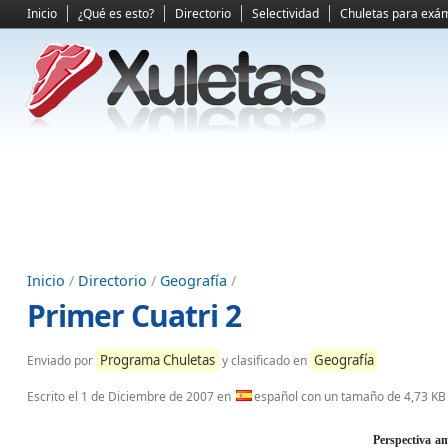
Inicio
¿Qué es esto?
Directorio
Selectividad
Chuletas para exá
Inicio
/
Directorio
/
Geografía
/
Primer Cuatri 2
Programa Chuletas
Geografía
Enviado por
y clasificado en
Escrito el
1 de Diciembre de 2007
en
español con un tamaño de 4,73 KB
Perspectiva am