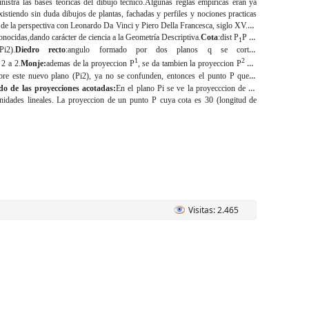
istra las bases teóricas del dibujo técnico.Algunas reglas empíricas eran ya
istiendo sin duda dibujos de plantas, fachadas y perfiles y nociones practicas
 de la perspectiva con Leonardo Da Vinci y Piero Della Francesca, siglo XV.En
ocidas,dando carácter de ciencia a la Geometría Descriptiva.
Cota
:dist P
P de
1
i2).
Diedro recto
:angulo formado por dos planos q se cortan
1
2
 2 a 2.
Monje:
ademas de la proyeccion P
, se da tambien la proyeccion P
del
re este nuevo plano (Pi2), ya no se confunden, entonces el punto P queda
o de las proyecciones acotadas:
En el plano Pi se ve la proyecccion de un
idades lineales. La proyeccion de un punto P cuya cota es 30 (longitud de
Visitas: 2.465