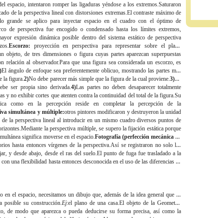
del espacio, intentaron romper las ligaduras yéndose a los extremos.Saturaron
icado de la perspectiva lineal con distorsiones extremas.El contraste máximo de
o grande se aplico para inyectar espacio en el cuadro con el óptimo de
arco de perspectiva fue encogido o condensado hasta los límites extremos,
mayor expresión dinámica posible dentro del sistema estático de perspectiva
zos.
Escorzo:
proyección en perspectiva para representar sobre el plano
un objeto, de tres dimensiones o figura cuyas partes aparezcan superpuestas
n relación al observador.Para que una figura sea considerada un escorzo, es
)
El ángulo de enfoque sea preferentemente oblicuo, mostrando las partes más
e la figura.
2)
No debe parecer más simple que la figura de la cual proviene.
3)
Su
debe ser propia sino derivada.
4)
Las partes no deben desaparecer totalmente
ras y no exhibir cortes que atenten contra la continuidad del total de la figura.Su
gica como en la percepción reside en completar la percepción de la
iva simultánea y múltiple:
otros pintores modificaron y destruyeron la unidad
ca de la perspectiva lineal al introducir en un mismo cuadro diversos puntos de
rizontes.Mediante la perspectiva múltiple, se supero la fijación estática porque
imultánea significa moverse en el espacio.
Fotografía (perfección mecánica de
torios hasta entonces vírgenes de la perspectiva.Así se registraron no solo las
jar, y desde abajo, desde el ras del suelo.El punto de fuga fue trasladado a la
con una flexibilidad hasta entonces desconocida en el uso de las diferencias de
o en el espacio, necesitamos un dibujo que, además de la idea general que se
a posible su construcción.
Ej
:el plano de una casa.El objeto de la Geometría
eto, de modo que aparezca o pueda deducirse su forma precisa, así como la