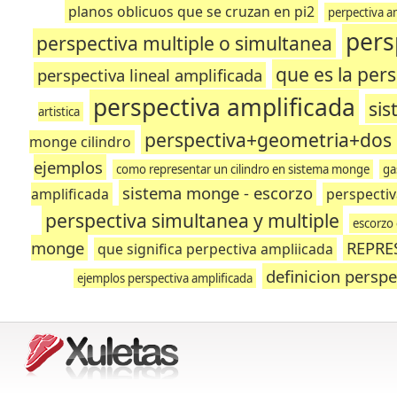
planos oblicuos que se cruzan en pi2
perpectiva a
pers
perspectiva multiple o simultanea
que es la per
perspectiva lineal amplificada
perspectiva amplificada
si
artistica
perspectiva+geometria+dos 
monge cilindro
ejemplos
como representar un cilindro en sistema monge
ga
sistema monge - escorzo
amplificada
perspectiva
perspectiva simultanea y multiple
escorzo
monge
REPRE
que significa perpectiva ampliicada
definicion perspe
ejemplos perspectiva amplificada