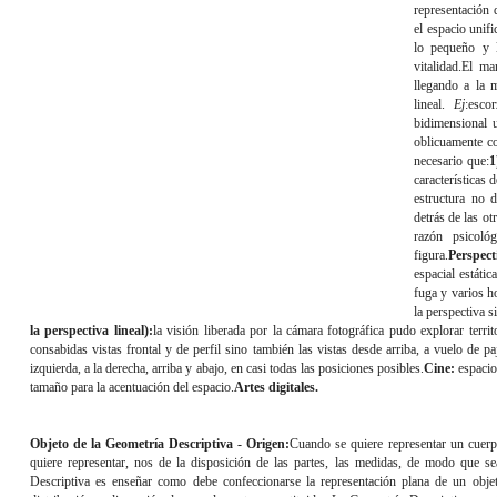
representación 
el espacio unif
lo pequeño y l
vitalidad.El m
llegando a la 
lineal.
Ej
:escor
bidimensional 
oblicuamente co
necesario que:
1
características d
estructura no 
detrás de las ot
razón psicoló
figura.
Perspect
espacial estáti
fuga y varios ho
la perspectiva s
la perspectiva lineal):
la visión liberada por la cámara fotográfica pudo explorar terri
consabidas vistas frontal y de perfil sino también las vistas desde arriba, a vuelo de pa
izquierda, a la derecha, arriba y abajo, en casi todas las posiciones posibles.
Cine:
espacio 
tamaño para la acentuación del espacio.
Artes digitales.
Objeto de la Geometría Descriptiva - Origen:
Cuando se quiere representar un cuerp
quiere representar, nos de la disposición de las partes, las medidas, de modo que se
Descriptiva es enseñar como debe confeccionarse la representación plana de un obj