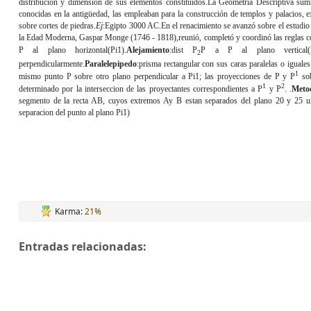
distribución y dimensión de sus elementos constituidos.La Geometría Descriptiva sumin
conocidas en la antigüedad, las empleaban para la construcción de templos y palacios, ex
sobre cortes de piedras.
Ej
:Egipto 3000 AC.En el renacimiento se avanzó sobre el estudio
la Edad Moderna, Gaspar Monge (1746 - 1818),reunió, completó y coordinó las reglas con
P al plano horizontal(Pi1).
Alejamiento
:dist P
P a P al plano vertical(P
2
perpendicularmente.
Paralelepipedo
:prisma rectangular con sus caras paralelas o iguales
1
mismo punto P sobre otro plano perpendicular a Pi1; las proyecciones de P y P
sob
1
2
determinado por la interseccion de las proyectantes correspondientes a P
y P
. .
Metod
segmento de la recta AB, cuyos extremos Ay B estan separados del plano 20 y 25 un
separacion del punto al plano Pi1)
Karma:
21%
Entradas relacionadas: