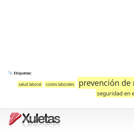
Etiquetas:
prevención de 
salud laboral
costes laborales
seguridad en e