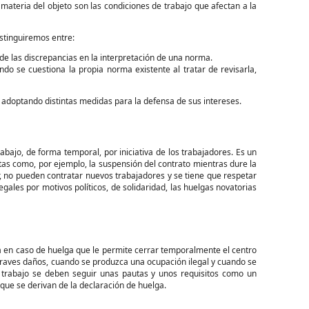
ateria del objeto son las condiciones de trabajo que afectan a la
istinguiremos entre:
de las discrepancias en la interpretación de una norma.
do se cuestiona la propia norma existente al tratar de revisarla,
s adoptando distintas medidas para la defensa de sus intereses.
rabajo, de forma temporal, por iniciativa de los trabajadores. Es un
tas como, por ejemplo, la suspensión del contrato mientras dure la
r, no pueden contratar nuevos trabajadores y se tiene que respetar
gales por motivos políticos, de solidaridad, las huelgas novatorias
sa en caso de huelga que le permite cerrar temporalmente el centro
 graves daños, cuando se produzca una ocupación ilegal y cuando se
e trabajo se deben seguir unas pautas y unos requisitos como un
s que se derivan de la declaración de huelga.