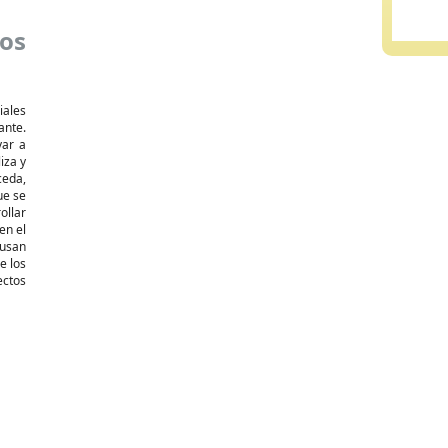
os
iales
ante.
var a
iza y
ceda,
ue se
ollar
en el
ausan
e los
ectos