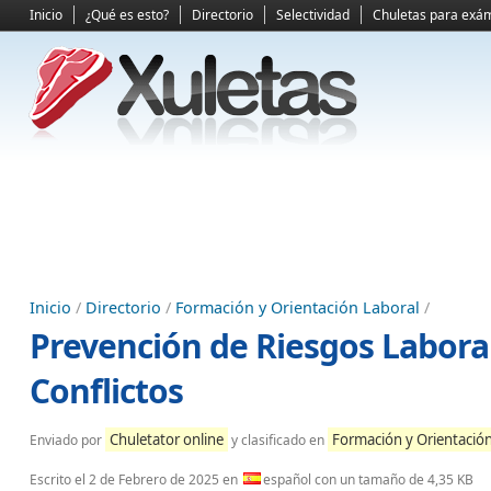
Inicio
¿Qué es esto?
Directorio
Selectividad
Chuletas para exá
Inicio
/
Directorio
/
Formación y Orientación Laboral
/
Prevención de Riesgos Laboral
Conflictos
Chuletator online
Formación y Orientación
Enviado por
y clasificado en
Escrito el
2 de Febrero de 2025
en
español con un tamaño de 4,35 KB