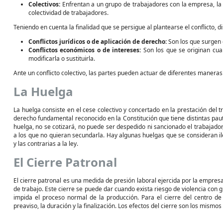
Colectivos:
Enfrentan a un grupo de trabajadores con la empresa, la m
colectividad de trabajadores.
Teniendo en cuenta la finalidad que se persigue al plantearse el conflicto, d
Conflictos jurídicos o de aplicación de derecho:
Son los que surgen 
Conflictos económicos o de intereses:
Son los que se originan cuan
modificarla o sustituirla.
Ante un conflicto colectivo, las partes pueden actuar de diferentes manera
La Huelga
La huelga consiste en el cese colectivo y concertado en la prestación del t
derecho fundamental reconocido en la Constitución que tiene distintas pau
huelga, no se cotizará, no puede ser despedido ni sancionado el trabajado
a los que no quieran secundarla. Hay algunas huelgas que se consideran ile
y las contrarias a la ley.
El Cierre Patronal
El cierre patronal es una medida de presión laboral ejercida por la empre
de trabajo. Este cierre se puede dar cuando exista riesgo de violencia con
impida el proceso normal de la producción. Para el cierre del centro d
preaviso, la duración y la finalización. Los efectos del cierre son los mismo