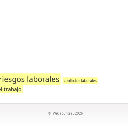
riesgos laborales
conflictos laborales
l trabajo
©
Wikiapuntes
, 2026