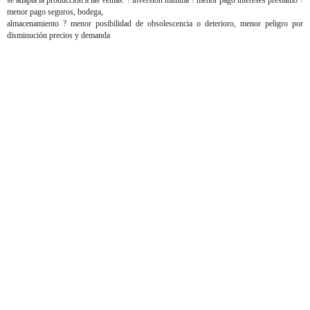
se adapta la producción a las ventas: ? inversión mínima ? menor pago intereses préstamo ?
menor pago seguros, bodega,
almacenamiento ? menor posibilidad de obsolescencia o deterioro, menor peligro por
disminución precios y demanda