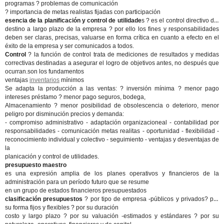
programas ? problemas de comunicación
? importancia de metas realistas fijadas con participación
esencia de la planificación y control de utilidade
s ? es el control directivo del
destino a largo plazo de la empresa ? por ello los fines y responsabilidades
deben ser claras, precisas, valuarse en forma crítica en cuanto a efecto en el
éxito de la empresa y ser comunicados a todos.
Control
? la función de control trata de mediciones de resultados y medidas
correctivas destinadas a asegurar el logro de objetivos antes, no después que
ocurran.son los fundamentos
ventajas
inventarios
mínimos
Se adapta la producción a las ventas: ? inversión mínima ? menor pago
intereses préstamo ? menor pago seguros, bodega,
Almacenamiento ? menor posibilidad de obsolescencia o deterioro, menor
peligro por disminución precios y demanda:
- compromiso administrativo - adaptación organizacioneal - contabilidad por
responsabilidades - comunicación metas realitas - oportunidad - flexibilidad -
reconocimiento individual y colectivo - seguimiento - ventajas y desventajas de
la
planicación y control de utilidades.
presupuesto maestro
es una expresión amplia de los planes operativos y financieros de la
administración para un período futuro que se resume
en un grupo de estados financieros presupuestados
clasificación presupuestos
? por tipo de empresa -públicos y privados? por
su forma fijos y flexibles ? por su duración
costo y largo plazo ? por su valuación -estimados y estándares ? por su