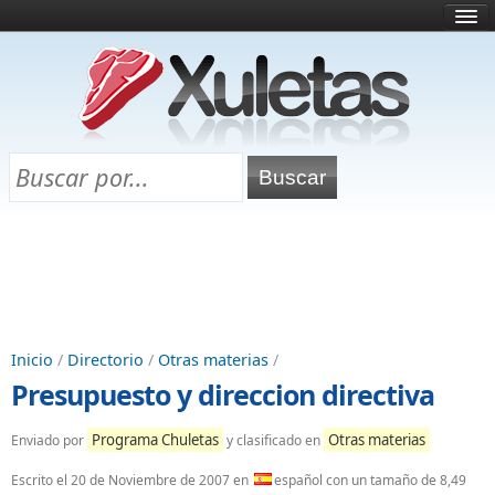
Inicio
¿Qué es esto?
Directorio
Selectividad
Chuletas para exámenes
Programa Chuletas
Inicio
/
Directorio
/
Otras materias
/
Presupuesto y direccion directiva
Programa Chuletas
Otras materias
Enviado por
y clasificado en
Escrito el
20 de Noviembre de 2007
en
español con un tamaño de 8,49