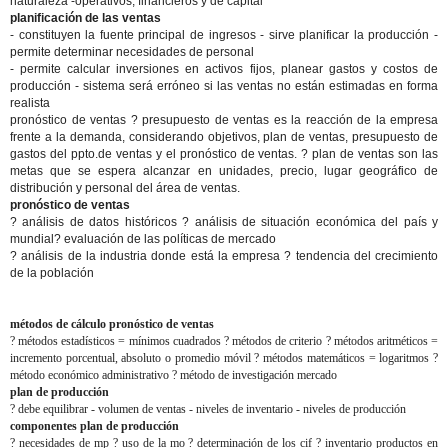
naturaleza -operativos, financieros y de capital
planificación de las ventas
- constituyen la fuente principal de ingresos - sirve planificar la producción -
permite determinar necesidades de personal
- permite calcular inversiones en activos fijos, planear gastos y costos de
producción - sistema será erróneo si las ventas no están estimadas en forma
realista
pronóstico de ventas ? presupuesto de ventas es la reacción de la empresa
frente a la demanda, considerando objetivos, plan de ventas, presupuesto de
gastos del ppto.de ventas y el pronóstico de ventas. ? plan de ventas son las
metas que se espera alcanzar en unidades, precio, lugar geográfico de
distribución y personal del área de ventas.
pronóstico de ventas
? análisis de datos históricos ? análisis de situación económica del país y
mundial? evaluación de las políticas de mercado
? análisis de la industria donde está la empresa ? tendencia del crecimiento
de la población
métodos de cálculo pronóstico de ventas
? métodos estadísticos = mínimos cuadrados ? métodos de criterio ? métodos aritméticos =
incremento porcentual, absoluto o promedio móvil ? métodos matemáticos = logaritmos ?
método económico administrativo ? método de investigación mercado
plan de producción
? debe equilibrar - volumen de ventas - niveles de inventario - niveles de producción
componentes plan de producción
? necesidades de mp ? uso de la mo ? determinación de los cif ? inventario productos en