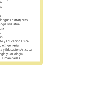
és
ol
o
 lenguas extranjeras
ogía Industrial
gía
a
ón
te y Educación Física
o e Ingeniería
ca y Educación Artística
ogía y Sociología
y Humanidades