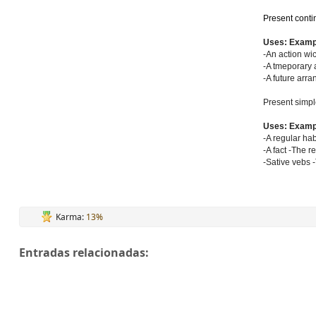
Present conti
Uses: Examp
-An action wi
-A tmeporary a
-A future arr
Present simpl
Uses: Examp
-A regular ha
-A fact -The r
-Sative vebs 
Karma:
13%
Entradas relacionadas: