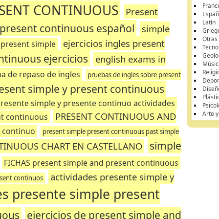
ESENT CONTINUOUS
Franc
Present
Españ
Latín
 present continuous español
simple
Grieg
Otras
ejercicios ingles present
present simple
Tecnol
ntinuous ejercicios
Geolo
english exams in
Músic
Religi
ha de repaso de ingles
pruebas de ingles sobre present
Depor
present simple y present continuous
Diseñ
Plásti
resente simple y presente continuo actividades
Psicol
Arte 
PRESENT CONTINUOUS AND
t continuous
y continuo
present simple present continuous past simple
simple
NTINUOUS CHART EN CASTELLANO
FICHAS present simple and present continuous
actividades presente simple y
esent continuos
es presente simple present
uous
ejercicios de present simple and