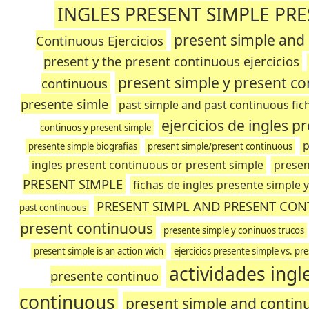
INGLES PRESENT SIMPLE PR
present simple and
Continuous Ejercicios
present y the present continuous ejercicios
present simple y present co
continuous
presente simle
past simple and past continuous fic
ejercicios de ingles 
continuos y present simple
p
presente simple biografias
present simple/present continuous
ingles present continuous or present simple
presen
PRESENT SIMPLE
fichas de ingles presente simple 
PRESENT SIMPL AND PRESENT CO
past continuous
present continuous
presente simple y coninuos trucos
present simple is an action wich
ejercicios presente simple vs. pr
actividades ingl
presente continuo
continuous
present simple and contin