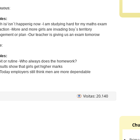
nuous:
les:
ch is/ isn´t happenig now -I am studying hard for my maths exam
ction -More and more girls are invading boy´s territory
angement or plan -Our teacher is giving us an exam tomorow
e:
les:
bit or rutine -Who always does the homework?
esults show that girls get higher marks
-Today employers still think men are more dependable
Visitas: 20.140
Chu
Prima