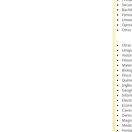
Secun
Bachil
Forma
Unive
Oposi
Otros
Otras
Lengua
Histor
Filoso
Matem
Biolo
Física
Quími
Inglé
Geogr
Infor
Electr
Econ
Cienci
Dere
Magis
Medic
Forma