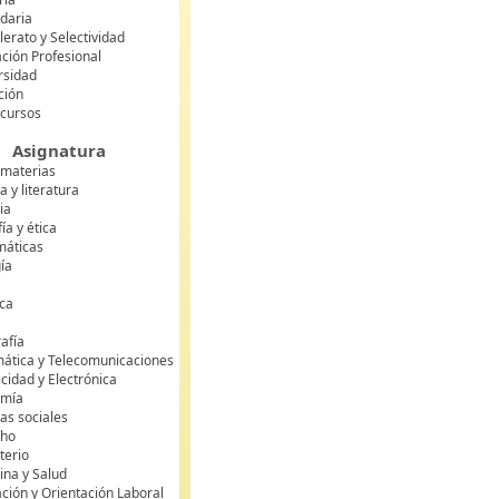
daria
lerato y Selectividad
ción Profesional
rsidad
ción
 cursos
Asignatura
 materias
 y literatura
ia
fía y ética
áticas
gía
ca
s
afía
mática y Telecomunicaciones
icidad y Electrónica
omía
as sociales
cho
terio
ina y Salud
ción y Orientación Laboral