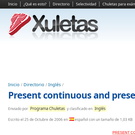
Inicio
¿Qué es esto?
Directorio
Selectividad
Chuletas para exá
Inicio
/
Directorio
/
Inglés
/
Present continuous and prese
Programa Chuletas
Inglés
Enviado por
y clasificado en
Escrito el
25 de Octubre de 2006
en
español con un tamaño de 1,03 KB
PRESENT C