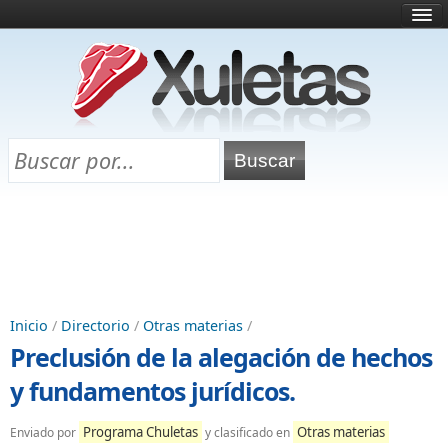
Inicio
¿Qué es esto?
Directorio
Selectividad
Chuletas para exámenes
Programa Chuletas
Inicio
/
Directorio
/
Otras materias
/
Preclusión de la alegación de hechos
y fundamentos jurídicos.
Programa Chuletas
Otras materias
Enviado por
y clasificado en