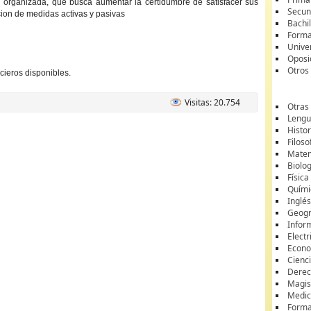
 organizada, que busca aumentar la certidumbre de satisfacer sus
Secun
cion de medidas activas y pasivas
Bachil
Forma
Unive
Oposi
Otros
cieros disponibles.
Visitas: 20.754
Otras
Lengua
Histor
Filoso
Matem
Biolo
Física
Quími
Inglé
Geogr
Infor
Electr
Econ
Cienci
Dere
Magis
Medic
Forma