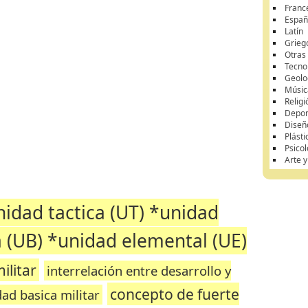
Franc
Españ
Latín
Grieg
Otras
Tecnol
Geolo
Músic
Religi
Depor
Diseñ
Plásti
Psicol
Arte 
idad tactica (UT) *unidad
 (UB) *unidad elemental (UE)
ilitar
interrelación entre desarrollo y
concepto de fuerte
ad basica militar