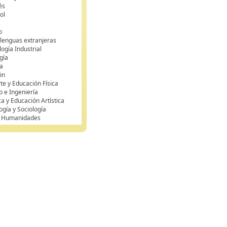
és
ol
o
 lenguas extranjeras
ogía Industrial
gía
a
ón
te y Educación Física
o e Ingeniería
ca y Educación Artística
ogía y Sociología
y Humanidades