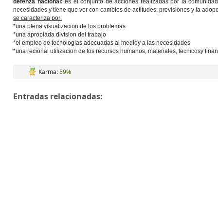
defenza nacional:
es el conjunto de acciones realizadas por la comunidad
necesidades y tiene que ver con cambios de actitudes, previsiones y la adop
se caracteriza por:
*una plena visualizacion de los problemas
*una apropiada division del trabajo
*el empleo de tecnologias adecuadas al medioy a las necesidades
*una recional utilizacion de los recursos humanos, materiales, tecnicosy finan
Karma:
59%
Entradas relacionadas: