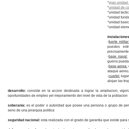
*
gran unidad
*
unidad de c
*unidad tacti
*unidad fund
*unidad basi
*unidad elem
instalaciones
-
fuerte militar
puestos est
precisamente 
-
base naval:
guerra puedan
-
base aerea:
ataque aereo
-
cuartel:
lugar
alojan las tro
desarrollo:
consiste en la accion destinada a lograr la ampliacion, vig
oportunidades de empleo yel mejoramiento del nivel de vida de la poblacion
soberania:
es el poder o autoridad que posee una persona o grupo de pers
seno de una jerarquia politica
seguridad nacional:
esta realizada con el grado de garantia que existe para