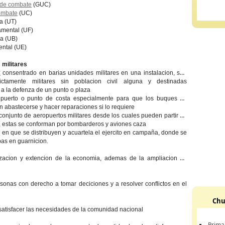
 de combate
(GUC)
ombate
(UC)
ca (UT)
amental (UF)
ca (UB)
ental (UE)
 militares
:
consentrado en barias unidades militares en una instalacion, son
rictamente militares sin poblacion civil alguna y destinadas
a la defenza de un punto o plaza
puerto o punto de costa especialmente para que los buques de
 abastecerse y hacer reparaciones si lo requiere
conjunto de aeropuertos militares desde los cuales pueden partir un
, estas se conforman por bombarderos y aviones caza
 en que se distribuyen y acuartela el ejercito en campaña, donde se
pas en guarnicion.
orizacion y extencion de la economia, ademas de la ampliacion de
onas con derecho a tomar deciciones y a resolver conflictos en el
Chu
 satisfacer las necesidades de la comunidad nacional
Prima