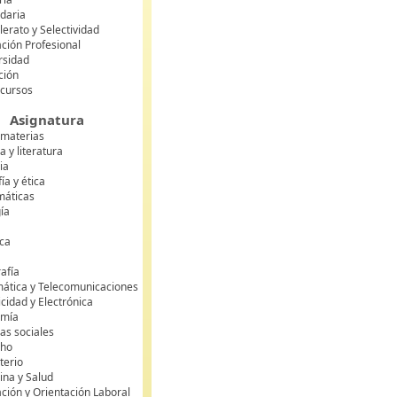
daria
lerato y Selectividad
ción Profesional
rsidad
ción
 cursos
Asignatura
 materias
 y literatura
ia
fía y ética
áticas
gía
ca
s
afía
mática y Telecomunicaciones
icidad y Electrónica
omía
as sociales
cho
terio
ina y Salud
ción y Orientación Laboral