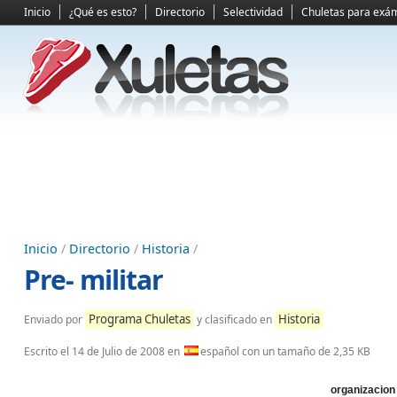
Inicio
¿Qué es esto?
Directorio
Selectividad
Chuletas para exá
Inicio
/
Directorio
/
Historia
/
Pre- militar
Programa Chuletas
Historia
Enviado por
y clasificado en
Escrito el
14 de Julio de 2008
en
español con un tamaño de 2,35 KB
organizacion