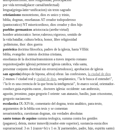
antropomorfismo, libre religiosidad, preocupacion
por vida terrenal(placer carnal/intelectual)
lengua(griega-latin=unificacion) sin texto sagrado
cristianismo
monoteismo, dios es unico y trinio,
biblia, dogmas, enseñanzas AT creador todopoderoso
(pantocratico) NT misericordioso, dios creador y dios hijo
pueblos germanicos
aristocracia (arethe:virtud)
hombre aristocratico: heroe,valeroso,vigoroso, sentido de
la vida:batallar, cultura belica, honor, libre religiosidad
:politeismo, thor: dios guerra
patristica
doctrina filosofica, padres de la iglesia, hasta VIIIdc
biblia, evangelio: sintesis doctrina cristiana,
enseñanza de la doctrina/transmision a traves imperio romano
requisitos(padre iglesia) pertenecer iglesia catolica, vida santa,
presentar conjunto doctrinal sin errores(ortodoxos), aprobacion de iglesia
san agustin
(obispo de hipona, africa) obras: las confesiones,
la ciudad de dios
2 munos // ciudad real y
ciudad de dios
, neoplatonico, \"la fe busca el entender\",
\"la fe es una creencia de la que brota la inteligencia\", fe-marco social, orientador-
conduce,guia-espiritu-razon , doctores iglesia: occidente: san ambrosio,
agustin, jeronimo, papa gregorio I oriente: san atanasio, basilio, juan crisostomo,
gregorio nacianceno
escolastica
IX-XIVdc, comentario del dogma, texto analitico, para-texto,
argumentos de la biblia son tesis y se comentan
neoaristotelica, cuestionan dogmas, sin verdades absolutas
santo tomas de aquino
summa teologica, summa contra los gentiles
(paganos), deista, motor inmovil(creador-ente superior), sustancia-ousia:dios
suprarracional: 3 es 1 (razon+fe) y 1 es 3( parmenides, padre, hijo, espiritu santo)