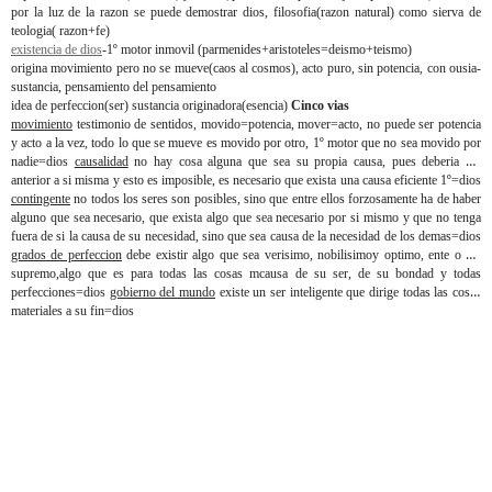
por la luz de la razon se puede demostrar dios, filosofia(razon natural) como sierva de
teologia( razon+fe)
existencia de dios
-1º motor inmovil (parmenides+aristoteles=deismo+teismo)
origina movimiento pero no se mueve(caos al cosmos), acto puro, sin potencia, con ousia-
sustancia, pensamiento del pensamiento
idea de perfeccion(ser) sustancia originadora(esencia)
Cinco vias
movimiento
testimonio de sentidos, movido=potencia, mover=acto, no puede ser potencia
y acto a la vez, todo lo que se mueve es movido por otro, 1º motor que no sea movido por
nadie=dios
causalidad
no hay cosa alguna que sea su propia causa, pues deberia ser
anterior a si misma y esto es imposible, es necesario que exista una causa eficiente 1º=dios
contingente
no todos los seres son posibles, sino que entre ellos forzosamente ha de haber
alguno que sea necesario, que exista algo que sea necesario por si mismo y que no tenga
fuera de si la causa de su necesidad, sino que sea causa de la necesidad de los demas=dios
grados de perfeccion
debe existir algo que sea verisimo, nobilisimoy optimo, ente o ser
supremo,algo que es para todas las cosas mcausa de su ser, de su bondad y todas
perfecciones=dios
gobierno del mundo
existe un ser inteligente que dirige todas las cosas
materiales a su fin=dios