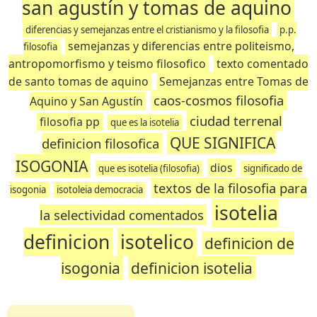
san agustín y tomas de aquino
diferencias y semejanzas entre el cristianismo y la filosofia
p.p.
semejanzas y diferencias entre politeismo,
filosofia
antropomorfismo y teismo filosofico
texto comentado
de santo tomas de aquino
Semejanzas entre Tomas de
caos-cosmos filosofia
Aquino y San Agustín
ciudad terrenal
filosofia pp
que es la isotelia
QUE SIGNIFICA
definicion filosofica
ISOGONIA
dios
que es isotelia (filosofia)
significado de
textos de la filosofia para
isogonia
isotoleia democracia
isotelia
la selectividad comentados
definicion
isotelico
definicion de
isogonia
definicion isotelia