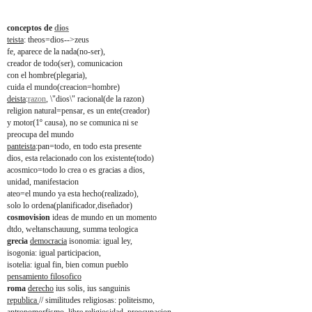
conceptos de
dios
teista
: theos=dios-->zeus
fe, aparece de la nada(no-ser),
creador de todo(ser), comunicacion
con el hombre(plegaria),
cuida el mundo(creacion=hombre)
deista
:
razon
, \"dios\" racional(de la razon)
religion natural=pensar, es un ente(creador)
y motor(1º causa), no se comunica ni se
preocupa del mundo
panteista
:pan=todo, en todo esta presente
dios, esta relacionado con los existente(todo)
acosmico=todo lo crea o es gracias a dios,
unidad, manifestacion
ateo=el mundo ya esta hecho(realizado),
solo lo ordena(planificador,diseñador)
cosmovision
ideas de mundo en un momento
dtdo, weltanschauung, summa teologica
grecia
democracia
isonomia: igual ley,
isogonia: igual participacion,
isotelia: igual fin, bien comun pueblo
pensamiento filosofico
roma
derecho
ius solis, ius sanguinis
republica
// similitudes religiosas: politeismo,