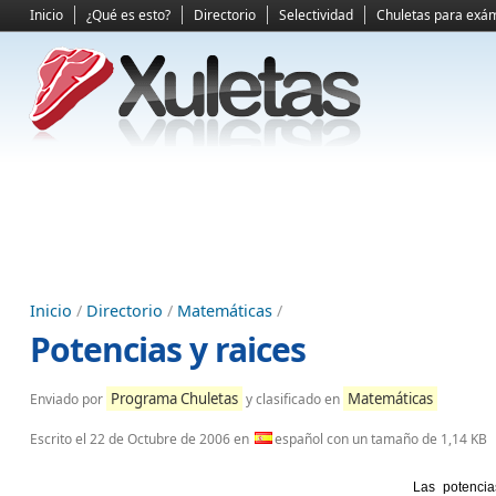
Inicio
¿Qué es esto?
Directorio
Selectividad
Chuletas para exá
Inicio
/
Directorio
/
Matemáticas
/
Potencias y raices
Programa Chuletas
Matemáticas
Enviado por
y clasificado en
Escrito el
22 de Octubre de 2006
en
español con un tamaño de 1,14 KB
Las potencia