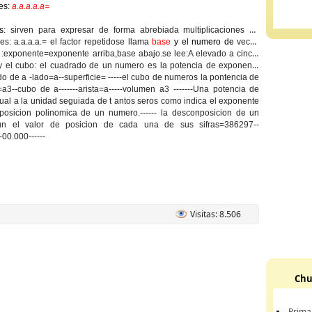
les:
a.a.a.a.a=
s:
sirven para expresar de forma abrebiada multiplicaciones de
les: a.a.a.a.= el factor repetidose llama
base
y el numero de
veces
 :
exponente
=exponente arriba,base abajo.se lee:A elevado a cinco.
y el cubo:
el cuadrado de un numero es la potencia de exponente
o de a -lado=a--superficie= -----el cubo de numeros la pontencia de
3--cubo de a-------arista=a-----volumen a3 -------Una potencia de
ual a la unidad seguiada de t antos seros como indica el exponente
posicion polinomica de un numero.------ la desconposicion de un
n el valor de posicion de cada una de sus sifras=386297--
00.000------
Visitas: 8.506
Chu
Prima