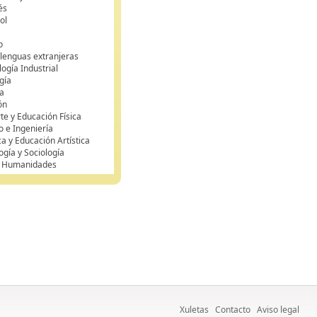
és
ol
o
 lenguas extranjeras
ogía Industrial
gía
a
ón
te y Educación Física
o e Ingeniería
ca y Educación Artística
ogía y Sociología
y Humanidades
Xuletas
Contacto
Aviso legal