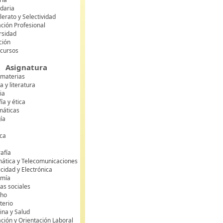
daria
lerato y Selectividad
ción Profesional
rsidad
ción
 cursos
Asignatura
 materias
 y literatura
ia
fía y ética
áticas
gía
ca
s
afía
mática y Telecomunicaciones
icidad y Electrónica
omía
as sociales
cho
terio
ina y Salud
ción y Orientación Laboral