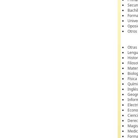
Secun
Bachil
Forma
Unive
Oposi
Otros
Otras
Lengua
Histor
Filoso
Matem
Biolo
Física
Quími
Inglé
Geogr
Infor
Electr
Econ
Cienci
Dere
Magis
Medic
Forma