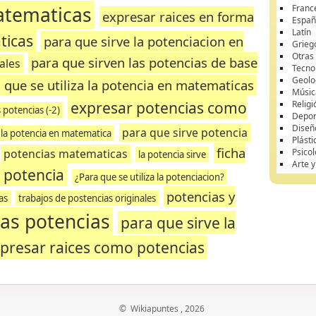
atematicas
Franc
expresar raices en forma
Españ
Latín
ticas
para que sirve la potenciacion en
Grieg
Otras
para que sirven las potencias de base
ales
Tecnol
Geolo
 que se utiliza la potencia en matematicas
Músic
expresar potencias como
Religi
s potencias (-2)
Depor
Diseñ
para que sirve potencia
la potencia en matematica
Plásti
ficha
potencias matematicas
Psicol
la potencia sirve
Arte 
a potencia
¿Para que se utiliza la potenciacion?
potencias y
as
trabajos de postencias originales
las potencias
para que sirve la
presar raices como potencias
©
Wikiapuntes
, 2026