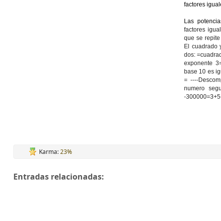
factores igua
Las potencia
factores igua
que se repite
El cuadrado 
dos: =cuadrad
exponente 3=a
base 10 es ig
= ----Descom
numero segu
-300000=3+5-
Karma:
23%
Entradas relacionadas: