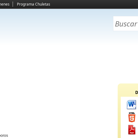
menes
Programa Chuletas
D
poros