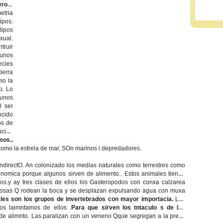
os-
etria
ipos:
lipos
xual.
ruir
gunos
cies
ierra
mo la
o. Lo
gunos
l ser
ocido
os de
ucion
mos..
omo la estrela de mar. SOn marinos i depredadores.
 indirectO. An colonizado los medias naturales como terrestres como
nomica porque algunos sirven de alimento.. Estos animales tienen
nos.y ay tres clases de ellos los Gasteropodos con conxa calzarea
entosas Q rodean la boca y se desplazan expulsando agua con muxa
les son los grupos de invertebrados con mayor importacia.
Los
os laimntamos de ellos .
Para que sirven los tntaculo s de los
 de alimnto. Las paralizan con un veneno Qque segregan a la presa