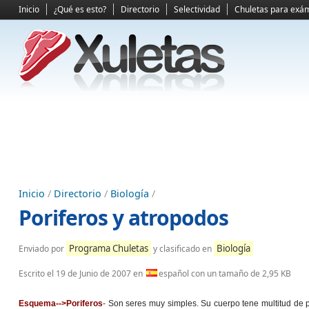
Inicio
¿Qué es esto?
Directorio
Selectividad
Chuletas para exá
Inicio
/
Directorio
/
Biología
/
Poriferos y atropodos
Programa Chuletas
Biología
Enviado por
y clasificado en
Escrito el
19 de Junio de 2007
en
español con un tamaño de 2,95 KB
Esquema-->Poriferos
- Son seres muy simples. Su cuerpo tene multitud de 