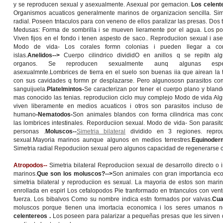
y se reproducen sexual y asexualmente. Asexual por gemacion.
Los celenter
Organismos acuaticos generalmente marinos de organizacion sencilla. Sim
radial. Poseen tntaculos para con veneno de ellos paralizar las presas. Dos t
Medusas: Forma de sombrilla i se mueven lieramente por el agua. Los po
Viven fijos en el fondo i tenen aspesto de saco.. Reproduciion sexual i ase
Modo de vida- Los corales formn colonias i pueden llegar a cont
islas.
Anelidos-->
Cuerpo cilindrico divididO en anillos q se repitn al
organos. Se reproducen sexualmente aunq algunas espe
asexualmnte.Lombrices de tierra en el suelo son buenas iia que airean la t
con sus cavidades q formn pr desplazarse. Pero algunososn parasitos co
sanguijuela.
Platelmintos-
Se caracterizan por tener el cuerpo plano y bland
mas conocido las tenias. reproduciion ciclo muy complejo Modo de vida Al
viven liberamente en medios acuaticos i otros son parasitos incluso de
humano
-Nematodos-
Son animales blandos con forma cilindrica mas con
las lombrices intestinales. Reporduciion sexual. Modo de vida- Son parasit
personas .
Moluscos--
Simetria bilateral
dividido en 3 regiones. repro
sexual.Mayoria marinos aunque algunos en medios terrestres.
Equinoder
Simetria radial Repoduciion sexual pero algunos capacidad de regenerarse c
Atropodos--
Simetria bilateral Reproduciion sexual de desarrollo directo o
marinos.
Que son los moluscos?-->
Son animales con gran importancia eco
simetria bilateral y reproduciion es sexual. La mayoria de estos son mari
enrollada en espirl Los cefalopodos Pie tranformado en tntanculos con v
fuerza. Los bibalvos Como su nombre indica estn formados por valvas.
Cua
moluscos porque tienen una imortacia economica i los seres umanos n
celentereos .
Los poseen para palarizar a pequeñas presas que les sirven