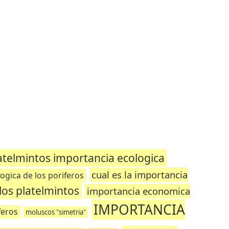
atelmintos importancia ecologica
cual es la importancia
ogica de los poriferos
os platelmintos
importancia economica
IMPORTANCIA
feros
moluscos "simetria"