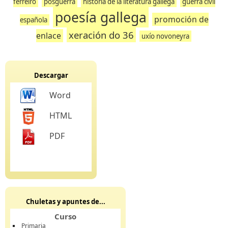
ferreiro
posguerra
historia de la literatura gallega
guerra civil
poesía gallega
promoción de
española
xeración do 36
enlace
uxío novoneyra
Descargar
Word
HTML
PDF
Chuletas y apuntes de...
Curso
Primaria