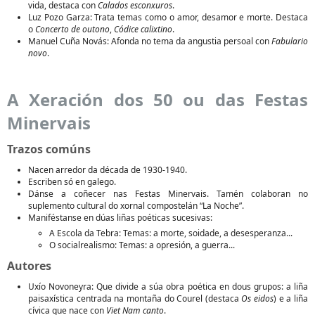
vida, destaca con
Calados esconxuros
.
Luz Pozo Garza: Trata temas como o amor, desamor e morte. Destaca
o
Concerto de outono
,
Códice calixtino
.
Manuel Cuña Novás: Afonda no tema da angustia persoal con
Fabulario
novo
.
A Xeración dos 50 ou das Festas
Minervais
Trazos comúns
Nacen arredor da década de 1930-1940.
Escriben só en galego.
Dánse a coñecer nas Festas Minervais. Tamén colaboran no
suplemento cultural do xornal compostelán “La Noche”.
Maniféstanse en dúas liñas poéticas sucesivas:
A Escola da Tebra: Temas: a morte, soidade, a desesperanza...
O socialrealismo: Temas: a opresión, a guerra...
Autores
Uxío Novoneyra: Que divide a súa obra poética en dous grupos: a liña
paisaxística centrada na montaña do Courel (destaca
Os eidos
) e a liña
cívica que nace con
Viet Nam canto
.