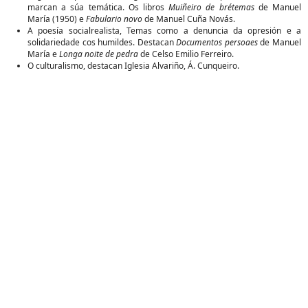
marcan a súa temática. Os libros
Muiñeiro de brétemas
de Manuel
María (1950) e
Fabulario novo
de Manuel Cuña Novás.
A poesía socialrealista, Temas como a denuncia da opresión e a
solidariedade cos humildes. Destacan
Documentos persoaes
de Manuel
María e
Longa noite de pedra
de Celso Emilio Ferreiro.
O culturalismo, destacan Iglesia Alvariño, Á. Cunqueiro.