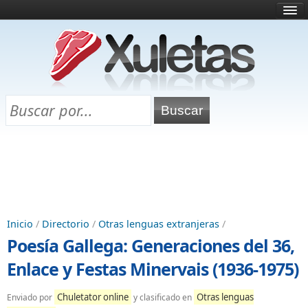
Inicio
¿Qué es esto?
Directorio
Selectividad
Chuletas para exámenes
Programa Chuletas
Inicio
/
Directorio
/
Otras lenguas extranjeras
/
Poesía Gallega: Generaciones del 36,
Enlace y Festas Minervais (1936-1975)
Chuletator online
Otras lenguas
Enviado por
y clasificado en