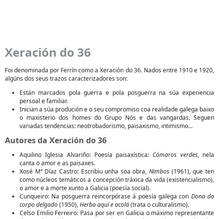
Xeración do 36
Foi denominada por Ferrín como a Xeración do 36. Nados entre 1910 e 1920,
algúns dos seus trazos caracterizadores son:
Están marcados pola guerra e pola posguerra na súa experiencia
persoal e familiar.
Inician a súa produción e o seu compromiso coa realidade galega baixo
o maxisterio dos homes do Grupo Nós e das vangardas. Seguen
variadas tendencias: neotrobadorismo, paisaxismo, intimismo...
Autores da Xeración do 36
Aquilino Iglesia Alvariño: Poesía paisaxística:
Cómaros verdes
, nela
canta o amor e as paisaxes.
Xosé Mª Díaz Castro: Escribiu unha soa obra,
Nimbos
(1961), que ten
como núcleos temáticos a concepción tráxica da vida (existencialismo),
o amor e a morte xunto a Galicia (poesía social).
Cunqueiro: Na posguerra reincorpórase á poesía galega con
Dona do
corpo delgado
(1950),
Herba aquí e acolá
(trata o culturalismo).
Celso Emilio Ferreiro: Pasa por ser en Galicia o máximo representante