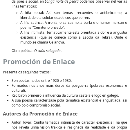
da poesía social, en
Longa noite de pedra
podemos observar nel varias
liñas temáticas:
A liña social: Así son temas frecuentes o antibelicismo, a
liberdade e a solidariedade cos que sofren.
A liña satírica: A ironía, o sarcasmo, a burla e o humor marcan o
poema “Cemiterio privado”.
A liña intimista: Tematicamente está orientada á dor e á angustia
existencial (que se coñece como a Escola da Tebra). Onde o
mundo se chama Celanova.
Obra poética:
O soño sulagado
.
Promoción de Enlace
Presenta os seguintes trazos:
Son poetas nados entre 1920 e 1930.
Formados nos anos máis duros da posguerra (pobreza económica e
cultural).
Recibiron primeiro a influencia da cultura castelá e logo en galego.
A súa poesía caracterízase pola temática existencial e angustiada, así
como polo compromiso social.
Autores da Promoción de Enlace
Antón Tovar: Cunha temática intimista de carácter existencial, na que
nos revela unha visión tráxica e resignada da realidade e da propia