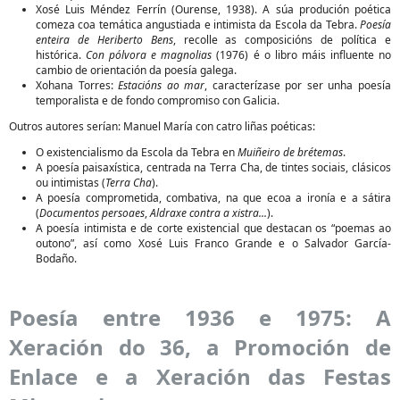
Xosé Luis Méndez Ferrín (Ourense, 1938). A súa produción poética
comeza coa temática angustiada e intimista da Escola da Tebra.
Poesía
enteira de Heriberto Bens
, recolle as composicións de política e
histórica.
Con pólvora e magnolias
(1976) é o libro máis influente no
cambio de orientación da poesía galega.
Xohana Torres:
Estacións ao mar
, caracterízase por ser unha poesía
temporalista e de fondo compromiso con Galicia.
Outros autores serían: Manuel María con catro liñas poéticas:
O existencialismo da Escola da Tebra en
Muiñeiro de brétemas
.
A poesía paisaxística, centrada na Terra Cha, de tintes sociais, clásicos
ou intimistas (
Terra Cha
).
A poesía comprometida, combativa, na que ecoa a ironía e a sátira
(
Documentos persoaes
,
Aldraxe contra a xistra...
).
A poesía intimista e de corte existencial que destacan os “poemas ao
outono”, así como Xosé Luis Franco Grande e o Salvador García-
Bodaño.
Poesía entre 1936 e 1975: A
Xeración do 36, a Promoción de
Enlace e a Xeración das Festas