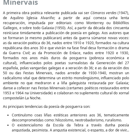
Minervais
A primeira obra poética relevante publicada vai ser
Cómaros verdes
(1947),
de Aquilino Iglesia Alvariño; a partir de aquí comeza unha lenta
recuperación, impulsada por editoriais como Monterrey ou Bibliófilos
Gallegos, e sobre todo Galaxia (1950). Así, a partir da década dos cincuenta
reiníciase timidamente a publicación de poesía en galego. Aos autores que
se formaran (e mesmo publicaran) antes da guerra súmanse novas voces:
as da xeración poética do 36, nados entre 1910 e 1920, formados na cultura
republicana dos anos 30 e que vivirán na fase final desa formación o drama
da Guerra Civil; as da Promoción de Enlace, nados entre 1920 e 1930,
formados nos anos máis duros da posguerra (pobreza económica e
cultural), influenciados polos poetas surrealistas da Genereción del 27
española, polas vangardas galegas e a xeración do 36; e as da xeración dos
50 ou das Festas Minervais, nados arredor de 1930-1940, mostran un
radicalismo vital que determina un estrito monolingüismo, influenciado polo
ambiente no que medraron e a liña galeguista restaurada por Galaxia;
danse a coñecer nas Festas Minervais (certames poéticos restaurados entre
1953 e 1964 na Universidade) e colaboran no suplemento cultural do xornal
compostelán La Noche.
As principais tendencias da poesía de posguerra son:
Continuísmo coas liñas estéticas anteriores aos 36, tematicamente
descomprometidas como: hilozoísmo, neotrobadorismo, ruralismo.
O existencialismo da Escola da Tebra a través dunha poesía
angustiada, pesimista. A angustia existencial, o espanto, a dor de vivir...