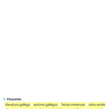
Etiquetas:
literatura gallega
autores gallegos
festas minervais
celso emilio