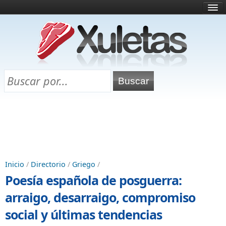
Inicio
¿Qué es esto?
Directorio
Selectividad
Chuletas para exámenes
Programa Chuletas
Inicio
/
Directorio
/
Griego
/
Poesía española de posguerra:
arraigo, desarraigo, compromiso
social y últimas tendencias