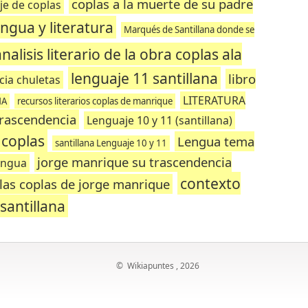
coplas a la muerte de su padre
je de coplas
engua y literatura
Marqués de Santillana donde se
analisis literario de la obra coplas ala
lenguaje 11 santillana
libro
ia chuletas
LITERATURA
NA
recursos literarios coplas de manrique
trascendencia
Lenguaje 10 y 11 (santillana)
 coplas
Lengua tema
santillana Lenguaje 10 y 11
jorge manrique su trascendencia
engua
contexto
 las coplas de jorge manrique
santillana
©
Wikiapuntes
, 2026