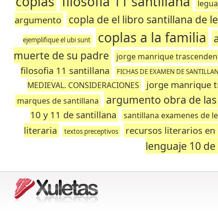
coplas
filosofia 11 santillana
legua
copla de el libro santillana de l
argumento
coplas a la familia
ejemplifique el ubi sunt
muerte de su padre
jorge manrique trascendenc
filosofia 11 santillana
FICHAS DE EXAMEN DE SANTILLA
jorge manrique 
MEDIEVAL. CONSIDERACIONES
argumento obra de las
marques de santillana
10 y 11 de santillana
santillana examenes de l
literaria
recursos literarios en
textos preceptivos
lenguaje 10 de 