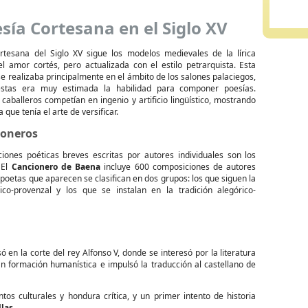
sía Cortesana en el Siglo XV
rtesana del Siglo XV sigue los modelos medievales de la lírica
el amor cortés, pero actualizada con el estilo petrarquista. Esta
se realizaba principalmente en el ámbito de los salones palaciegos,
estas era muy estimada la habilidad para componer poesías.
caballeros competían en ingenio y artificio lingüístico, mostrando
 que tenía el arte de versificar.
ioneros
iones poéticas breves escritas por autores individuales son los
 El
Cancionero de Baena
incluye 600 composiciones de autores
s poetas que aparecen se clasifican en dos grupos: los que siguen la
ico-provenzal y los que se instalan en la tradición alegórico-
ó en la corte del rey Alfonso V, donde se interesó por la literatura
an formación humanística e impulsó la traducción al castellano de
s culturales y hondura crítica, y un primer intento de historia
llas
.