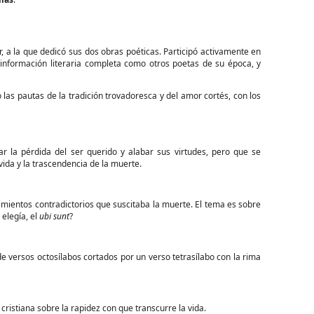
r, a la que dedicó sus dos obras poéticas. Participó activamente en
 información literaria completa como otros poetas de su época, y
o las pautas de la tradición trovadoresca y del amor cortés, con los
 la pérdida del ser querido y alabar sus virtudes, pero que se
 vida y la trascendencia de la muerte.
ntimientos contradictorios que suscitaba la muerte. El tema es sobre
 elegía, el
ubi sunt
?
 versos octosílabos cortados por un verso tetrasílabo con la rima
cristiana sobre la rapidez con que transcurre la vida.