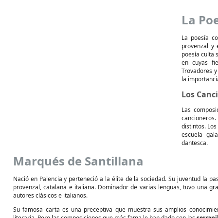
La Poe
La poesía co
provenzal y 
poesía culta 
en cuyas fi
Trovadores y 
la importancia
Los Canc
Las composic
cancioneros.
distintos. Lo
escuela gala
dantesca.
Marqués de Santillana
Nació en Palencia y perteneció a la élite de la sociedad. Su juventud la pas
provenzal, catalana e italiana. Dominador de varias lenguas, tuvo una gr
autores clásicos e italianos.
Su famosa carta es una preceptiva que muestra sus amplios conocimiento
literaria. Pero las composiciones que más fama le han dado son las
serrani