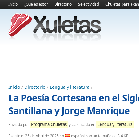
Inicio
¿Qué es esto?
Directorio
Selectividad
Chuletas para exá
Inicio
/
Directorio
/
Lengua y literatura
/
La Poesía Cortesana en el Sig
Santillana y Jorge Manrique
Programa Chuletas
Lengua y literatura
Enviado por
y clasificado en
Escrito el
25 de Abril de 2025
en
español con un tamaño de 3,4 KB