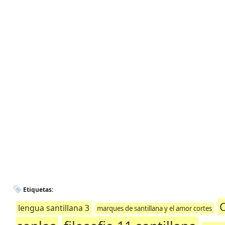
Etiquetas:
C
lengua santillana 3
marques de santillana y el amor cortes