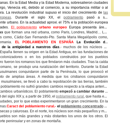
manas. En la Edad Media y la Edad Moderna, sobresalieron ciudades
o, Venecia etc, debido al comercio, a su importancia militar o al
tura. La revolución industrial supuso el inicio del crecimiento de
las
ropeas
. Durante el siglo XX, el
poblamiento
pasó a ser
nte urbano. En la actualidad aproxi. el 75% e la población europea
dades.
El poblamiento
urbano europeo
Europa presenta áreas
nas
que forman una red urbana, como Paris, Londres, Madrid.... Las
s como, Cádiz-San Fernando-Pto. Santa Maria Megalópolis como,
emania.
EL POBLAMIENTO EN ESPAÑA
La Evolución del
 de la antigüedad a nuestros días
.- muchos de los núcleos de
España tienen su origen en la Edad Antigua, en las fundaciones de
 colonizadores o en los poblados construidos por los pueblos
ro fueron los romanos los que firndaron más ciudades. Tras la caída
omano, se produjo una ruralización del territorio. Durante la Edad
usulmanes conquistaron parte de la Península, lo que provocó el
to de amplias áreas. A medida que los cristianos conquistaron
los musulmanes, se llevó a cabo la repoblación de las tierras, también
 poblamiento no sufrió grandes cambios respecto a la etapa anterior,
cambios urbanísticos. El poblamiento
empezó a cambiar durante la
del siglo XIX y, a partir de 1950, el
poblamiento rural
, que hasta ese
udades, por lo que estas experimentaron un gran crecimiento. En la
anas.
Caract del poblamiento rural.-
el
poblamiento concentrado
se
s secas y calurosas. En el norte, los núcleos son más pequeños y muy
eblos son más grandes y más distantes los unos de los otros. El
norte peninsular y en zonas de montaña.