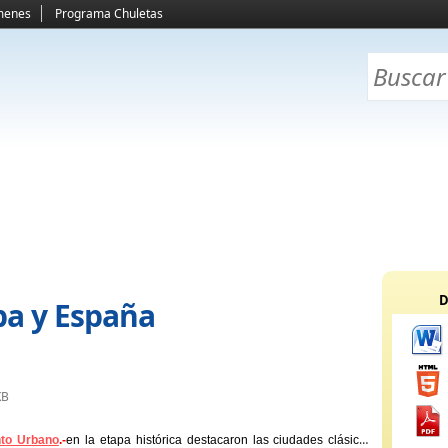
menes
Programa Chuletas
D
a y España
KB
to Urbano
.-
en la etapa histórica destacaron las ciudades clásicas