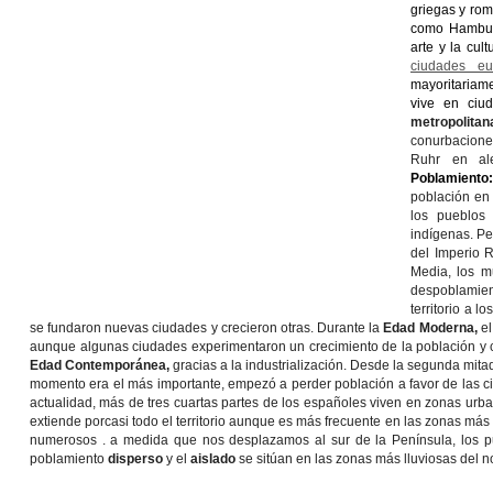
griegas y ro
como Hamburg
arte y la cul
ciudades eu
mayoritariame
vive en ciu
metropolita
conurbacione
Ruhr en al
Poblamiento:
población en 
los pueblos
indígenas. Pe
del Imperio R
Media, los m
despoblamien
territorio a 
se fundaron nuevas ciudades y crecieron otras. Durante la
Edad Moderna,
el
aunque algunas ciudades experimentaron un crecimiento de la población y 
Edad Contemporánea,
gracias a la industrialización. Desde la segunda mitad 
momento era el más importante, empezó a perder población a favor de las ci
actualidad, más de tres cuartas partes de los españoles viven en zonas urb
extiende por
casi todo el territorio aunque es más frecuente en las zonas má
numerosos . a medida que nos desplazamos al sur de la Península, los pu
poblamiento
disperso
y el
aislado
se sitúan en las zonas más lluviosas del 