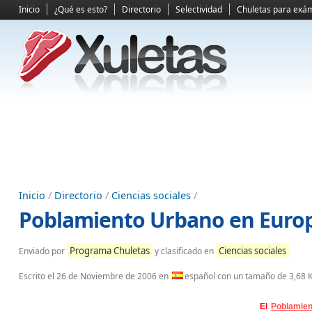
Inicio
¿Qué es esto?
Directorio
Selectividad
Chuletas para exá
Inicio
/
Directorio
/
Ciencias sociales
/
Poblamiento Urbano en Europ
Programa Chuletas
Ciencias sociales
Enviado por
y clasificado en
Escrito el
26 de Noviembre de 2006
en
español con un tamaño de 3,68 
El
Poblamien