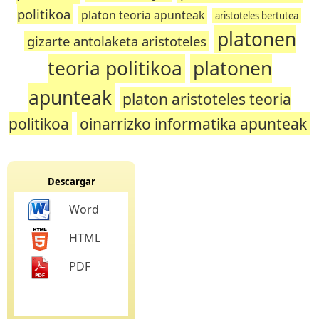
politikoa
platon teoria apunteak
aristoteles bertutea
platonen
gizarte antolaketa aristoteles
teoria politikoa
platonen
apunteak
platon aristoteles teoria
politikoa
oinarrizko informatika apunteak
Descargar
Word
HTML
PDF