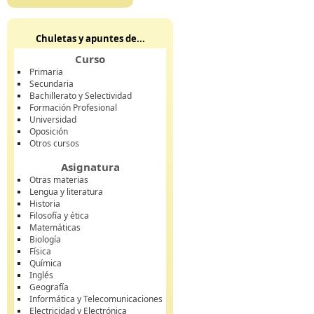
Chuletas y apuntes de...
Curso
Primaria
Secundaria
Bachillerato y Selectividad
Formación Profesional
Universidad
Oposición
Otros cursos
Asignatura
Otras materias
Lengua y literatura
Historia
Filosofía y ética
Matemáticas
Biología
Física
Química
Inglés
Geografía
Informática y Telecomunicaciones
Electricidad y Electrónica