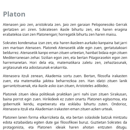
Platon
Atenasen jaio zen, aristokrata zen. Jaio zen garaian Peloponesoko Gerrak
gertatzen ari ziren. Sokratesen ikasle bihurtu zen, eta haren eragina
erabatekoa izan zen Platonengan; horregatik bihurtu zen haren maisu.
Sokrates kondenatua izan zen, eta haren ikasleen aurkako kanpaina bat jarri
zen martxan Atenasen. Platonek Atenasetik alde egin zuen, gertatutakoari
beldurrez. Atenasetik kanpo eman zituen urteetan, hainbat bidaia egin zituen
Mediterraneoan zehar. Sizilian egon zen, eta bertan Pitagorasekin egon zen
harremanetan. Hori dela eta, matematikara zaletu zen, zehaztasunak,
argitasunak eta adostasunak erakarrita.
Atenasera itzuli zenean, Akademia sortu zuen. Bertan, filosofia irakasten
zuen, eta matematika jakitea beharrezkoa zen. Han idatzi zituen lanik
garrantzitsuenak, eta ikasle asko izan zituen, Aristoteles adibidez.
Platonek zituen ideia politikoak praktikan jarri nahi izan zituen Sirakusan,
baina porrot egin zuen. Hirikideek ez zuten onartu Platonen egitasmoa, eta
gobernutik kendu, espetxeratu eta esklabu bihurtu zuten. Ondorioz,
Atenasera itzuli eta Akademian irakasten eman zituen azken urteak.
Platonen lanen forma elkarrizketa da, eta bertan solaskide batzuk mintzatu
edota eztabaidatu egiten dute gai filosofikoei buruz. Guztietan Sokrates da
protagonista, eta Platonen ideiak haren ahotan entzuten ditugu.