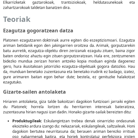
Elkarrizketak gaztarokoak, trantsiziokoak, heldutasunekoak eta
zahartzarokoak taldetan banatzen dira.
Teoriak
Ezagutza gogoratzean datza
Platonen ezagutzaren doktrinak aurre egiten dio eszeptizismoari. Ezagutza
ariman betidanik egon den jakingarrien oroitzea da. Arimak, gorputzarekin
batu aurretik, ezagutza-objektu diren zerizanak ezagutu zituen, baina zigor
baten ondorioz ahaztu egin zituen gorputzeratzean. Hala ere, zentzumenen
bidezko mundua zerizan horien antzeko kopia moduan eginda dagoenez
gero, hura ikusitakoan jatorrizko ezagutza-objektuak gogora datozkio. Hau
da, munduan benetako zuzentasuna eta benetako irudirik ez badago, izatez,
gure arimaren baitan egon behar dute; bestela, ez genituzke halakotzat
ezagutuko.
Gizarte-sailen antolaketa
Hiriaren antolaketa, giza talde bakoitzari dagokion funtzioari jarraiki egiten
du Platonek; horrela lortzen du herritarren interesak bateratzea,
zuzentasuna hirian nagusi izan dadin. Honako gizarte-sailak bereizten ditu:
Produktugileak:
Eskulangintzan trebea denak oinarrizko ondasunak
ekoizteko ardura izango du: nekazariak, eskulangileak, saltzaileak. Honi
dagokion bertutea neurritasuna da; berauen ariman berezko irritsak
oso nabarmenak baitira, eta horiek kontrolatuz perfekziora iristen