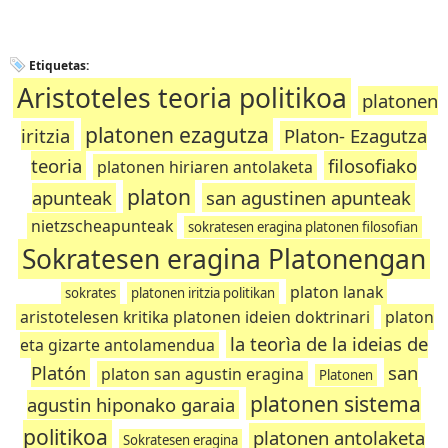
Etiquetas:
Aristoteles teoria politikoa
platonen
platonen ezagutza
iritzia
Platon- Ezagutza
teoria
filosofiako
platonen hiriaren antolaketa
platon
apunteak
san agustinen apunteak
nietzscheapunteak
sokratesen eragina platonen filosofian
Sokratesen eragina Platonengan
platon lanak
sokrates
platonen iritzia politikan
aristotelesen kritika platonen ideien doktrinari
platon
la teorìa de la ideias de
eta gizarte antolamendua
Platón
san
platon san agustin eragina
Platonen
platonen sistema
agustin hiponako garaia
politikoa
platonen antolaketa
Sokratesen eragina