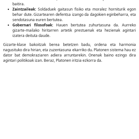
baitira.
Zaintzaileak:
Soldaduek gaitasun fisiko eta moralez horniturik egon
behar dute. Gizartearen defentsa izango da dagokien eginbeharra, eta
sendotasuna euren bertutea.
Gobernari filosofoak:
Hauen bertutea zuhurtasuna da. Aurreko
gizarte-mailako hiritarren artetik prestuenak eta hezienak agintari
izatera deituta daude.
Gizarte-klase bakoitzak berea betetzen badu, ordena eta harmonia
nagusituko dira hirian, eta zuzentasuna ekarriko du. Platonen sistema hau ez
dator bat demokraziaren adiera arruntarekin. Onenak baino ezingo dira
agintari politikoak izan. Beraz, Platonen iritzia ezkorra da.