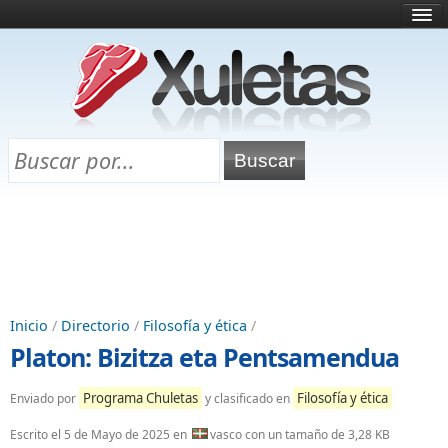
Inicio
¿Qué es esto?
Directorio
Selectividad
Chuletas para exámenes
Programa Chuletas
Inicio
/
Directorio
/
Filosofía y ética
/
Platon: Bizitza eta Pentsamendua
Programa Chuletas
Filosofía y ética
Enviado por
y clasificado en
Escrito el
5 de Mayo de 2025
en
vasco con un tamaño de 3,28 KB