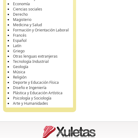
Economía
Ciencias sociales
Derecho
Magisterio
Medicina y Salud
Formación y Orientación Laboral
Francés
Español
Latín
Griego
Otras lenguas extranjeras
Tecnología Industrial
Geología
Música
Religión
Deporte y Educación Física
Diseño e Ingeniería
Plástica y Educación Artística
Psicología y Sociología
Arte y Humanidades