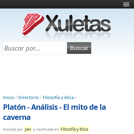
Inicio
¿Qué es esto?
Directorio
Selectividad
Chuletas para exámenes
Programa Chuletas
Inicio
/
Directorio
/
Filosofía y ética
/
Platón - Análisis - El mito de la
caverna
Javi
Filosofía y ética
Enviado por
y clasificado en