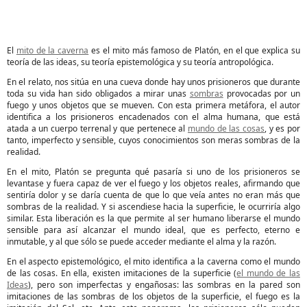
El
mito de la caverna
es el mito más famoso de Platón, en el que explica su
teoría de las ideas, su teoría epistemológica y su teoría antropológica.
En el relato, nos sitúa en una cueva donde hay unos prisioneros que durante
toda su vida han sido obligados a mirar unas
sombras
provocadas por un
fuego y unos objetos que se mueven. Con esta primera metáfora, el autor
identifica a los prisioneros encadenados con el alma humana, que está
atada a un cuerpo terrenal y que pertenece al
mundo de las cosas
, y es por
tanto,
imperfecto y sensible, cuyos conocimientos son meras sombras de la
realidad.
En el mito, Platón se pregunta qué pasaría si uno de los prisioneros se
levantase y fuera capaz de ver el fuego y los objetos reales, afirmando que
sentiría dolor y se daría cuenta de que lo que veía antes no eran más que
sombras de la realidad. Y si ascendiese hacia la superficie, le ocurriría algo
similar. Esta liberación es la que permite al ser humano liberarse el mundo
sensible para así alcanzar el mundo ideal, que es perfecto, eterno e
inmutable, y al que sólo se puede acceder mediante el alma y la razón.
En el aspecto epistemológico, el mito identifica a la caverna como el mundo
de las cosas. En ella, existen imitaciones de la superficie (
el mundo de las
Ideas
), pero son imperfectas y engañosas: las sombras
en la pared son
imitaciones de las sombras de los objetos de la superficie, el fuego es la