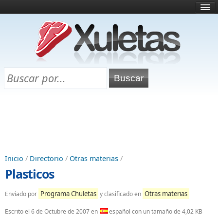
Inicio
¿Qué es esto?
Directorio
Selectividad
Chuletas para exámenes
Programa Chuletas
Inicio
/
Directorio
/
Otras materias
/
Plasticos
Programa Chuletas
Otras materias
Enviado por
y clasificado en
Escrito el
6 de Octubre de 2007
en
español con un tamaño de 4,02 KB