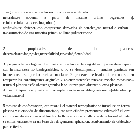
1.
segun su procedencia pueden ser:
--naturales o artificiales
naturales:
se obtienen a partir de materias primas vegetables ej:
celulos,celofan,latex,caseina(animal)
artificiales:
se obtienen con compuestos derivados de
petroleo,gas natural o carbon
....la
transormacion de stas materias primas se llama
polimerizacion
2.
propiedades de los plasticos:
dureza,elasticidad,rigidez,maneabilidad,tenacidad,flexibilidad
3.
propiedades ecologicas
: los plasticos pueden ser biodegrdabes: que se descomponen
con la naturaleza no biodegradables: k no se descompoen..-----muchos plasticos son
incinerados.....se pueden reciclar mediante 2 procesos:
reciclado kimico
:consiste en
recuperar los constituyentes originales y obtener materiales nuevos;
reciclao mecanico
:se
tritura el plastico ast6a obtener granulos k se utilizan para obtemer nuevos plasticos
4.
ay 3 tipos de plasticos: termoplasticos,termoestables,elastomeros(obtenidos por
vulcanizacion)
5.
tecnicas de conformacion; extursion
:
1
.el material termoplastico se introduce en forma de
plastico x el embudo de alimentacion y cae a un cilindro previamente calentado
2
.el tornillo
sin fin cuando sta el material fundido lo lleva asta una bokilla k le da la forma
3
.el material
se enfria lentamente en un baño de refrigeracion.
aplicacion:
recubrimiento de cables,tubos
para cañerias