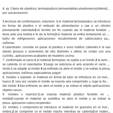
4.
ay 3 tipos de plasticos: termoplasticos,termoestables,elastomeros(obtenidos
por vulcanizacion)
5.
tecnicas de conformacion; extursion
:
1
.el material termoplastico se introduce
en forma de plastico x el embudo de alimentacion y cae a un cilindro
previamente calentado
2
.el tornillo sin fin cuando sta el material fundido lo
lleva asta una bokilla k le da la forma
3
.el material se enfria lentamente en un
baño de refrigeracion.
aplicaciones:
recubrimiento de cables,tubos para
cañerias
6.
calandrado:
consiste en pasar el plastico x unos rodillos calientes k le van
dando grosura o aciendolos de otro diametro x ultimo se cortan con una
cuchilla...
aplicaciones
:acabados de muebles cocina.
7.
conformado al vacio:
1
.el material termoplas se sujeta a un borde
2
.la lamina
se calienta cn el calentadoe
3
.luego se subciona el aire aciendo el vacio de
modo k se adapte al molde
4
.ya enfriado se abre el molde y se extrae la pieza;
aplicaciones:
bañeras salpicaderas yogurt
8.
moldeo x soplado:
el material en forma de tubo se introduce en un molde
hueco
2
. una vez cerado el molde se inyecta aire comprimido y coge la forma
del molde
3
.tras enfriarse se abre el molde y se extrae el objeto.
aplicaciones:
objetos uecos.
9.
moldeo x inyecion
:
1
.se inyecta material plastico fundido en un
molde
2
.cuando el material se solidifica se abre el molde y se extrae la
pieza..
aplicacion:
cubos,recipientes
10.
moldeo x compresion:
se introduce el material en granulos en el molde
embra.
2
.se comprime cn el molde macho mientras se calienta
3
.el material