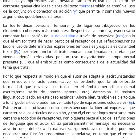
didáctico ycomprensible. Cabe destacar también el uso del conector de
contraste quevaticina ideas claras del texto “
pero
”.También es común el uso
de la conjunción o conector de adición “
y
” que permite ir sumando nuevos
argumentos quedefienden la tesis.
La fuerte deixis personal, temporal y de lugar contribuyeotro de los
elementos cohesivos más evidentes. Respecto a la primera, esnecesario
comentar la utilización del
pluralinclusivo
a través de posesivos (
nos
)con lo
que el emisor trata de hacer participe al receptor de sus reflexiones.Por su
lado, el uso de determinadas expresiones temporales y espaciales duranteel
texto (
Ej.
) permiten anclar el texto enunas coordenadas concretas que
vienen además reforzadas por un uso mayoritariodel tiempo verbal
presente (
Ej.
) que el emisorutiliza como consecuencia de la actualidad del
tema que trata.
Por lo que respecta al modo en que el autor se adapta a lascircunstancias
que envuelven el acto comunicativo, es evidente que la atmósferade
formalidad que envuelve los textos en el ámbito periodístico (canal
escrito,tema serio de interés general, etc.) determina el registro
lingüísticoutilizado, en este caso estándar. Ahora bien, también es cierto que
a lo largodel artículo podemos ver todo tipo de expresiones coloquiales (
Ej.
).
Este recurso es utilizado como consecuenciade la libertad expresiva que
caracteriza a los artículos de opinión, y con él,el emisor logra mostrarse más
cercano a todo tipo de receptores. Por lo querespecta al uso de las funciones
del lenguaje que el autor utiliza paratransmitir el mensaje, es necesario
advertir que, debido a la naturalezaargumentativa del texto, podemos
encontrar una función predominante, laapelativa, en tanto que el emisor