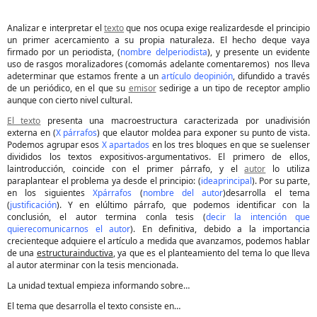
Analizar e interpretar el
texto
que nos ocupa exige realizardesde el principio
un primer acercamiento a su propia naturaleza. El hecho deque vaya
firmado por un periodista, (
nombre delperiodista
), y presente un evidente
uso de rasgos moralizadores (comomás adelante comentaremos)
nos lleva
adeterminar que estamos frente a un
artículo deopinión
, difundido a través
de un periódico, en el que su
emisor
sedirige a un tipo de receptor amplio
aunque con cierto nivel cultural.
El texto
presenta una macroestructura caracterizada por unadivisión
externa en (
X párrafos
) que elautor moldea para exponer su punto de vista.
Podemos agrupar esos
X apartados
en los tres bloques en que se suelenser
divididos los textos expositivos-argumentativos. El primero de ellos,
laintroducción, coincide con el primer párrafo, y el
autor
lo utiliza
paraplantear el problema ya desde el principio: (
ideaprincipal
). Por su parte,
en los siguientes
Xpárrafos
(
nombre del autor
)desarrolla el tema
(
justificación
). Y en elúltimo párrafo, que podemos identificar con la
conclusión, el autor termina conla tesis (
decir la intención que
quierecomunicarnos el autor
). En definitiva, debido a la importancia
crecienteque adquiere el artículo a medida que avanzamos, podemos hablar
de una
estructurainductiva
, ya que es el planteamiento del tema lo que lleva
al autor aterminar con la tesis mencionada.
La unidad textual empieza informando sobre…
El tema que desarrolla el texto consiste en…