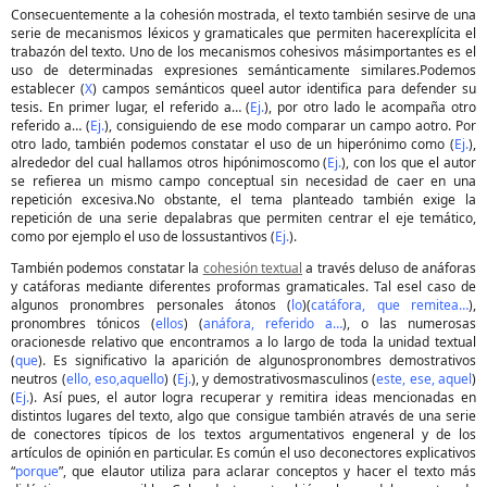
Consecuentemente a la cohesión mostrada, el texto también sesirve de una
serie de mecanismos léxicos y gramaticales que permiten hacerexplícita el
trabazón del texto. Uno de los mecanismos cohesivos másimportantes es el
uso de determinadas expresiones semánticamente similares.Podemos
establecer (
X
) campos semánticos queel autor identifica para defender su
tesis. En primer lugar, el referido a… (
Ej.
), por otro lado le acompaña otro
referido a… (
Ej.
), consiguiendo de ese modo comparar un campo aotro. Por
otro lado, también podemos constatar el uso de un hiperónimo como (
Ej.
),
alrededor del cual hallamos otros hipónimoscomo (
Ej.
), con los que el autor
se refierea un mismo campo conceptual sin necesidad de caer en una
repetición excesiva.No obstante, el tema planteado también exige la
repetición de una serie depalabras que permiten centrar el eje temático,
como por ejemplo el uso de lossustantivos (
Ej.
).
También podemos constatar la
cohesión textual
a través deluso de anáforas
y catáforas mediante diferentes proformas gramaticales. Tal esel caso de
algunos pronombres personales átonos (
lo
)
(
catáfora, que remitea…
),
pronombres tónicos (
ellos
) (
anáfora, referido a…
), o las numerosas
oracionesde relativo que encontramos a lo largo de toda la unidad textual
(
que
). Es significativo la aparición de algunospronombres demostrativos
neutros (
ello, eso,aquello
) (
Ej.
), y demostrativosmasculinos (
este, ese, aquel
)
(
Ej.
). Así pues, el autor logra recuperar y remitira ideas mencionadas en
distintos lugares del texto, algo que consigue también através de una serie
de conectores típicos de los textos argumentativos engeneral y de los
artículos de opinión en particular. Es común el uso deconectores explicativos
“
porque
”, que elautor utiliza para aclarar conceptos y hacer el texto más