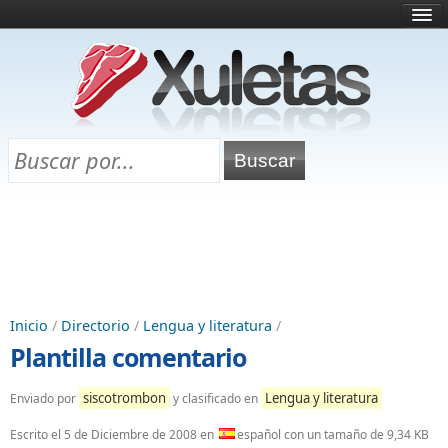
Inicio
¿Qué es esto?
Directorio
Selectividad
Chuletas para exámenes
Programa Chuletas
Inicio
/
Directorio
/
Lengua y literatura
/
Plantilla comentario
siscotrombon
Lengua y literatura
Enviado por
y clasificado en
Escrito el
5 de Diciembre de 2008
en
español con un tamaño de 9,34 KB