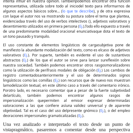
intenta influir en nuestra opinión. Tambiénpodemos encontrar otra función
representativa, utilizada sobre todo al iniciodel texto para informarnos de
algunos aspectos básicos sobre… (
lo que te describe
), y de otra expresiva
con laque el autor nos va mostrando su postura sobre el tema que plantea,
evidenciadaa través del uso de verbos intelectivos (), adjetivos valorativos y
desentimiento utilizados en primera persona (
Ej.
).Todo ello expuesto a través
de una predominante modalidad oracional enunciativaque dota el texto de
un tono pausado y tranquilo.
El uso constante de elementos lingüísticos de cargasubjetiva pone de
manifiesto la abundante modalización del texto, como es elcaso de adjetivos
valorativos (
Ej.
). Por suparte, también es evidente el uso de sustantivos
abstractos (
Ej.
) de los que el autor se sirve para lanzar sureflexión sobre
nuestra sociedad. También podemos encontrar otros rasgosmoralizadores
como la utilización de perífrasis modales de obligación (
Ej.
) Los cambios de
registro comentadosanteriormente y el uso de determinados signos
lingüísticos como las comillas (
Ej.
) son recursos que de nuevo nos muestran
lamodelización textual, en este último caso a través del comentario irónico.
Porotro lado, es necesario comentar que a pesar de la fuerte subjetividad
delartículo, también podemos encontrar algunos rasgos de
impersonalización quepermiten al emisor expresar determinadas
valoraciones a las que confiere asíuna validez universal y de aparente
objetividad. Tal es el caso del uso delpresente gnómico (
Ej.
), o del empleo
deoraciones impersonales gramaticalizadas (
Ej.
).
Una vez analizado e interpretado el texto desde un punto de
vistapragmático, pasaremos a comentar desde una perspectiva