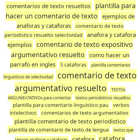
plantilla para
comentarios de texto resueltos
hacer un comentario de texto
ejemplos de
anaforas y cataforas
comentario de texto
anafora y catafora
periodistico resuelto selectividad
comentario de texto expositivo
ejemplos
argumentativo resuelto
como hacer un
parrafo en ingles
5 cataforas
plantilla comentarios
comentario de texto
linguisticos de selectividad
argumentativo resuelto
TEXTOs
ARGUMEnTATIVOs para comentar
textos periodisticos resueltos
plantilla para comentario linguistico pau
verbos
intelectivos
comentarios de texto argumentativo
plantilla comentario de texto periodistico
plantilla de comentario de texto de lengua
textos que
catafora
catafora
tengan anaforas y cataforas