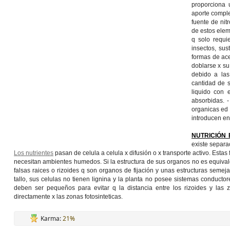
proporciona 
aporte compl
fuente de nit
de estos eleme
q solo requ
insectos, su
formas de ace
doblarse x su
debido a las
cantidad de 
liquido con 
absorbidas. 
organicas ed 
introducen en
NUTRICIÓN 
existe separa
Los nutrientes
pasan de celula a celula x difusión o x transporte activo. Estas
necesitan ambientes humedos. Si la estructura de sus organos no es equivale
falsas raices o rizoides q son organos de fijación y unas estructuras semeja
tallo, sus celulas no tienen lignina y la planta no posee sistemas conducto
deben ser pequeños para evitar q la distancia entre los rizoides y las 
directamente x las zonas fotosinteticas.
Karma:
21%