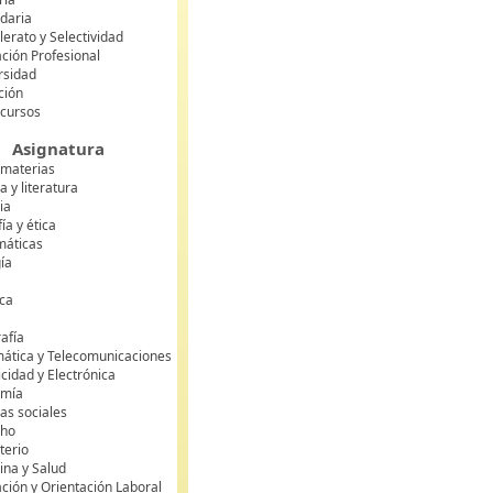
daria
lerato y Selectividad
ción Profesional
rsidad
ción
 cursos
Asignatura
 materias
 y literatura
ia
fía y ética
áticas
gía
ca
s
afía
mática y Telecomunicaciones
icidad y Electrónica
omía
as sociales
cho
terio
ina y Salud
ción y Orientación Laboral