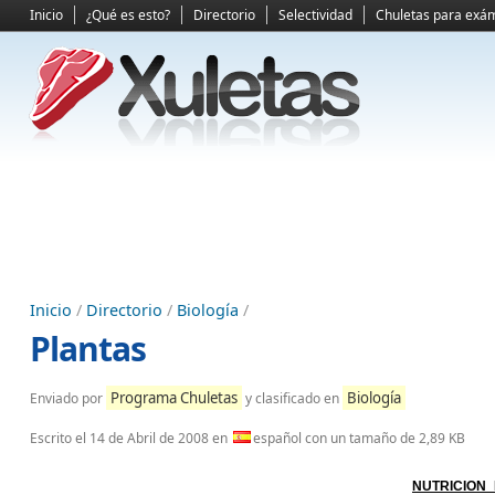
Inicio
¿Qué es esto?
Directorio
Selectividad
Chuletas para exá
Inicio
/
Directorio
/
Biología
/
Plantas
Programa Chuletas
Biología
Enviado por
y clasificado en
Escrito el
14 de Abril de 2008
en
español con un tamaño de 2,89 KB
NUTRICION