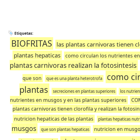
Etiquetas:
BIOFRITAS
las plantas carnivoras tienen cl
plantas hepaticas
como circulan los nutrientes en
plantas carnivoras realizan la fotosintesis
como cir
que son
que es una planta heterotrofa
plantas
secreciones en plantas superiores
los nutrie
nutrientes en musgos y en las plantas superiores
CO
plantas carnivoras tienen clorofila y realizan la fotosin
nutricion hepaticas de las plantas
plantas hepaticas nutr
musgos
nutricion en musg
que son plantas hepaticas