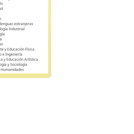
és
ol
o
 lenguas extranjeras
ogía Industrial
gía
a
ón
te y Educación Física
o e Ingeniería
ca y Educación Artística
ogía y Sociología
y Humanidades