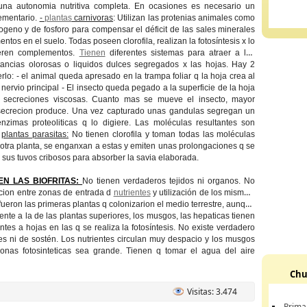
una autonomia nutritiva completa. En ocasiones es necesario un
ementario.
-
plantas
carnivoras
: Utilizan las protenias animales como
rogeno y de fosforo para compensar el déficit de las sales minerales
ntos en el suelo. Todas poseen clorofila, realizan la fotosíntesis x lo
ieren complementos.
Tienen
diferentes sistemas para atraer a los
stancias olorosas o liquidos dulces segregados x las hojas. Hay 2
rlo: - el animal queda apresado en la trampa foliar q la hoja crea al
 nervio principal - El insecto queda pegado a la superficie de la hoja
 secreciones viscosas. Cuanto mas se mueve el insecto, mayor
secrecion produce. Una vez capturado unas gandulas segregan un
enzimas proteoliticas q lo digiere. Las moléculas resultantes son
-
plantas parasitas:
No tienen clorofila y toman todas las moléculas
otra planta, se enganxan a estas y emiten unas prolongaciones q se
 sus tuvos cribosos para absorber la savia elaborada.
EN LAS BIOFRITAS:
No tienen verdaderos tejidos ni organos. No
cion entre zonas de entrada d
nutrientes
y utilización de los mismos.
 fueron las primeras plantas q colonizarion el medio terrestre, aunque
nte a la de las plantas superiores, los musgos, las hepaticas tienen
ntes a hojas en las q se realiza la fotosíntesis. No existe verdadero
res ni de sostén. Los nutrientes circulan muy despacio y los musgos
zonas fotosinteticas sea grande. Tienen q tomar el agua del aire
Chu
Visitas: 3.474
Prima