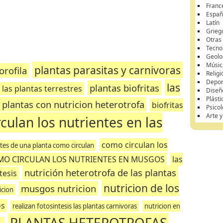
Franc
Españ
Latín
Grieg
Otras
Tecnol
Geolo
Músic
plantas parasitas y carnivoras
orofila
Religi
Depor
las
plantas biofritas
 las plantas terrestres
Diseñ
Plásti
plantas con nutricion heterotrofa
biofritas
Psicol
Arte 
culan los nutrientes en las
como circulan los
ntes de una planta como circulan
MO CIRCULAN LOS NUTRIENTES EN MUSGOS
las
nutrición heterotrofa de las plantas
tesis
nutricion de los
musgos nutricion
icion
os
realizan fotosintesis las plantas carnivoras
nutricion en