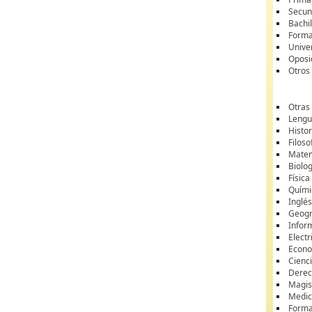
Secun
Bachil
Forma
Unive
Oposi
Otros
Otras
Lengua
Histor
Filoso
Matem
Biolo
Física
Quími
Inglé
Geogr
Infor
Electr
Econ
Cienci
Dere
Magis
Medic
Forma