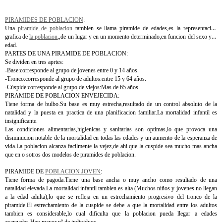
PIRAMIDES DE POBLACION
:
Una
piramide de poblacion
tambien se llama piramide de edades,es la representacion
grafica de
la poblacion
,,de un lugar y en un momento determinado,en funcion del sexo y la
edad.
PARTES DE UNA PIRAMIDE DE POBLACION:
Se dividen en tres aprtes:
-Base:corresponde al grupo de jovenes entre 0 y 14 años.
-Tronco:corresponde al grupo de adultos:entre 15 y 64 años.
-Cúspide:corresponde al grupo de viejos:Mas de 65 años.
PIRAMIDE DE POBLACION ENVEJECIDA:
Tiene forma de bulbo.Su base es muy estrecha,resultado de un control absoluto de la
natalidad y la puesta en practica de una planificacion familiar.La mortalidad infantil es
insignificante.
Las condiciones alimentarias,higienicas y sanitarias son optimas,lo que provoca una
disminucion notable de la mortalidad en todas las edades y un aumento de la esperanza de
vida.La poblacion alcanza facilmente la vejez,de ahi que la cuspide sea mucho mas ancha
que en o sotros dos modelos de piramides de poblacion.
PIRAMIDE DE
POBLACION JOVEN
:
Tiene forma de pagoda.Tiene una base ancha o muy ancho como resultado de una
natalidad elevada.La mortalidad infantil tambien es alta (Muchos niños y jovenes no llegan
a la edad adulta),lo que se refleja en un estrechamiento progresivo del tronco de la
piramide.El estrechamiento de la cuspide se debe a que la mortalidad entre los adultos
tambien es considerable,lo cual dificulta que la poblacion pueda llegar a edades