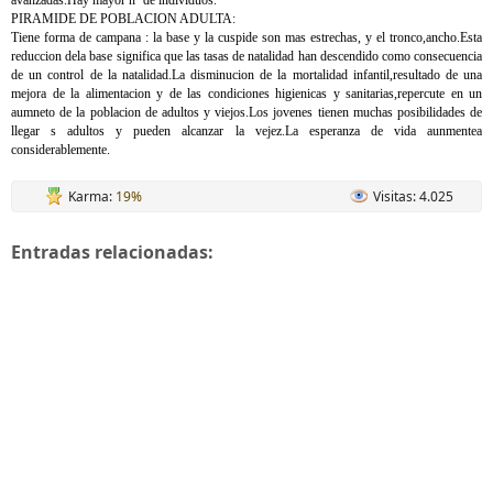
avanzadas.Hay mayor nº de individuos.
PIRAMIDE DE POBLACION ADULTA:
Tiene forma de campana : la base y la cuspide son mas estrechas, y el tronco,ancho.Esta
reduccion dela base significa que las tasas de natalidad han descendido como consecuencia
de un control de la natalidad.La disminucion de la mortalidad infantil,resultado de una
mejora de la alimentacion y de las condiciones higienicas y sanitarias,repercute en un
aumneto de la poblacion de adultos y viejos.Los jovenes tienen muchas posibilidades de
llegar s adultos y pueden alcanzar la vejez.La esperanza de vida aunmentea
considerablemente.
Karma:
19%
Visitas: 4.025
Entradas relacionadas: