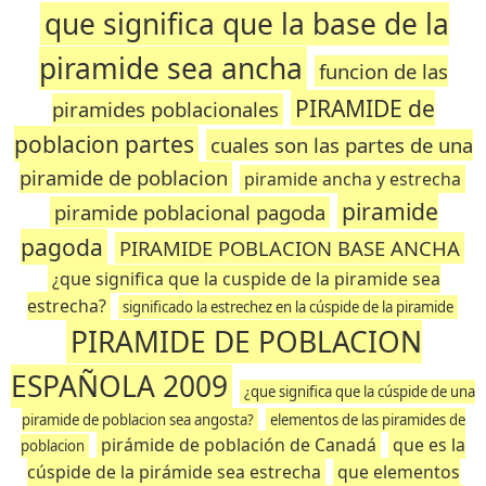
que significa que la base de la
piramide sea ancha
funcion de las
PIRAMIDE de
piramides poblacionales
poblacion partes
cuales son las partes de una
piramide de poblacion
piramide ancha y estrecha
piramide
piramide poblacional pagoda
pagoda
PIRAMIDE POBLACION BASE ANCHA
¿que significa que la cuspide de la piramide sea
estrecha?
significado la estrechez en la cúspide de la piramide
PIRAMIDE DE POBLACION
ESPAÑOLA 2009
¿que significa que la cúspide de una
piramide de poblacion sea angosta?
elementos de las piramides de
pirámide de población de Canadá
que es la
poblacion
cúspide de la pirámide sea estrecha
que elementos