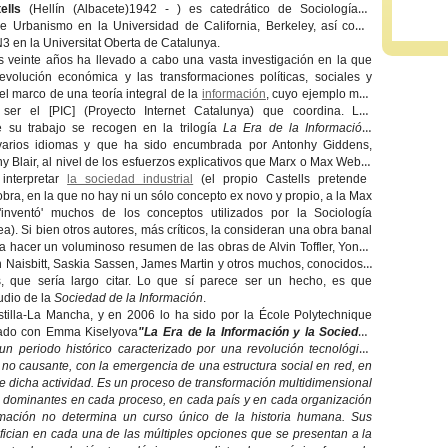
ells
(
Hellín (Albacete)1942
- ) es catedrático de
Sociología
y
 de
Urbanismo
en la Universidad de
California
, Berkeley, así como
N3
en la
Universitat Oberta de Catalunya
.
s veinte años ha llevado a cabo una vasta investigación en la que
 evolución económica y las transformaciones políticas, sociales y
 el marco de una teoría integral de la
información
, cuyo ejemplo más
e ser el
[PIC
] (Proyecto Internet Catalunya) que coordina. Los
e su trabajo se recogen en la trilogía
La Era de la Información
,
 varios idiomas y que ha sido encumbrada por Antonhy
Giddens
,
ny
Blair
, al nivel de los esfuerzos explicativos que
Marx
o
Max Weber
 interpretar
la sociedad industrial
(el propio Castells pretende
bra, en la que no hay ni un sólo concepto ex novo y propio, a la Max
inventó' muchos de los conceptos utilizados por la Sociología
). Si bien otros autores, más críticos, la consideran una obra banal
a a hacer un voluminoso resumen de las obras de
Alvin Toffler
,
Yoneji
 Naisbitt
,
Saskia Sassen
,
James Martin
y otros muchos, conocidos y
, que sería largo citar. Lo que sí parece ser un hecho, es que
udio de la
Sociedad de la Información
.
tilla-La Mancha, y en 2006 lo ha sido por la École Polytechnique
sado con
Emma Kiselyova
"La Era de la Información y la Sociedad
un periodo histórico caracterizado por una revolución tecnológica
 no causante, con la emergencia de una estructura social en red, en
de dicha actividad. Es un proceso de transformación multidimensional
ses dominantes en cada proceso, en cada país y en cada organización
ormación no determina un curso único de la historia humana. Sus
ician en cada una de las múltiples opciones que se presentan a la