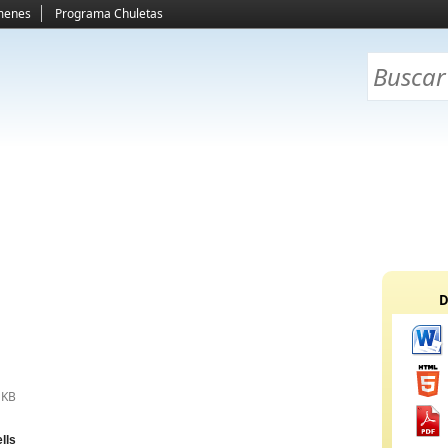
menes
Programa Chuletas
D
 KB
lls