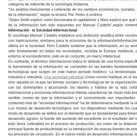
categoría de referente de la sociología moderna.
“Un análisis monumental y coherente de los cambios económicos, sociales, 
de la información”, según la lectura
The Times (Londres)
“Adam Smith explicó como funcionaba el capitalismo y Marx explicó por qué 
de la información han sido expuestas por Manuel Castells”,según comen
Información - la Sociedad Informacional
El sociólogo Manuel Castells establece una distinción analítica entre nocion
con implicaciones similares para la economía de la información/informacion
última en la sociedad. Pero Castells sostiene que la información, en su se
sido fundamental en todas las sociedades, incluída la Europa medieval, 
entorno al escolasticismo, esto es en conjunto, un marco intelectual.
En contraste, el término informacional indica el atributo de una forma espec
la transmisión de la información se convierten en las fuentes fundamental
tecnológicas que surgen en este nuevo período histórico. La terminología d
industria e industrial.
Una sociedad industrial
(como noción habitual en la tra
sino aquella en la que las formas sociales y tecnológicas de la organizació
con las dominantes y alcanzando los objetos y hábitos de la vida cotid
informacional y economía informacional intenta caracterizar de modo más pre
sentido común de que la información y el conocimiento son importantes 
contenido real de “sociedad informacional” ha de determinarse mediante la ob
Los modos de desarrollo tecnológico son los dispositivos mediante los cua
modo de desarrollo se define por el elemento que es fundamental para foment
desarrollo agrario, la fuente del aumento del excedente es el resultado del
todo tierra cultivable) en el proceso de producción, así como de la dotació
principal fuente de productividad es la introducción de nuevas fuentes de en
los procesos de circulación. En el nuevo modo de desarrollo informacional, la