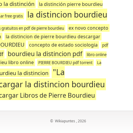
o la distinción
la distinción pierre bourdieu
la distincion bourdieu
ar free gratis
ex novo concepto
s gratuitos en pdf de pierre bourdieu
n
la distincion de pierre bourdieu descargar
 BOURDIEU
concepto de estado sociologia
pdf
bourdieu la distincion pdf
df
libro online
ieu libro online
PIERRE BOURDIEU pdf torrent
La
"La
urdieu la distincion
cargar la distincion bourdieu
cargar Libros de Pierre Bourdieu
©
Wikiapuntes
, 2026