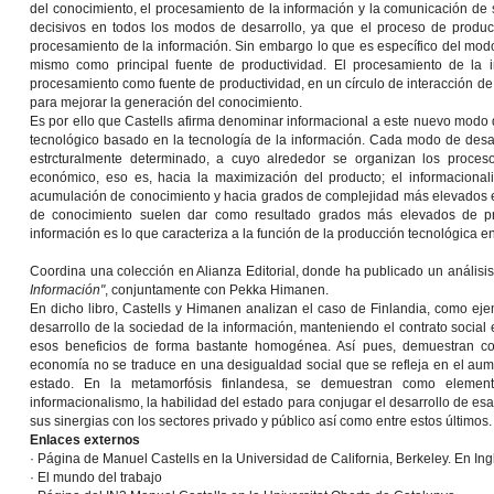
del conocimiento, el procesamiento de la información y la comunicación de 
decisivos en todos los modos de desarrollo, ya que el proceso de produc
procesamiento de la información. Sin embargo lo que es específico del modo
mismo como principal fuente de productividad. El procesamiento de la i
procesamiento como fuente de productividad, en un círculo de interacción de 
para mejorar la generación del conocimiento.
Es por ello que Castells afirma denominar informacional a este nuevo modo 
tecnológico basado en la tecnología de la información. Cada modo de desar
estrcturalmente determinado, a cuyo alrededor se organizan los procesos
económico, eso es, hacia la maximización del producto; el informacionali
acumulación de conocimiento y hacia grados de complejidad más elevados e
de conocimiento suelen dar como resultado grados más elevados de p
información es lo que caracteriza a la función de la producción tecnológica e
Coordina una colección en Alianza Editorial, donde ha publicado un análisi
Información"
, conjuntamente con
Pekka Himanen
.
En dicho libro, Castells y Himanen analizan el caso de Finlandia, como ej
desarrollo de la sociedad de la información, manteniendo el contrato social
esos beneficios de forma bastante homogénea. Así pues, demuestran co
economía no se traduce en una desigualdad social que se refleja en el aum
estado. En la metamorfósis finlandesa, se demuestran como elemento
informacionalismo, la habilidad del estado para conjugar el desarrollo de es
sus sinergias con los sectores privado y público así como entre estos últimos.
Enlaces externos
·
Página de Manuel Castells en la Universidad de California, Berkeley. En Ing
·
El mundo del trabajo