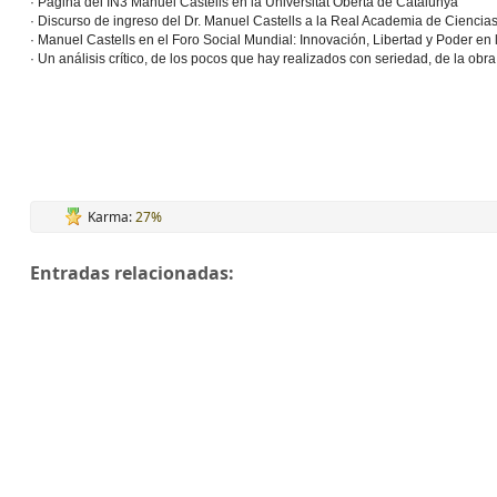
·
Página del IN3 Manuel Castells en la Universitat Oberta de Catalunya
·
Discurso de ingreso del Dr. Manuel Castells a la Real Academia de Ciencia
·
Manuel Castells en el Foro Social Mundial: Innovación, Libertad y Poder en l
·
Un análisis crítico, de los pocos que hay realizados con seriedad, de la obra
Karma:
27%
Entradas relacionadas: