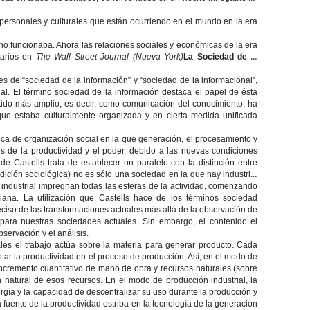
personales y culturales que están ocurriendo en el mundo en la era
no funcionaba. Ahora las relaciones sociales y económicas de la era
tarios en
The Wall Street Journal (Nueva York)
La Sociedad de la
es de “sociedad de la información” y “sociedad de la informacional”,
al. El término sociedad de la información destaca el papel de ésta
ntido más amplio, es decir, como comunicación del conocimiento, ha
que estaba culturalmente organizada y en cierta medida unificada
ífica de organización social en la que generación, el procesamiento y
es de la productividad y el poder, debido a las nuevas condiciones
e Castells trata de establecer un paralelo con la distinción entre
dición sociológica) no es sólo una sociedad en la que hay industria,
n industrial impregnan todas las esferas de la actividad, comenzando
iana. La utilización que Castells hace de los términos sociedad
ciso de las transformaciones actuales más allá de la observación de
para nuestras sociedades actuales. Sin embargo, el contenido el
servación y el análisis.
les el trabajo actúa sobre la materia para generar producto. Cada
ar la productividad en el proceso de producción. Así, en el modo de
 incremento cuantitativo de mano de obra y recursos naturales (sobre
n natural de esos recursos. En el modo de producción industrial, la
ergía y la capacidad de descentralizar su uso durante la producción y
 fuente de la productividad estriba en la tecnología de la generación