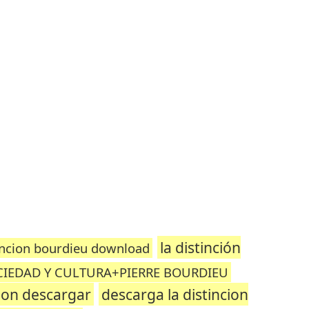
la distinción
tincion bourdieu download
CIEDAD Y CULTURA+PIERRE BOURDIEU
cion descargar
descarga la distincion