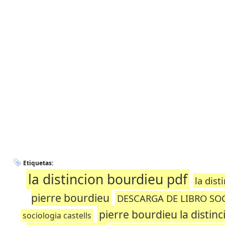
Etiquetas:
la distincion bourdieu pdf
la dis
pierre bourdieu
DESCARGA DE LIBRO SO
pierre bourdieu la distin
sociologia castells