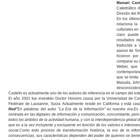
Manuel Cast
Catedrático
Director del
I
En los último
relaciona la
culturales en
claro pued
resultados d
traducida a
asesor de To
hicieron por
comparar su o
Weber, que '
contemporánea
que se limit
Masuda
,
John
desconocidos
Castells es actualmente uno de los autores de referencia en el campo del est
El año 2001 fue investido Doctor Honoris causa por la Universidad de Cas
Fédérale de Lausanne, Suiza. Actualmente reside en California y está ca
Red"
En palabras del autor
"La Era de la Información" es nuestra era.
Es 
centrada en las digitales de información y comunicación, concomitante, pero
todos los ámbitos de la actividad humana, y con la interdependencia global 
que es a la vez incluyente y excluyente en función de los valores e intere
social.Como todo proceso de transformación histórica, la era de la inf
consecuencias, sus características dependen del poder de quienes se benef