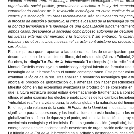
voluntad humana. Pero la ideología tecnocrática futurológica trata de pre
organización social posible, generalmente asociada a la ley del mercado
extraordinario carácter de la revolución tecnológica en curso conllevaría 
ciencia y la tecnología, utilizadas racionalmente, irán solucionando los pr
el proceso de difusión y desarrollo, la critica a los usos de la tecnología se id
la bondad tecnológica y la ideología de una globalización fundamentalmente
ambos casos, desaparece la sociedad como proceso autónomo de decisión en
las fuerzas externas del mercado y la tecnología.
Y sin embargo, la observ
trabajos y de otros muchos, muestran el carácter contradictorio del proceso d
sus efectos.
El autor parece querer apuntar a las potencialidades de emancipación q
desarrolla en uno de sus recientes libros, del mismo título (Alianza Editorial, 
Su obra, la trilogía
"La Era de la Información"
La sinopsis (de la edición d
Manuel Castells constituye un ambicioso y original intento de formular una 
tecnología de la información en el mundo contemporáneo. Este primer volume
examinar la lógica de la red. Tras analizar la revolución tecnológica que es
aborda el proceso de globalización que amenaza con hacer prescindibles 
Muestra cómo en las economías avanzadas la producción se concentra en un
que la futura estructura social estará extremadamente fragmentada a consecue
último, el autor examina los efectos e implicaciones de los cambios tecnológ
"virtualidad real" en la vida urbana, la política global y la naturaleza del tiemp
En el segundo volumen de la serie -
El Poder de la Identidad
- muestra la imp
significado para las personas, y las implicaciones de este hecho para los m
globalización sin freno de riqueza y el poder, así como la formación de proye
movimiento ecologista y el feminista. En la segunda edición (ampliada), h
emerge como una de las formas más novedosas de organización activista glo
La trilogía de
la Era de la Información
ha suscitado y despertado muchas críti