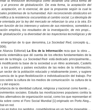
sentar la revolución tecnológica como dictando una única forma de
 y al proceso de globalización. De esta forma, la aceptación del
la aceptación, en lo esencial, de que la propuesta según la cual la
incipales problemas de la humanidad. Aún reconociendo obstáculos en
entifica a la resistencia oscurantista al cambio social. La ideología de
 orientada por la ley del mercado se refuerzan la una a la otra. En
 función de los intereses y valores de sus miembros, sometidos a
ación empírica, los resultados de la investigación, de mis propios
e globalización y la diversidad de las trayectorias tecnológicas y de
ue emergerían de lo que denomina,
La Sociedad Red
, concepto que
2006).
e Alianza Editorial)
La Era de la Información
reza que la obra de
teoría sistemática que dé cuenta de los efectos fundamentales de la
n de la trilogía -
La Sociedad Red
- está dedicado principalmente a
tá modificando la base de la sociedad a un ritmo acelerado, Castells
a los pueblos y países excluidos de las redes de la información,
 sector de la población educado y relativamente joven, y sugiere
ncia de la gran flexibilización e individualización del trabajo. Por
icos sobre la cultura de los medios de comunicación -la cultura de la
o y del espacio.
ortancia de la identidad cultural, religiosa y nacional como fuente de
ovimientos sociales. Estudia las movilizaciones populares contra la
ctos alternativos de organización social, como los que representan el
abla sobre como el Foro Social Mundial
[1]
originado en Porto Alegre
bal en red.
cas en todos los sentidos, convirtiéndose en un hecho innegable su