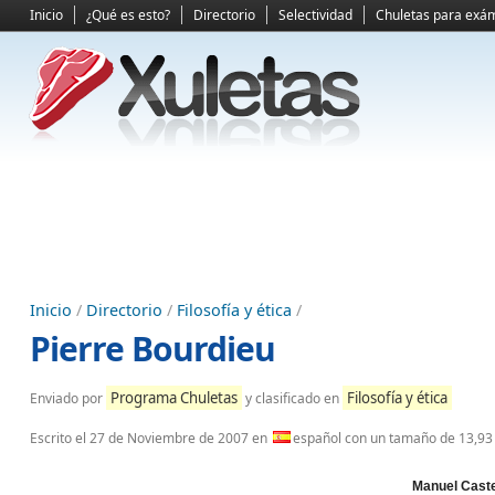
Inicio
¿Qué es esto?
Directorio
Selectividad
Chuletas para exá
Inicio
/
Directorio
/
Filosofía y ética
/
Pierre Bourdieu
Programa Chuletas
Filosofía y ética
Enviado por
y clasificado en
Escrito el
27 de Noviembre de 2007
en
español con un tamaño de 13,93
Manuel Caste