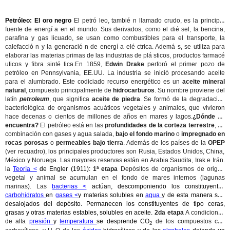
Petróleo: El oro negro
El petró leo, tambié n llamado crudo, es la principal
fuente de energí a en el mundo. Sus derivados, como el dié sel, la bencina,
parafina y gas licuado, se usan como combustibles para el transporte, la
calefacció n y la generació n de energí a elé ctrica. Ademá s, se utiliza para
elaborar las materias primas de las industrias de plá sticos, productos farmacé
uticos y fibra sinté tica.
En 1859,
Edwin Drake
perforó el primer pozo de
petróleo en Pennsylvania, EE.UU. La industria se inició procesando aceite
para el alumbrado. Este codiciado recurso energético es un
aceite mineral
natural
, compuesto principalmente de
hidrocarburos
. Su nombre proviene del
latín
petroleum
, que significa
aceite de piedra
. Se formó de la degradación
bacteriológica de organismos acuáticos vegetales y animales, que vivieron
hace decenas o cientos de millones de años en mares y lagos.
¿Dónde se
encuentra?
El petróleo está en las
profundidades de la corteza terrestre
, en
combinación con gases y agua salada,
bajo el fondo marino
o
impregnado en
rocas porosas
o
permeables bajo tierra
. Además de los países de la
OPEP
(ver recuadro), los principales productores son Rusia, Estados Unidos, China,
México y Noruega. Las mayores reservas están en Arabia Saudita, Irak e Irán.
la
Teoría <
de Engler (1911):
1ª etapa
Depósitos de organismos de origen
vegetal y animal se acumulan en el fondo de mares internos (lagunas
marinas). Las
bacterias <
actúan, descomponiendo los constituyentes
carbohidratos
en
gases <
y materias solubles en
agua
y de esta manera son
desalojados del depósito. Permanecen los constituyentes de tipo ceras,
grasas y otras materias estables, solubles en aceite.
2da etapa
A condiciones
de alta
presión
y
temperatura
se desprende CO
de los compuestos con
2