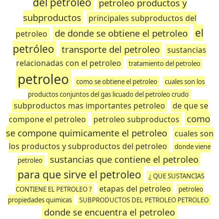
del petroleo
petroleo productos y
subproductos
principales subproductos del
el
de donde se obtiene el petroleo
petroleo
petróleo
transporte del petroleo
sustancias
relacionadas con el petroleo
tratamiento del petroleo
petroleo
como se obtiene el petroleo
cuales son los
productos conjuntos del gas licuado del petroleo crudo
subproductos mas importantes petroleo
de que se
como
compone el petroleo
petroleo subproductos
se compone quimicamente el petroleo
cuales son
los productos y subproductos del petroleo
donde viene
sustancias que contiene el petroleo
petroleo
para que sirve el petroleo
¿ QUE SUSTANCIAS
etapas del petroleo
CONTIENE EL PETROLEO ?
petroleo
propiedades quimicas
SUBPRODUCTOS DEL PETROLEO PETROLEO
donde se encuentra el petroleo