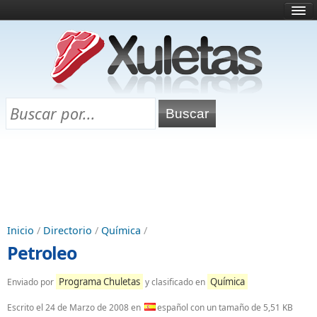
Inicio
¿Qué es esto?
Directorio
Selectividad
Chuletas para exámenes
Programa Chuletas
Inicio
/
Directorio
/
Química
/
Petroleo
Programa Chuletas
Química
Enviado por
y clasificado en
Escrito el
24 de Marzo de 2008
en
español con un tamaño de 5,51 KB