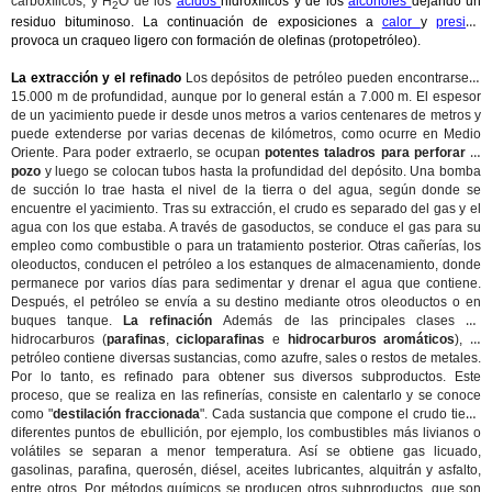
carboxílicos, y H
O de los
ácidos
hidroxílicos y de los
alcoholes
dejando un
2
residuo bituminoso. La continuación de exposiciones a
calor
y
presión
provoca un craqueo ligero con formación de olefinas (protopetróleo).
La extracción y el refinado
Los depósitos de petróleo pueden encontrarse a
15.000 m de profundidad, aunque por lo general están a 7.000 m. El espesor
de un yacimiento puede ir desde unos metros a varios centenares de metros y
puede extenderse por varias decenas de kilómetros, como ocurre en Medio
Oriente. Para poder extraerlo, se ocupan
potentes taladros para perforar el
pozo
y luego se colocan tubos hasta la profundidad del depósito. Una bomba
de succión lo trae hasta el nivel de la tierra o del agua, según donde se
encuentre el yacimiento. Tras su extracción, el crudo es separado del gas y el
agua con los que estaba. A través de gasoductos, se conduce el gas para su
empleo como combustible o para un tratamiento posterior. Otras cañerías, los
oleoductos, conducen el petróleo a los estanques de almacenamiento, donde
permanece por varios días para sedimentar y drenar el agua que contiene.
Después, el petróleo se envía a su destino mediante otros oleoductos o en
buques tanque.
La refinación
Además de las principales clases de
hidrocarburos (
parafinas
,
cicloparafinas
e
hidrocarburos aromáticos
), el
petróleo contiene diversas sustancias, como azufre, sales o restos de metales.
Por lo tanto, es refinado para obtener sus diversos subproductos. Este
proceso, que se realiza en las refinerías, consiste en calentarlo y se conoce
como "
destilación fraccionada
". Cada sustancia que compone el crudo tiene
diferentes puntos de ebullición, por ejemplo, los combustibles más livianos o
volátiles se separan a menor temperatura. Así se obtiene gas licuado,
gasolinas, parafina, querosén, diésel, aceites lubricantes, alquitrán y asfalto,
entre otros. Por métodos químicos se producen otros subproductos, que son