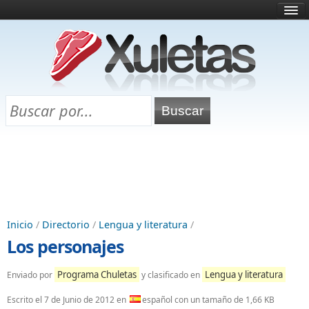
Inicio
¿Qué es esto?
Directorio
Selectividad
Chuletas para exámenes
Programa Chuletas
Inicio
/
Directorio
/
Lengua y literatura
/
Los personajes
Programa Chuletas
Lengua y literatura
Enviado por
y clasificado en
Escrito el
7 de Junio de 2012
en
español con un tamaño de 1,66 KB