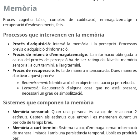
Memòria
Procés cognitiu bàsic, complex de codificació, emmagatzematge i
recuperació d'esdeveniments, fets.
Processos que intervenen en la memòria
Procés d'adquisició:
Intervé la memòria i la percepció. Processos
previs o adquisició d'informació.
Procés de retenció d'emmagatzematge:
La informació obtinguda a
causa del procés de percepció ha de ser retinguda. Nivells: memòria
sensorial, a curt termini, a llarg termini.
Procés de recuperació:
Es fa de manera intencionada. Dues maneres
d'activar aquest procés:
Reconeixement:
Identificació d'un objecte o situació ja percebuda.
L'evocació:
Recuperació d'alguna cosa que no està present,
necessari un grau de simbolització.
Sistemes que componen la memòria
Memòria sensorial:
Quan una persona és capaç de relacionar 2
estímuls. Capten els estímuls que entren i es mantenen durant un
període de temps breu.
Memòria a curt termini:
Sistema capaç d'emmagatzemar informació
de manera limitada i amb una persistència temporal. L'oblit es produirà
per: