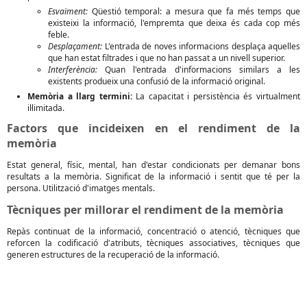
Esvaïment:
Qüestió temporal: a mesura que fa més temps que
existeixi la informació, l'empremta que deixa és cada cop més
feble.
Desplaçament:
L'entrada de noves informacions desplaça aquelles
que han estat filtrades i que no han passat a un nivell superior.
Interferència:
Quan l'entrada d'informacions similars a les
existents produeix una confusió de la informació original.
Memòria a llarg termini:
La capacitat i persistència és virtualment
il·limitada.
Factors que incideixen en el rendiment de la
memòria
Estat general, físic, mental, han d'estar condicionats per demanar bons
resultats a la memòria. Significat de la informació i sentit que té per la
persona. Utilització d'imatges mentals.
Tècniques per millorar el rendiment de la memòria
Repàs continuat de la informació, concentració o atenció, tècniques que
reforcen la codificació d'atributs, tècniques associatives, tècniques que
generen estructures de la recuperació de la informació.