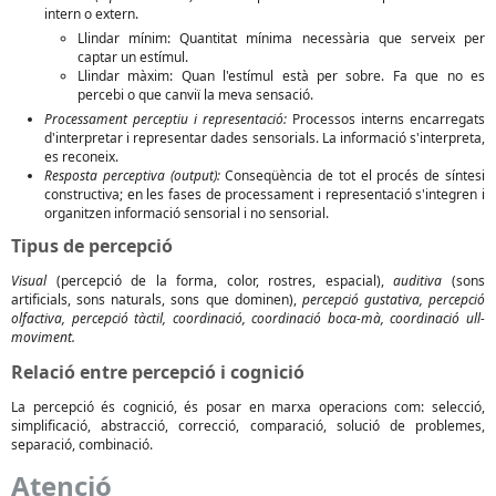
intern o extern.
Llindar mínim: Quantitat mínima necessària que serveix per
captar un estímul.
Llindar màxim: Quan l'estímul està per sobre. Fa que no es
percebi o que canviï la meva sensació.
Processament perceptiu i representació:
Processos interns encarregats
d'interpretar i representar dades sensorials. La informació s'interpreta,
es reconeix.
Resposta perceptiva (output):
Conseqüència de tot el procés de síntesi
constructiva; en les fases de processament i representació s'integren i
organitzen informació sensorial i no sensorial.
Tipus de percepció
Visual
(percepció de la forma, color, rostres, espacial),
auditiva
(sons
artificials, sons naturals, sons que dominen),
percepció gustativa, percepció
olfactiva, percepció tàctil, coordinació, coordinació boca-mà, coordinació ull-
moviment.
Relació entre percepció i cognició
La percepció és cognició, és posar en marxa operacions com: selecció,
simplificació, abstracció, correcció, comparació, solució de problemes,
separació, combinació.
Atenció