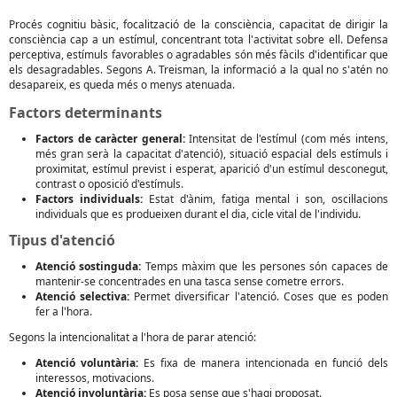
Procés cognitiu bàsic, focalització de la consciència, capacitat de dirigir la
consciència cap a un estímul, concentrant tota l'activitat sobre ell. Defensa
perceptiva, estímuls favorables o agradables són més fàcils d'identificar que
els desagradables. Segons A. Treisman, la informació a la qual no s'atén no
desapareix, es queda més o menys atenuada.
Factors determinants
Factors de caràcter general:
Intensitat de l'estímul (com més intens,
més gran serà la capacitat d'atenció), situació espacial dels estímuls i
proximitat, estímul previst i esperat, aparició d'un estímul desconegut,
contrast o oposició d'estímuls.
Factors individuals:
Estat d'ànim, fatiga mental i son, oscil·lacions
individuals que es produeixen durant el dia, cicle vital de l'individu.
Tipus d'atenció
Atenció sostinguda:
Temps màxim que les persones són capaces de
mantenir-se concentrades en una tasca sense cometre errors.
Atenció selectiva:
Permet diversificar l'atenció. Coses que es poden
fer a l'hora.
Segons la intencionalitat a l'hora de parar atenció:
Atenció voluntària:
Es fixa de manera intencionada en funció dels
interessos, motivacions.
Atenció involuntària:
Es posa sense que s'hagi proposat.