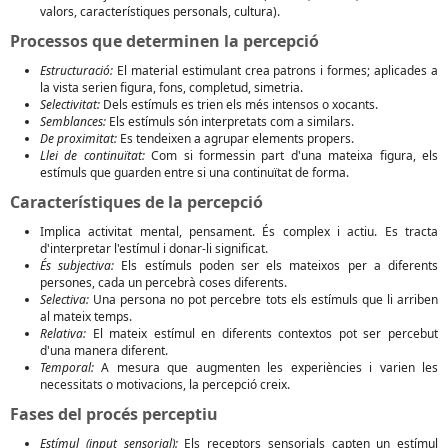
valors, característiques personals, cultura).
Processos que determinen la percepció
Estructuració:
El material estimulant crea patrons i formes; aplicades a
la vista serien figura, fons, completud, simetria.
Selectivitat:
Dels estímuls es trien els més intensos o xocants.
Semblances:
Els estímuls són interpretats com a similars.
De proximitat:
Es tendeixen a agrupar elements propers.
Llei de continuïtat:
Com si formessin part d'una mateixa figura, els
estímuls que guarden entre si una continuïtat de forma.
Característiques de la percepció
Implica activitat mental, pensament. És complex i actiu. Es tracta
d'interpretar l'estímul i donar-li significat.
És subjectiva:
Els estímuls poden ser els mateixos per a diferents
persones, cada un percebrà coses diferents.
Selectiva:
Una persona no pot percebre tots els estímuls que li arriben
al mateix temps.
Relativa:
El mateix estímul en diferents contextos pot ser percebut
d'una manera diferent.
Temporal:
A mesura que augmenten les experiències i varien les
necessitats o motivacions, la percepció creix.
Fases del procés perceptiu
Estímul (input sensorial):
Els receptors sensorials capten un estímul