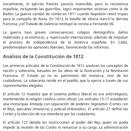
Inicialmente, el ejército francés parecía invencible, pero la resistencia
española, incluyendo las guerrillas, logró importantes victorias como la de
Bailén. La guerra cambió de rumbo en 1811 cuando Napoleón retiró tropas
para la campaña de Rusia. En 1813, la batalla de Vitoria marcó la derrota
francesa, y el Tratado de Valencia restituyó la corona a Fernando VII.
La guerra tuvo graves consecuencias: colapso demográfico, daños
materiales y económicos, y repercusión internacional, además de impulsar
el proceso de independencia de la América española. En Cádiz,
predominaban las opiniones liberales, favoreciendo las reformas.
Análisis de la Constitución de 1812
Los primeros artículos de la Constitución de 1812 analizan los conceptos de
nación y soberanía, basados en las ideas de la Ilustración y la Revolución
Francesa. El Estado ya no es patrimonio del monarca, sino de los
ciudadanos. La soberanía reside en el pueblo, que la ejerce a través de sus
representantes elegidos.
El artículo 12 muestra que el sistema político liberal no era antirreligioso,
manteniendo la religión católica como oficial. Los artículos 15-17 establecen
una monarquía limitada con separación de poderes: legislativo (Cortes con
el Rey), ejecutivo (monarca) y judicial (tribunales). El artículo 27 define las
Cortes y la elección de sus miembros por los ciudadanos.
El artículo 127 detalla las restricciones al poder del Rey, quien no podía
impedir la reunión de las Cortes ni renunciar a su cargo. La administración