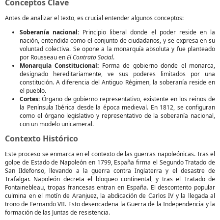
Conceptos Clave
Antes de analizar el texto, es crucial entender algunos conceptos:
Soberanía nacional:
Principio liberal donde el poder reside en la
nación, entendida como el conjunto de ciudadanos, y se expresa en su
voluntad colectiva. Se opone a la monarquía absoluta y fue planteado
por Rousseau en
El Contrato Social
.
Monarquía Constitucional:
Forma de gobierno donde el monarca,
designado hereditariamente, ve sus poderes limitados por una
constitución. A diferencia del Antiguo Régimen, la soberanía reside en
el pueblo.
Cortes:
Órgano de gobierno representativo, existente en los reinos de
la Península Ibérica desde la época medieval. En 1812, se configuran
como el órgano legislativo y representativo de la soberanía nacional,
con un modelo unicameral.
Contexto Histórico
Este proceso se enmarca en el contexto de las guerras napoleónicas. Tras el
golpe de Estado de Napoleón en 1799, España firma el Segundo Tratado de
San Ildefonso, llevando a la guerra contra Inglaterra y el desastre de
Trafalgar. Napoleón decreta el bloqueo continental, y tras el Tratado de
Fontainebleau, tropas francesas entran en España. El descontento popular
culmina en el motín de Aranjuez, la abdicación de Carlos IV y la llegada al
trono de Fernando VII. Esto desencadena la Guerra de la Independencia y la
formación de las Juntas de resistencia.