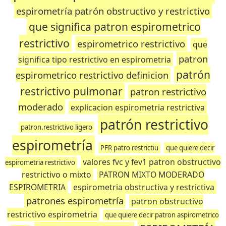
espirometría patrón obstructivo y restrictivo
que significa patron espirometrico
restrictivo
espirometrico restrictivo
que
patron
significa tipo restrictivo en espirometria
patrón
espirometrico restrictivo definicion
restrictivo pulmonar
patron restrictivo
moderado
explicacion espirometria restrictiva
patrón restrictivo
patron.restrictivo ligero
espirometría
PFR patro restrictiu
que quiere decir
valores fvc y fev1 patron obstructivo
espirometria restrictivo
restrictivo o mixto
PATRON MIXTO MODERADO
ESPIROMETRIA
espirometria obstructiva y restrictiva
patrones espirometría
patron obstructivo
restrictivo espirometria
que quiere decir patron aspirometrico