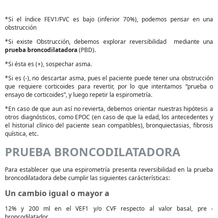
*Si el índice FEV1/FVC es bajo (inferior 70%), podemos pensar en una
obstrucción
*Si existe Obstrucción, debemos explorar reversibilidad mediante una
prueba broncodilatadora
(PBD).
*Si ésta es (+), sospechar asma.
*Si es (-), no descartar asma, pues el paciente puede tener una obstrucción
que requiere corticoides para revertir, por lo que intentamos “prueba o
ensayo de corticoides”, y luego repetir la espirometría.
*En caso de que aun así no revierta, debemos orientar nuestras hipótesis a
otros diagnósticos, como EPOC (en caso de que la edad, los antecedentes y
el historial clínico del paciente sean compatibles), bronquiectasias, fibrosis
quística, etc.
PRUEBA BRONCODILATADORA
Para establecer que una espirometría presenta reversibilidad en la prueba
broncodilatadora debe cumplir las siguientes carácterísticas:
Un cambio igual o mayor a
12% y 200 ml en el VEF1 y/o CVF respecto al valor basal, pre -
broncodilatador