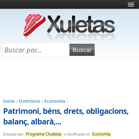
Inicio
¿Qué es esto?
Directorio
Selectividad
Chuletas para exámenes
Programa Chuletas
Inicio
/
Directorio
/
Economía
/
Patrimoni, béns, drets, obligacions,
balanç, albarà,...
Programa Chuletas
Economía
Enviado por
y clasificado en