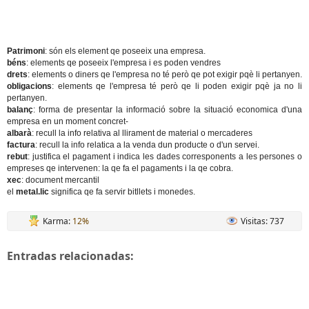
Patrimoni
: són els element qe poseeix una empresa.
béns
: elements qe poseeix l'empresa i es poden vendres
drets
: elements o diners qe l'empresa no té però qe pot exigir pqè li pertanyen.
obligacions
: elements qe l'empresa té però qe li poden exigir pqè ja no li
pertanyen.
balanç
: forma de presentar la informació sobre la situació economica d'una
empresa en un moment concret-
albarà
: recull la info relativa al llirament de material o mercaderes
factura
: recull la info relatica a la venda dun producte o d'un servei.
rebut
: justifica el pagament i indica les dades corresponents a les persones o
empreses qe intervenen: la qe fa el pagaments i la qe cobra.
xec
: document mercantil
el
metal.lic
significa qe fa servir bitllets i monedes.
Karma:
12%
Visitas: 737
Entradas relacionadas: