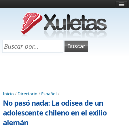
Inicio
¿Qué es esto?
Directorio
Selectividad
Chuletas para exámenes
Programa Chuletas
Inicio
/
Directorio
/
Español
/
No pasó nada: La odisea de un
adolescente chileno en el exilio
alemán