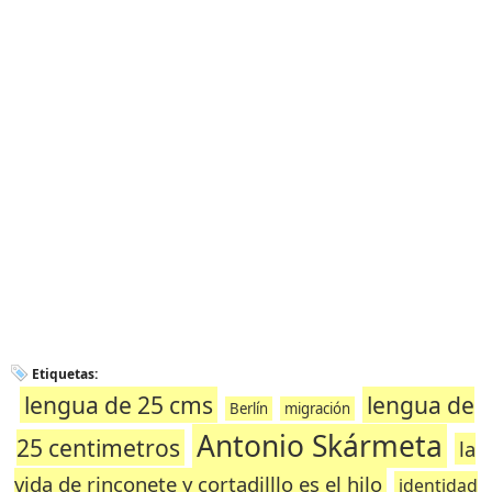
Etiquetas:
lengua de 25 cms
lengua de
Berlín
migración
Antonio Skármeta
25 centimetros
la
vida de rinconete y cortadilllo es el hilo
identidad