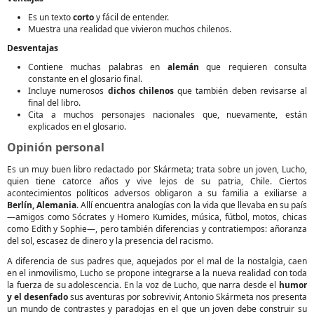
Es un texto
corto
y fácil de entender.
Muestra una realidad que vivieron muchos chilenos.
Desventajas
Contiene muchas palabras en
alemán
que requieren consulta
constante en el glosario final.
Incluye numerosos
dichos chilenos
que también deben revisarse al
final del libro.
Cita a muchos personajes nacionales que, nuevamente, están
explicados en el glosario.
Opinión personal
Es un muy buen libro redactado por Skármeta; trata sobre un joven, Lucho,
quien tiene catorce años y vive lejos de su patria, Chile. Ciertos
acontecimientos políticos adversos obligaron a su familia a exiliarse a
Berlín, Alemania
. Allí encuentra analogías con la vida que llevaba en su país
—amigos como Sócrates y Homero Kumides, música, fútbol, motos, chicas
como Edith y Sophie—, pero también diferencias y contratiempos: añoranza
del sol, escasez de dinero y la presencia del racismo.
A diferencia de sus padres que, aquejados por el mal de la nostalgia, caen
en el inmovilismo, Lucho se propone integrarse a la nueva realidad con toda
la fuerza de su adolescencia. En la voz de Lucho, que narra desde el
humor
y el desenfado
sus aventuras por sobrevivir, Antonio Skármeta nos presenta
un mundo de contrastes y paradojas en el que un joven debe construir su