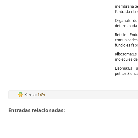
membrana :es 
l'entrada i la
Organuls de
determinada
Reticle End
comunicades 
funcio es fabr
Ribosoma:Es
molecules de 
Lisoma:Es 
petites.S'enca
Karma:
14%
Entradas relacionadas: