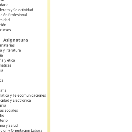
daria
lerato y Selectividad
ción Profesional
rsidad
ción
 cursos
Asignatura
 materias
 y literatura
ia
fía y ética
áticas
gía
ca
s
afía
mática y Telecomunicaciones
icidad y Electrónica
omía
as sociales
cho
terio
ina y Salud
ción y Orientación Laboral