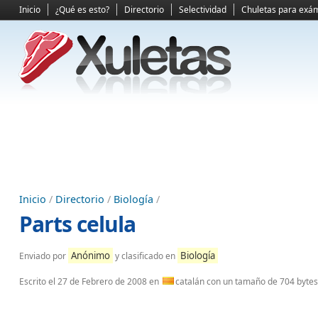
Inicio
¿Qué es esto?
Directorio
Selectividad
Chuletas para exá
Inicio
/
Directorio
/
Biología
/
Parts celula
Anónimo
Biología
Enviado por
y clasificado en
Escrito el
27 de Febrero de 2008
en
catalán con un tamaño de 704 bytes