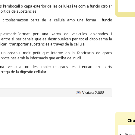
l'embocall o capa exterior de les cel·lules i te com a funcio ctrolar
 sortida de substancies
l citoplasma:son parts de la cel·lula amb una forma i funcio
oplasmatic:Format per una xarxa de vesicules aplanades i
entre si per canals que es destribueixen per tot el citoplasma la
icar i transportar substancies a traves de la cel·lula
 un organul molt petit que interve en la fabricacio de grans
proteines amb la informacio que arriba del nucli
una vesicula on les moleculesgrans es trencan en parts
rrega de la digestio cel·lular
Visitas: 2.088
Chu
Prima