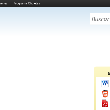
menes
Programa Chuletas
D