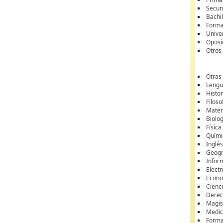
Secun
Bachil
Forma
Unive
Oposi
Otros
Otras
Lengua
Histor
Filoso
Matem
Biolo
Física
Quími
Inglé
Geogr
Infor
Electr
Econ
Cienci
Dere
Magis
Medic
Forma