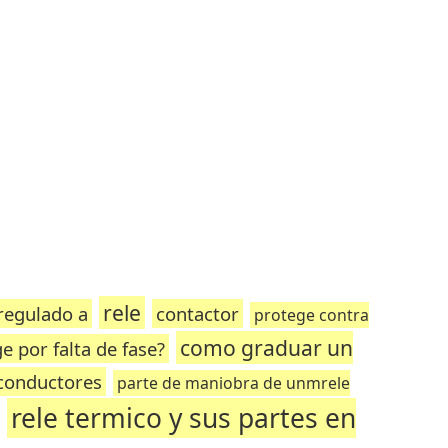
rele
 regulado a
contactor
protege contra
como graduar un
e por falta de fase?
 conductores
parte de maniobra de unmrele
rele termico y sus partes en