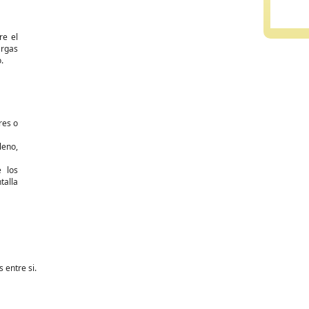
re el
argas
.
res o
leno,
 los
talla
 entre si.