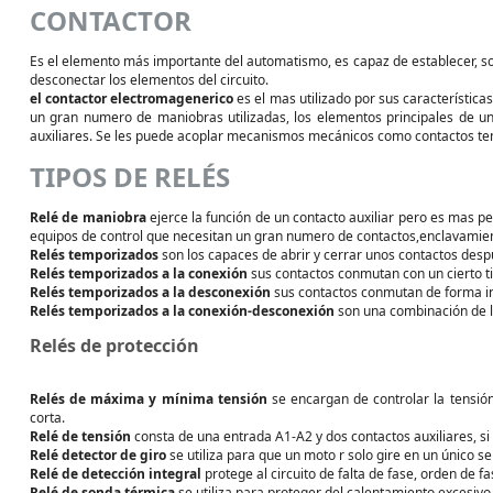
CONTACTOR
Es el elemento más importante del automatismo, es capaz de establecer, sopo
desconectar los elementos del circuito.
el contactor electromagenerico
es el mas utilizado por sus característica
un gran numero de maniobras utilizadas, los elementos principales de un c
auxiliares. Se les puede acoplar mecanismos mecánicos como contactos t
TIPOS DE RELÉS
Relé de maniobra
ejerce la función de un contacto auxiliar pero es mas 
equipos de control que necesitan un gran numero de contactos,enclavamien
Relés temporizados
son los capaces de abrir y cerrar unos contactos desp
Relés temporizados
a la conexión
sus contactos conmutan con un cierto t
Relés temporizados
a la desconexión
sus contactos conmutan de forma i
Relés temporizados a la conexión-desconexión
son una combinación de l
Relés de protección
Relés de máxima y mínima tensión
se encargan de controlar la tensión
corta.
Relé de tensión
consta de una entrada A1-A2 y dos contactos auxiliares, si 
Relé detector de giro
se utiliza para que un moto r solo gire en un único se
Relé de detección integral
protege al circuito de falta de fase, orden de fa
Relé de sonda térmica
se utiliza para proteger del calentamiento excesivo