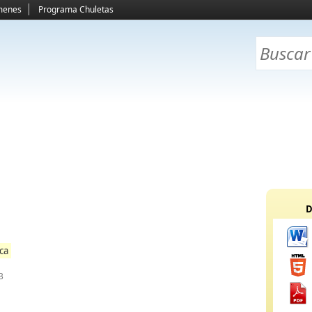
menes
Programa Chuletas
D
ica
B