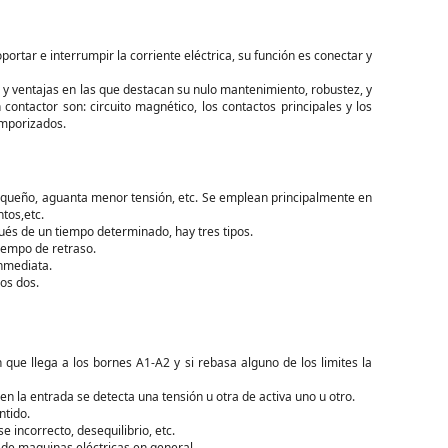
rtar e interrumpir la corriente eléctrica, su función es conectar y
s y ventajas en las que destacan su nulo mantenimiento, robustez, y
ontactor son: circuito magnético, los contactos principales y los
emporizados.
pequeño, aguanta menor tensión, etc. Se emplean principalmente en
tos,etc.
ués de un tiempo determinado, hay tres tipos.
iempo de retraso.
nmediata.
os dos.
 que llega a los bornes A1-A2 y si rebasa alguno de los limites la
en la entrada se detecta una tensión u otra de activa uno u otro.
ntido.
se incorrecto, desequilibrio, etc.
 de maquinas eléctricas en general.