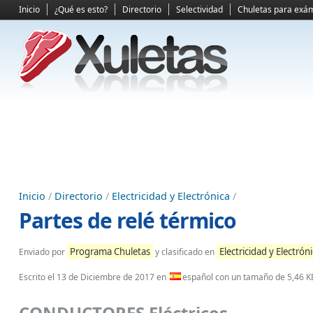
Inicio
¿Qué es esto?
Directorio
Selectividad
Chuletas para exá
Inicio
/
Directorio
/
Electricidad y Electrónica
/
Partes de relé térmico
Programa Chuletas
Electricidad y Electrón
Enviado por
y clasificado en
Escrito el
13 de Diciembre de 2017
en
español con un tamaño de 5,46 K
CONDUCTORES Eléctricos