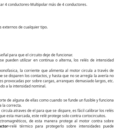
lar 4 conductores-Multipolar más de 4 conductores.
 externos de cualquier tipo.
eñal para que el circuito deje de funcionar.
e pueden utilizar en continua o alterna, los relés de intensidad
 monofasica, la corriente que alimenta al motor circula a través de
 se disparen los contactos, y hasta que no se arregla la avería no
ades provocadas por sobre cargas, arranques demasiado largos, etc.
ado a la intensidad nominal.
corte de alguna de ellas como cuando se funde un fusible y funciona
 la correcta.
rcula atraves de el para que se dispare, es fácil calibrar los relés
ue esta marcada, este relé protege solo contra cortocircuitos.
ectromagnéticos, de esta manera protege al motor contra sobre
actor
+relé térmico para protegerlo sobre intensidades puede