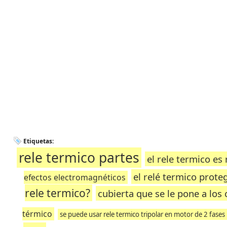
Etiquetas:
rele termico partes
el rele termico es
el relé termico proteg
efectos electromagnéticos
rele termico?
cubierta que se le pone a los
térmico
se puede usar rele termico tripolar en motor de 2 fases