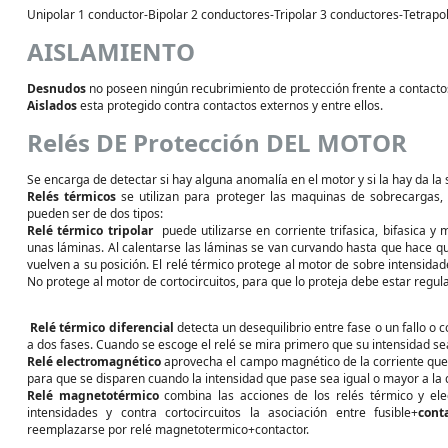
Unipolar 1 conductor-Bipolar 2 conductores-Tripolar 3 conductores-Tetrapo
AISLAMIENTO
Desnudos
no poseen ningún recubrimiento de protección frente a contactos
Aislados
esta protegido contra contactos externos y entre ellos.
Relés DE Protección DEL MOTOR
Se encarga de detectar si hay alguna anomalía en el motor y si la hay da la s
Relés térmicos
se utilizan para proteger las maquinas de sobrecargas, s
pueden ser de dos tipos:
Relé térmico tripolar
puede utilizarse en corriente trifasica, bifasica y
unas láminas. Al calentarse las láminas se van curvando hasta que hace que
vuelven a su posición. El relé térmico protege al motor de sobre intensid
No protege al motor de cortocircuitos, para que lo proteja debe estar regul
Relé térmico diferencial
detecta un desequilibrio entre fase o un fallo o 
a dos fases. Cuando se escoge el relé se mira primero que su intensidad sea
Relé electromagnético
aprovecha el campo magnético de la corriente que ci
para que se disparen cuando la intensidad que pase sea igual o mayor a la q
Relé magnetotérmico
combina las acciones de los relés térmico y el
intensidades y contra cortocircuitos la asociación entre fusible+
cont
reemplazarse por relé magnetotermico+contactor.