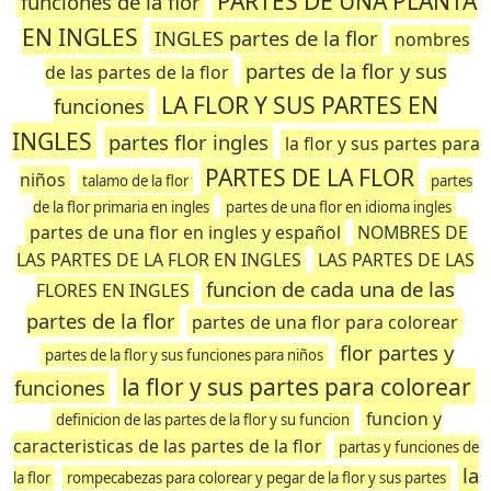
PARTES DE UNA PLANTA
funciones de la flor
EN INGLES
INGLES partes de la flor
nombres
partes de la flor y sus
de las partes de la flor
LA FLOR Y SUS PARTES EN
funciones
INGLES
partes flor ingles
la flor y sus partes para
PARTES DE LA FLOR
niños
talamo de la flor
partes
de la flor primaria en ingles
partes de una flor en idioma ingles
partes de una flor en ingles y español
NOMBRES DE
LAS PARTES DE LA FLOR EN INGLES
LAS PARTES DE LAS
funcion de cada una de las
FLORES EN INGLES
partes de la flor
partes de una flor para colorear
flor partes y
partes de la flor y sus funciones para niños
la flor y sus partes para colorear
funciones
funcion y
definicion de las partes de la flor y su funcion
caracteristicas de las partes de la flor
partas y funciones de
la
la flor
rompecabezas para colorear y pegar de la flor y sus partes