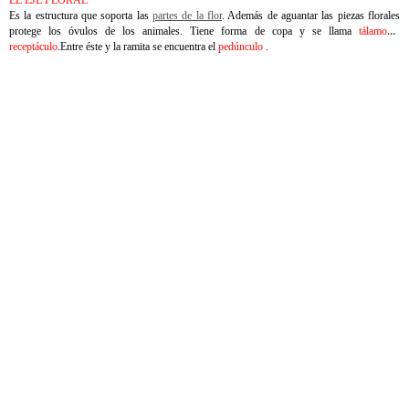
EL EJE FLORAL
Es la estructura que soporta las
partes de la flor
. Además de aguantar las piezas florales
protege los óvulos de los animales. Tiene forma de copa y se llama
tálamo o
receptáculo
.Entre éste y la ramita se encuentra el
pedúnculo
.