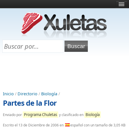
Inicio
¿Qué es esto?
Directorio
Selectividad
Chuletas para exámenes
Programa Chuletas
Inicio
/
Directorio
/
Biología
/
Partes de la Flor
Programa Chuletas
Biología
Enviado por
y clasificado en
Escrito el
13 de Diciembre de 2006
en
español con un tamaño de 3,05 KB