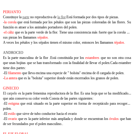
PERIANTO
Constituye la
parte
no reproductiva de
la flor
.Está formada por dos tipos de piezas.
-
la corola
que está formada por los pétalos que son las piezas coloreadas de las flores. Su
función es atraer a los animales portadores del polen.
-el cáliz
que es la parte verde de la flor. Tiene una consistencia más fuerte que la corola y a
sus piezas les llamamos
sépalos.
A veces los pétalos y los sépalos tienen el mismo color, entonces les llamamos
tépalos.
ANDROCEO
Es la parte masculina de la flor .Está constituida por los
estambres
que no son otra cosa
que unas hojitas que se han transformado con la finalidad de llevar el polen.Cada estambre
tiene dos partes:
-El
filamento
que lleva encima una especie de " bolsita" encima de él cargada de polen.
-
La antera
que es la "bolsita" superior donde están encerrados los granos de polen.
GINECEO
El carpelo
es la parte femenina reproductora de la flor. Es una hoja que se ha modificado y
que aún conserva su color verde.Consta de las partes siguientes:
-El
estigma
que está situado en la parte superior en forma de receptáculo para recoger el
polen.
-El
estilo
que sirve de tubo conductor hacia el ovario
-El
ovario
que es la parte inferior más ampliada y donde se encuentran los
óvulos
que han
de ser fecundados por el polen masculino..