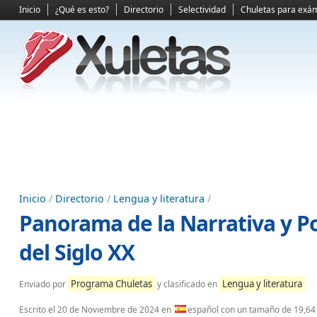
Inicio
¿Qué es esto?
Directorio
Selectividad
Chuletas para exá
Inicio
/
Directorio
/
Lengua y literatura
/
Panorama de la Narrativa y 
del Siglo XX
Programa Chuletas
Lengua y literatura
Enviado por
y clasificado en
Escrito el
20 de Noviembre de 2024
en
español con un tamaño de 19,64