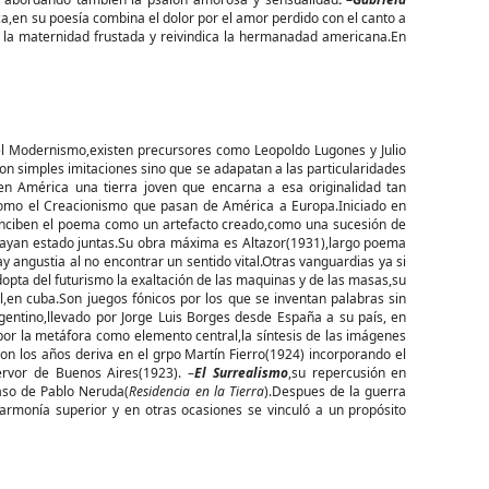
,en su poesía combina el dolor por el amor perdido con el canto a
de la maternidad frustada y reivindica la hermanadad americana.En
l Modernismo,existen precursores como Leopoldo Lugones y Julio
 simples imitaciones sino que se adapatan a las particularidades
en América una tierra joven que encarna a esa originalidad tan
como el Creacionismo que pasan de América a Europa.Iniciado en
,conciben el poema como un artefacto creado,como una sucesión de
ayan estado juntas.Su obra máxima es Altazor(1931),largo poema
ay angustia al no encontrar un sentido vital.Otras vanguardias ya si
pta del futurismo la exaltación de las maquinas y de las masas,su
,en cuba.Son juegos fónicos por los que se inventan palabras sin
entino,llevado por Jorge Luis Borges desde España a su país, en
or la metáfora como elemento central,la síntesis de las imágenes
Con los años deriva en el grpo Martín Fierro(1924) incorporando el
ervor de Buenos Aires(1923). –
El Surrealismo
,su repercusión en
aso de Pablo Neruda(
Residencia en la Tierra
).Despues de la guerra
rmonía superior y en otras ocasiones se vinculó a un propósito