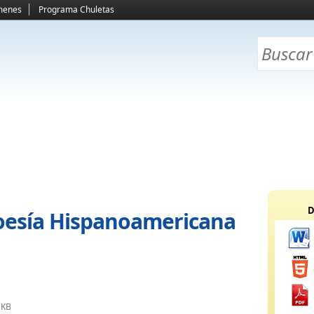
menes
Programa Chuletas
D
Poesía Hispanoamericana
 KB