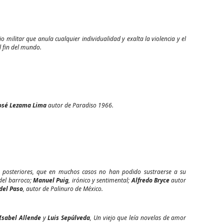
 militar que anula cualquier individualidad y exalta la violencia y el
l fin del mundo.
José Lezama Lima
autor de
Paradiso 1966.
 posteriores, que en muchos casos no han podido sustraerse a su
o del barroco;
Manuel
Puig
, irónico y sentimental;
Alfredo
Bryce
autor
del
Paso
, autor de
Palinuro
de
México.
Isabel
Allende
y
Luis
Sepúlveda
,
Un viejo que leía novelas de amor