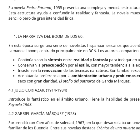
Su novela
Pedro Páramo
, 1955 presenta una compleja y medida estructura 
Esta estructura ayuda a confundir la realidad y fantasía. La novela mue
sencillo pero de gran intensidad lírica.
LA NARRATIVA DEL BOOM DE LOS 60.
En esta época surge una serie de novelistas hispanoamericanos que acen
llamado el boom, centrado principalmente en BCN. Los autores comparten l
Continúan con la
síntesis
entre
realidad
y
fantasía
para indagar en u
Conservan la
preocupación
por el
estilo
, con mayor tendencia a la e
Insisten en la
renovación
de las técnicas narrativas. Son también exc
Acentúan la preferencia por la
ambientación
urbana
y
problemas
e
sexo con gran claridad.
El otoño del patriarca
de García Márquez.
4.1 JULIO CORTAZAR. (1914-1984)
Introduce lo fantástico en el ámbito urbano. Tiene la habilidad de pre
Rayuela 1963.
4.2 GABRIEL GARCÍA MÁRQUEZ (1928)
Sorprendió con Cien años de soledad, 1967, en la que desarrollaba un univ
familiar de los Buendía. Entre sus novelas destaca
Crónica de una muerte an