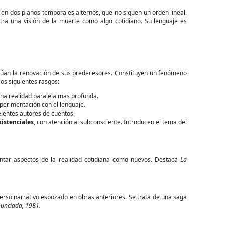
en dos planos temporales alternos, que no siguen un orden lineal.
stra una visión de la muerte como algo cotidiano. Su lenguaje es
túan la renovación de sus predecesores. Constituyen un fenómeno
os siguientes rasgos:
na realidad paralela mas profunda.
xperimentación con el lenguaje.
elentes autores de cuentos.
xistenciales
, con atención al subconsciente. Introducen el tema del
sentar aspectos de la realidad cotidiana como nuevos. Destaca
La
erso narrativo esbozado en obras anteriores. Se trata de una saga
unciada, 1981.