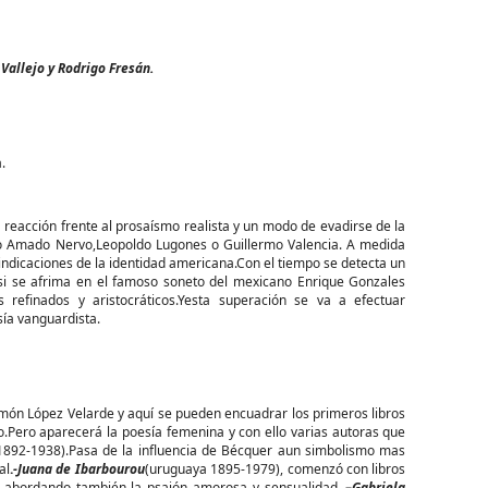
Vallejo y Rodrigo Fresán.
.
 reacción frente al prosaísmo realista y un modo de evadirse de la
omo Amado Nervo,Leopoldo Lugones o Guillermo Valencia. A medida
vindicaciones de la identidad americana.Con el tiempo se detecta un
si se afrima en el famoso soneto del mexicano Enrique Gonzales
refinados y aristocráticos.Yesta superación se va a efectuar
sía vanguardista.
n López Velarde y aquí se pueden encuadrar los primeros libros
o.Pero aparecerá la poesía femenina y con ello varias autoras que
1892-1938).Pasa de la influencia de Bécquer aun simbolismo mas
al
.
-Juana de Ibarbourou
(uruguaya 1895-1979), comenzó con libros
a, abordando también la psaión amorosa y sensualidad
. –
Gabriela