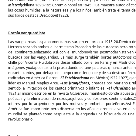
Mistral
(chilena 1898-1957,premio nobel en 1945).Fue maestra autodidáctica
las cosas humildes, a la naturaleza y a los niños.También trata el tema 
sus libros destaca
Desolación
(1922).
Poesía vanguardista
Las vanguardias hispanoamericanas surgen en torno a 1915-20.Dentro de
Herrera rozando ambos el hermitismo.Proceden de las europeas pero no son
del continente,enlazando asi con el mundonovismo postmodernista.Ven 
buscada por las vanguardias. Es más surge también bortes autóctonos 
chille por Vicente Huidobro,es desarrollado por él en París y en Madrid
imágenes yuxtapuestas a la prosa,donde se une palabras q nunca antes h
en siete cantos, por debajo del juego con el lenguaje y de su destrucción,h
radicadas en América fueron:
-El Estridentismo
en México(1922-1927),q ado
líder es Manuel Maples Arce. –
Las jitanjáforas,
creadas por Mariano Brull
sentido, a imitación de los cantos primitivos o infantiles.
–El Ultraísmo
arg
1921.El mismo escribe en la revista
Nosotros
su manifiesto,donde apuesta p
poéticas y la eliminación de nexos,adjetivos y confesiones sentimentales.
interés por lo argentino y por los motivos y ambietes porteñeros.Así F
América fue importante pero dispersa en los años cuarenta,salvo en el c
mundial se planteó como respuesta a la angustia una búsqueda de una a
revolucionario.