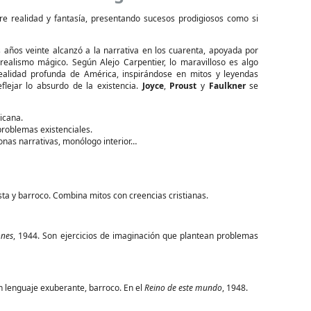
tre realidad y fantasía, presentando sucesos prodigiosos como si
 años veinte alcanzó a la narrativa en los cuarenta, apoyada por
 realismo mágico. Según Alejo Carpentier, lo maravilloso es algo
 realidad profunda de América, inspirándose en mitos y leyendas
eflejar lo absurdo de la existencia.
Joyce
,
Proust
y
Faulkner
se
ricana.
roblemas existenciales.
onas narrativas, monólogo interior…
sta y barroco. Combina mitos con creencias cristianas.
ones
, 1944. Son ejercicios de imaginación que plantean problemas
un lenguaje exuberante, barroco. En el
Reino
de
este
mundo
, 1948.