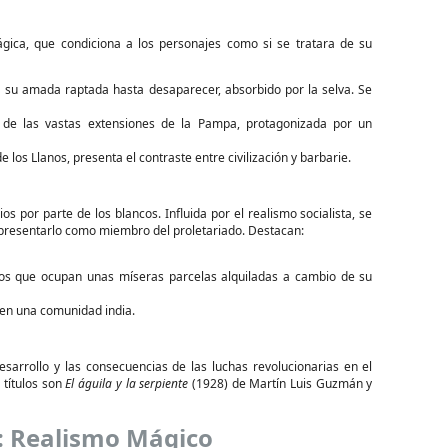
ágica, que condiciona a los personajes como si se tratara de su
su amada raptada hasta desaparecer, absorbido por la selva. Se
a de las vastas extensiones de la Pampa, protagonizada por un
e los Llanos, presenta el contraste entre civilización y barbarie.
os por parte de los blancos. Influida por el realismo socialista, se
 representarlo como miembro del proletariado. Destacan:
dios que ocupan unas míseras parcelas alquiladas a cambio de su
 en una comunidad india.
sarrollo y las consecuencias de las luchas revolucionarias en el
 títulos son
El águila y la serpiente
(1928) de Martín Luis Guzmán y
X: Realismo Mágico