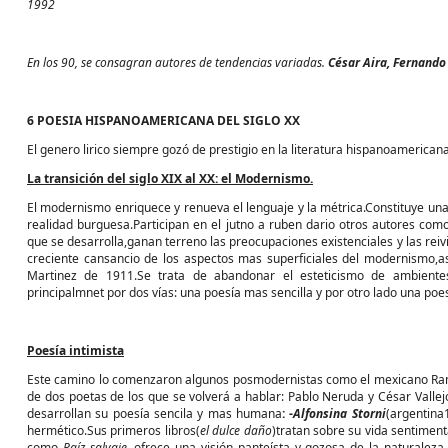
1992
En los 90, se consagran autores de tendencias variadas.
César Aira, Fernando 
6 POESIA HISPANOAMERICANA DEL SIGLO XX
El genero lirico siempre gozó de prestigio en la literatura hispanoamericana
La transición del siglo XIX al XX: el Modernismo.
El modernismo enriquece y renueva el lenguaje y la métrica.Constituye una
realidad burguesa.Participan en el jutno a ruben dario otros autores c
que se desarrolla,ganan terreno las preocupaciones existenciales y las rei
creciente cansancio de los aspectos mas superficiales del modernismo,a
Martinez de 1911.Se trata de abandonar el esteticismo de ambientes 
principalmnet por dos vías: una poesía mas sencilla y por otro lado una poe
Poesía intimista
Este camino lo comenzaron algunos posmodernistas como el mexicano Ramó
de dos poetas de los que se volverá a hablar: Pablo Neruda y César Vallej
desarrollan su poesía sencila y mas humana
: -
Alfonsina Storni
(argentina
hermético.Sus primeros libros(
el dulce daño
)tratan sobre su vida sentiment
como
Raíz salvaje
,ofrece una visión panteísta y gozosa de la naturalez