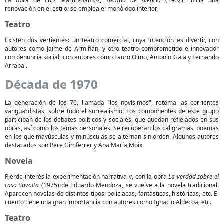
La obra de Luis Martín-Santos,
Tiempo de silencio
(1962), inicia una
renovación en el estilo: se emplea el monólogo interior.
Teatro
Existen dos vertientes: un teatro comercial, cuya intención es divertir, con
autores como Jaime de Armiñán, y otro teatro comprometido e innovador
con denuncia social, con autores como Lauro Olmo, Antonio Gala y Fernando
Arrabal.
Década de 1970
La generación de los 70, llamada "los novísimos", retoma las corrientes
vanguardistas, sobre todo el surrealismo. Los componentes de este grupo
participan de los debates políticos y sociales, que quedan reflejados en sus
obras, así como los temas personales. Se recuperan los caligramas, poemas
en los que mayúsculas y minúsculas se alternan sin orden. Algunos autores
destacados son Pere Gimferrer y Ana María Moix.
Novela
Pierde interés la experimentación narrativa y, con la obra
La verdad sobre el
caso Savolta
(1975) de Eduardo Mendoza, se vuelve a la novela tradicional.
Aparecen novelas de distintos tipos: policiacas, fantásticas, históricas, etc. El
cuento tiene una gran importancia con autores como Ignacio Aldecoa, etc.
Teatro