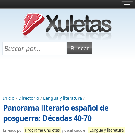
Inicio
¿Qué es esto?
Directorio
Selectividad
Chuletas para exámenes
Programa Chuletas
Inicio
/
Directorio
/
Lengua y literatura
/
Panorama literario español de
posguerra: Décadas 40-70
Programa Chuletas
Lengua y literatura
Enviado por
y clasificado en