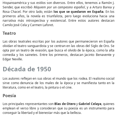
Hispanoamérica y sus estilos son diversos. Entre ellos, tenemos a Ramón J.
Sender, que escribió
Réquiem por un campesino español
, y a Arturo Barea y
Rosa Chacel. Por otro lado, están
los que se quedaron en España
. En los
primeros años, la novela es triunfalista, pero luego evoluciona hacia una
narrativa más introspectiva y existencial. Entre estos autores destacan
Camilo José Cela y Carmen Laforet.
Teatro
Las obras teatrales escritas por los autores que permanecieron en España
olvidan el teatro vanguardista y se centran en las obras del Siglo de Oro. Se
opta por un teatro de evasión, que busca el olvido de la época, como la alta
comedia y los sainetes. Entre los primeros, destacan Jacinto Benavente y
Edgar Neville.
Década de 1950
Los autores reflejan en sus obras el mundo que los rodea. El realismo social
sirve como denuncia de los males de la época y se manifiesta tanto en la
literatura, como en el teatro, la pintura o el cine.
Poesía
Los principales representantes son
Blas de Otero
y
Gabriel Celaya
, quienes
emplean el verso libre y consideran que su poesía es un instrumento para
conseguir la libertad y el bienestar más que la belleza.