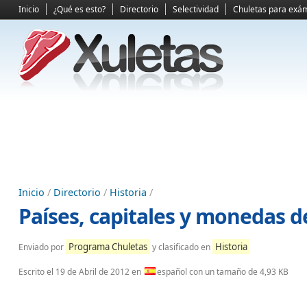
Inicio
¿Qué es esto?
Directorio
Selectividad
Chuletas para exá
Inicio
/
Directorio
/
Historia
/
Países, capitales y monedas 
Programa Chuletas
Historia
Enviado por
y clasificado en
Escrito el
19 de Abril de 2012
en
español con un tamaño de 4,93 KB