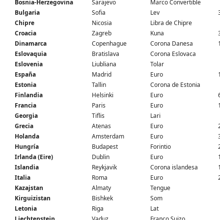
Bosnia-Herzegovina
Sarajevo
Marco Convertible
Bulgaria
Sofia
Lev
Chipre
Nicosia
Libra de Chipre
Croacia
Zagreb
Kuna
Dinamarca
Copenhague
Corona Danesa
Eslovaquia
Bratislava
Corona Eslovaca
Eslovenia
Liubliana
Tolar
España
Madrid
Euro
Estonia
Tallin
Corona de Estonia
Finlandia
Helsinki
Euro
Francia
Paris
Euro
Georgia
Tiflis
Lari
Grecia
Atenas
Euro
Holanda
Amsterdam
Euro
Hungría
Budapest
Forintio
Irlanda (Eire)
Dublin
Euro
Islandia
Reykjavik
Corona islandesa
Italia
Roma
Euro
Kazajstan
Almaty
Tengue
Kirguizistan
Bishkek
Som
Letonia
Riga
Lat
Liechtenstein
Vaduz
Franco Suizo