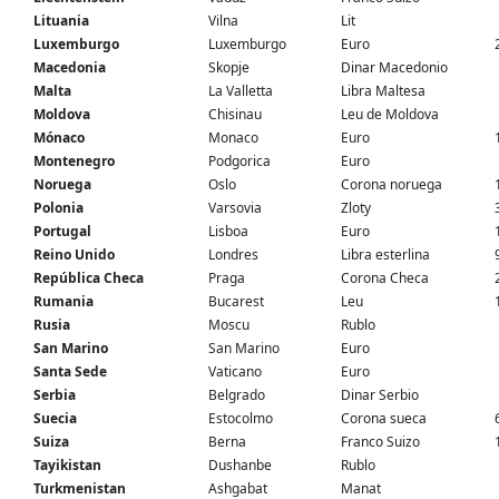
Lituania
Vilna
Lit
Luxemburgo
Luxemburgo
Euro
Macedonia
Skopje
Dinar Macedonio
Malta
La Valletta
Libra Maltesa
Moldova
Chisinau
Leu de Moldova
Mónaco
Monaco
Euro
Montenegro
Podgorica
Euro
Noruega
Oslo
Corona noruega
Polonia
Varsovia
Zloty
Portugal
Lisboa
Euro
Reino Unido
Londres
Libra esterlina
República Checa
Praga
Corona Checa
Rumania
Bucarest
Leu
Rusia
Moscu
Rublo
San Marino
San Marino
Euro
Santa Sede
Vaticano
Euro
Serbia
Belgrado
Dinar Serbio
Suecia
Estocolmo
Corona sueca
Suiza
Berna
Franco Suizo
Tayikistan
Dushanbe
Rublo
Turkmenistan
Ashgabat
Manat