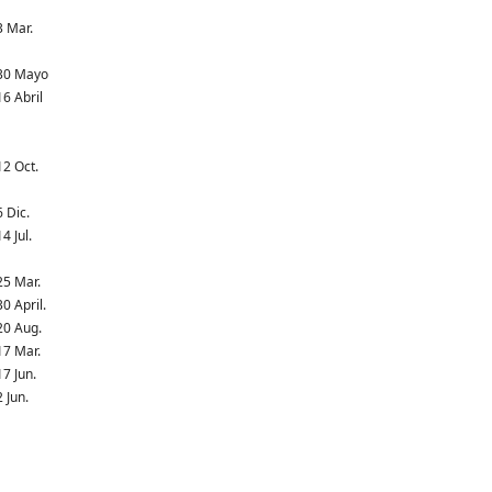
3 Mar.
30 Mayo
16 Abril
12 Oct.
6 Dic.
14 Jul.
25 Mar.
30 April.
20 Aug.
17 Mar.
17 Jun.
2 Jun.