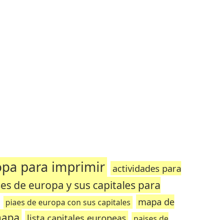
ropa para imprimir
actividades para
ses de europa y sus capitales para
mapa de
piaes de europa con sus capitales
mapa
lista capitales europeas
paises de