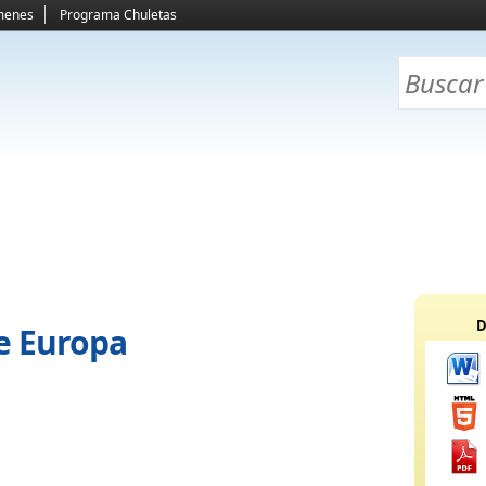
menes
Programa Chuletas
D
de Europa