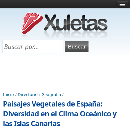
Inicio
¿Qué es esto?
Directorio
Selectividad
Chuletas para exámenes
Programa Chuletas
Inicio
/
Directorio
/
Geografía
/
Paisajes Vegetales de España:
Diversidad en el Clima Oceánico y
las Islas Canarias