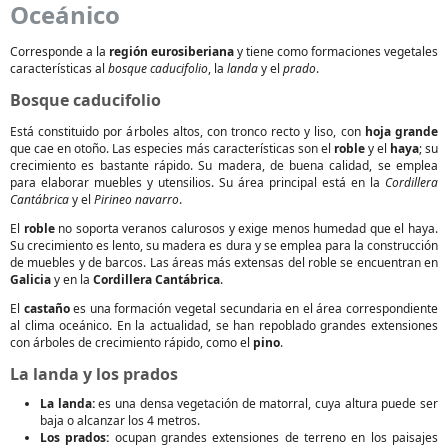
Oceánico
Corresponde a la
región eurosiberiana
y tiene como formaciones vegetales
características al
bosque caducifolio
, la
landa
y el
prado
.
Bosque caducifolio
Está constituido por árboles altos, con tronco recto y liso, con
hoja grande
que cae en otoño. Las especies más características son el
roble
y el
haya
; su
crecimiento es bastante rápido. Su madera, de buena calidad, se emplea
para elaborar muebles y utensilios. Su área principal está en la
Cordillera
Cantábrica
y el
Pirineo navarro
.
El
roble
no soporta veranos calurosos y exige menos humedad que el haya.
Su crecimiento es lento, su madera es dura y se emplea para la construcción
de muebles y de barcos. Las áreas más extensas del roble se encuentran en
Galicia
y en la
Cordillera Cantábrica
.
El
castaño
es una formación vegetal secundaria en el área correspondiente
al clima oceánico. En la actualidad, se han repoblado grandes extensiones
con árboles de crecimiento rápido, como el
pino
.
La landa y los prados
La landa:
es una densa vegetación de matorral, cuya altura puede ser
baja o alcanzar los 4 metros.
Los prados:
ocupan grandes extensiones de terreno en los paisajes