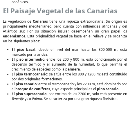
oceánicos.
El Paisaje Vegetal de las Canarias
La vegetación de
Canarias
tiene una riqueza extraordinaria. Su origen es
principalmente mediterráneo, pero cuenta con influencias africanas y del
Atlántico sur. Por su situación insular, desempeñan un gran papel los
endemismos
. Esta originalidad vegetal se basa en el relieve y se organiza
en los siguientes pisos:
El piso basal:
desde el nivel del mar hasta los 300-500 m, está
marcado por la aridez.
El piso intermedio:
entre los 200 y 800 m, está condicionado por el
descenso térmico y el aumento de la humedad, lo que permite el
crecimiento de especies como la
palmera
.
El piso termocanario:
se sitúa entre los 800 y 1200 m; está constituido
por dos originales formaciones.
El piso canario:
entre el termocanario y los 2200 m, está dominado por
el
bosque de coníferas
, cuya especie principal es el
pino canario
.
El piso supracanario:
por encima de los 2200 m, solo está presente en
Tenerife
y
La Palma
. Se caracteriza por una gran riqueza florística.