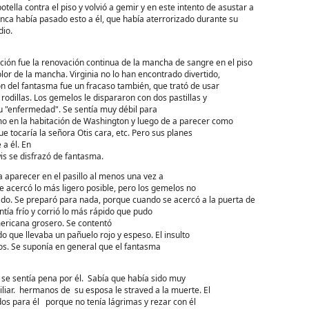
botella contra el piso y volvió a gemir y en este intento de asustar a
nca había pasado esto a él, que había aterrorizado durante su
dio.
ción fue la renovación continua de la mancha de sangre en el piso
olor de la mancha. Virginia no lo han encontrado divertido,
ón del fantasma fue un fracaso también, que trató de usar
rodillas. Los gemelos le dispararon con dos pastillas y
su "enfermedad". Se sentía muy débil para
smo en la habitación de Washington y luego de a parecer como
e tocaría la señora Otis cara, etc. Pero sus planes
 a él. En
wis se disfrazó de fantasma.
 aparecer en el pasillo al menos una vez a
e acercó lo más ligero posible, pero los gemelos no
itado. Se preparó para nada, porque cuando se acercó a la puerta de
tía frío y corrió lo más rápido que pudo
mericana grosero. Se contentó
do que llevaba un pañuelo rojo y espeso. El insulto
gos. Se suponía en general que el fantasma
y se sentía pena por él. Sabía que había sido muy
iliar. hermanos de su esposa le straved a la muerte. El
os para él porque no tenía lágrimas y rezar con él