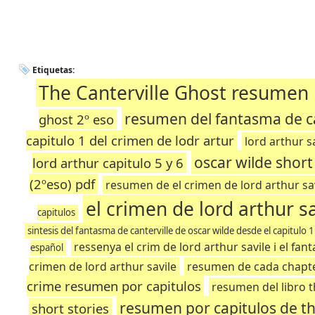
Etiquetas:
The Canterville Ghost resumen 
resumen del fantasma de ca
ghost 2º eso
capitulo 1 del crimen de lodr artur
lord arthur s
oscar wilde shor
lord arthur capitulo 5 y 6
(2ºeso) pdf
resumen de el crimen de lord arthur sav
el crimen de lord arthur s
capitulos
sintesis del fantasma de canterville de oscar wilde desde el capitulo 1
ressenya el crim de lord arthur savile i el fan
español
crimen de lord arthur savile
resumen de cada chapter
crime resumen por capitulos
resumen del libro t
resumen por capitulos de th
short stories