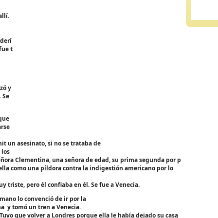
llí.
derí
fue t
zó y
. Se
oque
arse
t un asesinato, si no se trataba de
 los
 Señora Clementina, una señora de edad, su prima segunda por p
 ella como una píldora contra la indigestión americano por lo
 triste, pero él confiaba en él. Se fue a Venecia.
ano lo convenció de ir por la
na y tomó un tren a Venecia.
Tuvo que volver a Londres porque ella le había dejado su casa