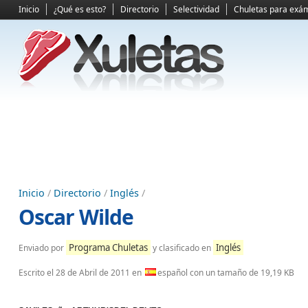
Inicio
¿Qué es esto?
Directorio
Selectividad
Chuletas para exá
Inicio
/
Directorio
/
Inglés
/
Oscar Wilde
Programa Chuletas
Inglés
Enviado por
y clasificado en
Escrito el
28 de Abril de 2011
en
español con un tamaño de 19,19 KB