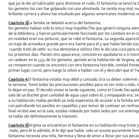
que jus le dio un lubricador para disminuir el ruido. El fantasma se lanzó la 
los gemelos los casi fue golpeado con una almohada. Se sentía muy mal, nu
brillante carrera y ahora fue insultado por algunos americanos modernos o
Capítulo
3
:
La familia se debatió acerca del fantasma,
los gemelos habían sido lo único muy impolite.The que generó ninguna aten
de la biblioteca, y fueron particularmente fascinado por los cambios en el c
en realidad eran sus pinturas, que se robó el fantasma. La segunda aparici
un traje de armadura grande pero era fuerte para él y que había herido sus 
cuando trató de withi su risa demoníaca señora Otis le dio una cura para 
los próximos días. Planeó otro apearance, consistió en apuñalarse a sí mi
un cadáver en la
sala
de los gemelos, gemido en la habitación de Virginia, qu
se rompieron cuando se encontró con otro fantasma horrible, inmóvil frente
primer lugar, corrió, pero luego la volvió a hablar con él y descubrí que el T
Capítulo
4:
El fantasma estaba muy débil y cansado. Era su deber solemne a
la semana. Tomó todas las precauciones posibles para no ser visto u oído, s
lo dejan en paz. Él decidió visitar la tarde siguiente, como el Conde Decap
sala de un Buchet gran cantidad de agua cayó sobre él, y empapado era, sen
a su habitación. Había perdido ya toda esperanza de asustar a la familia a
con patrullando los pasillos en zapatillas y por temor de contraer un resfria
final recibió aws en la sala, estaba rodeado por todos lados por sus enemi
se había ido definitivamente la mansión.
Capítulo
5
:
Virginia se encuentran el fantasma en su habitación muy triste 
malo, pero él lo admitió, él le dijo que había sido un asunto puramente fam
fantasma necesita una niña, hermosa y llena de amor a llorar por sus pecad