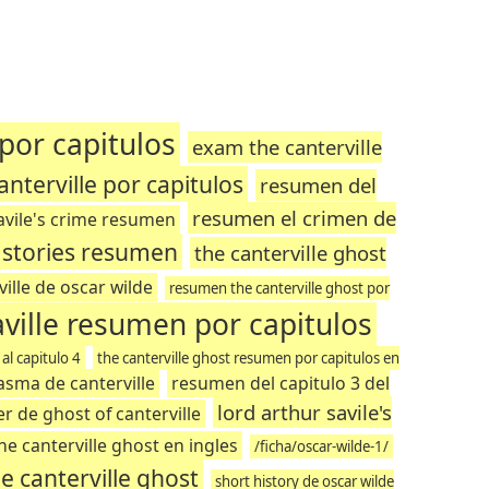
por capitulos
exam the canterville
nterville por capitulos
resumen del
resumen el crimen de
avile's crime resumen
t stories resumen
the canterville ghost
ille de oscar wilde
resumen the canterville ghost por
aville resumen por capitulos
 al capitulo 4
the canterville ghost resumen por capitulos en
tasma de canterville
resumen del capitulo 3 del
lord arthur savile's
 de ghost of canterville
he canterville ghost en ingles
/ficha/oscar-wilde-1/
e canterville ghost
short history de oscar wilde