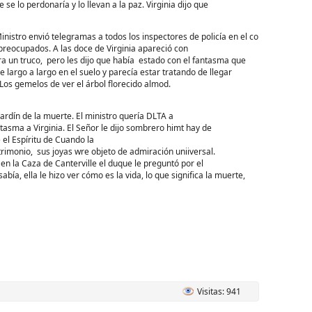
e lo perdonaría y lo llevan a la paz. Virginia dijo que
Ministro envió telegramas a todos los inspectores de policía en el co
preocupados. A las doce de Virginia apareció con
era un truco, pero les dijo que había estado con el fantasma que
 largo a largo en el suelo y parecía estar tratando de llegar
. Los gemelos de ver el árbol florecido almod.
 jardín de la muerte. El ministro quería DLTA a
tasma a Virginia. El Señor le dijo sombrero himt hay de
 el Espíritu de Cuando la
imonio, sus joyas wre objeto de admiración uniiversal.
n la Caza de Canterville el duque le preguntó por el
abía, ella le hizo ver cómo es la vida, lo que significa la muerte,
Visitas: 941