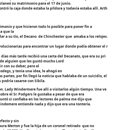
planeó su matrimonio para el 17 de junio.
ontró la caja donde estaba la píldora y todavía estaba allí. Arth
onio y que hicieron todo lo posible para poner fin a
a que la
lar a su tío, el Decano de Chinchester que amaba a los relojes.
volucionarias para encontrar un lugar donde podía obtener el r
 días más tarde recibió una carta del Decanato, que era su pri
o de alguien que les gustó mucho Lord
ir con su deber, pero el
Podegs, y tenía una idea, le ahogó en
s partes, por fin llegó la noticia que hablaba de un suicidio, el
s podría casarse con Sibila.
on. Lady Windermere fue allí a visitarlos algún tiempo. Una ve
obre el Sr. Podgers le gustaba a pesar de que era
untó si confiaba en los lectores de palma me dijo que
 Windemere entiende nada y dijo que era una tontería.
fecto y sin
ra Merton y fue la hija de un coronel retirado que no