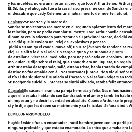
y los muebles, no era una fortuna, pero que tocó Arthur Señor. Arthur 
Él, Sibila, y el abogado fue a la casa, la sorpresa fue cuando Sandra enc
ur descubre que Lady Celementina había muerto de muerte natural.
Sr. Merton y la madre de
Capítulo
5:
Sandra se molestaron realmente en el segundo aplazamiento del matrim
la relación, pero no podía cambiar su mente. Lord Arthur Savile pensab
dinamita era lo adecuado para tratar en su próximo intento, decidió vo
Decidió que le enviara un reloj de explosivos y por eso
pidió a su amigo el conde Rouvaloff, un ruso jóvenes de tendencias re
eloj. Fue allí y le dio el reloj sin cargo alguno y se suponía a
punto
de estallar el viernes al mediodía, pero no pasó nada en absoluto. Unos
mo, quien le dijo sobre el reloj, que Thougth era un juguete, un regal
Arthur estaba desesperado, salió, estaba triste, había tratado de cumpl
destino no fue amable con él. Nos sentamos junto al río y vio al señor 
el río.El día siguiente fue miedo al fracaso, vio al señor Podgers en toda
Sr. Podger de suicidio. Entonces se sintió aliviado, estaba feliz entonce
casaron, eran una pareja hermosa y feliz. Dos niños nacier
Capítulo
6
Se
z que ella estaba hablando con Sandra sobre el amor y también habló s
un impostor y no decir la verdad en absoluto. Cuando Arthur se le preg
sí y le dijo que les deben su matrimonio y su felicidad. Señora dind't
EL
MILLONARIO
MODELO
Erskine fue un encantador, inútil hombre joven con un perfil per
Hughie
ninguna profesión y que estaba enamorado. La chica que amaba era Lau