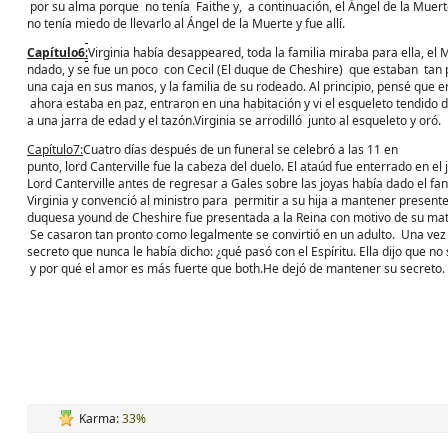
por su alma porque no tenía Faithe y, a continuación, el Ángel de la Muerte s
no tenía miedo de llevarlo al Ángel de la Muerte y fue allí.
Capítulo
6
:
Virginia había desappeared, toda la familia miraba para ella, el 
ndado, y se fue un poco con Cecil (El duque de Cheshire) que estaban tan 
una caja en sus manos, y la familia de su rodeado. Al principio, pensé que 
ahora estaba en paz, entraron en una habitación y vi el esqueleto tendido de
a una jarra de edad y el tazón.Virginia se arrodilló junto al esqueleto y oró
Capítulo
7:
Cuatro días después de un funeral se celebró a las 11 en
punto, lord Canterville fue la cabeza del duelo. El ataúd fue enterrado en el
Lord Canterville antes de regresar a Gales sobre las joyas había dado el fan
Virginia y convenció al ministro para permitir a su hija a mantener presente
duquesa yound de Cheshire fue presentada a la Reina con motivo de su matr
Se casaron tan pronto como legalmente se convirtió en un adulto. Una vez e
secreto que nunca le había dicho: ¿qué pasó con el Espíritu. Ella dijo que no s
y por qué el amor es más fuerte que both.He dejó de mantener su secreto.
Karma:
33%