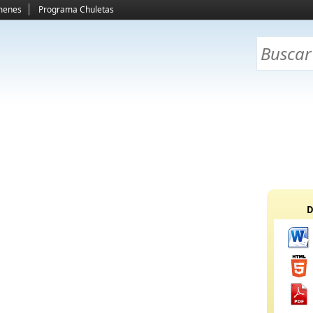
menes
Programa Chuletas
D