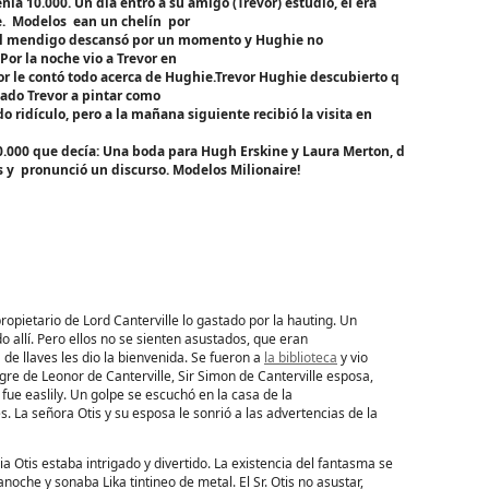
a 10.000. Un día entró a su amigo (Trevor) estudio, él era
e. Modelos ean un chelín por
r.El mendigo descansó por un momento y Hughie no
or la noche vio a Trevor en
or le contó todo acerca de Hughie.Trevor Hughie descubierto q
gado Trevor a pintar como
o ridículo, pero a la mañana siguiente recibió la visita en
.000 que decía: Una boda para Hugh Erskine y Laura Merton, d
os y pronunció un discurso. Modelos Milionaire!
propietario de Lord Canterville lo gastado por la hauting. Un
do allí. Pero ellos no se sienten asustados, que eran
e llaves les dio la bienvenida. Se fueron a
la biblioteca
y vio
re de Leonor de Canterville, Sir Simon de Canterville esposa,
 fue easlily. Un golpe se escuchó en la casa de la
 La señora Otis y su esposa le sonrió a las advertencias de la
a Otis estaba intrigado y divertido. La existencia del fantasma se
che y sonaba Lika tintineo de metal. El Sr. Otis no asustar,