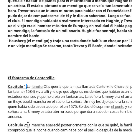
quería oír hablar de planes para el matrimonio a menos que Hughie tení
un artista. Él estaba pintando un mendigo que se veía tan lamentabl
hora. Trevor tuvo que ir unos minutos para hablar con el FrameMake
pudo dejar de compadecerse de él y le dio un soberano. Luego se fue. P
el club. El mendigo había sido realmente Interesado en Hughie, y Trev
ue el viejo era el hombre más rico de Europa y en realidad él había pa
un mendigo, la fantasía de un millonario. Hughie fue sonrojó, había sid
nombre del barón
Hausberg (el mendigo) y trajo una carta donde había un cheque por 10
e un viejo mendigo.Se casaron, tanto Trevor y El Barón, donde invitad
El fantasma de
Canterville
Capítulo 1
:
La
familia
Otis quería que la finca llamada Carterville Chase, el 
fantasma (1584) vivía allí y le dijo que algunos incidentes que habían ocurri
estadounidenses y que no creía en fantasmas. La señora Umney era el ama d
un theys boold mancha en el suelo. La señora Umney les dijo que era la sang
quien había sido asesinado por él en 1575. Se decidió suprimir
el punto
y se
señora ans. Umney estaba aterrorizado porque iba a suceder cosas terribles.
anciana.
Capítulo 2:
L
a mancha apareció posteriormente con la que se quitó, la famili
comprobó que la noche cuando caminaba por el pasillo después de la mediano