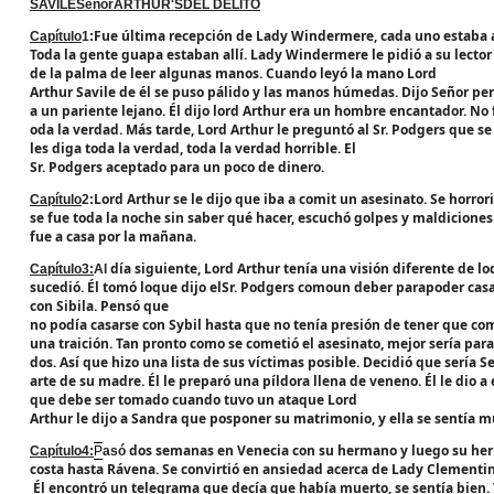
SAVILE
Señor
ARTHUR
'S
DEL DELITO
Fue última recepción de Lady Windermere, cada uno estaba a
Capítulo
1:
Toda la gente guapa estaban allí. Lady Windermere le pidió a su lector
de la palma de leer algunas manos. Cuando leyó la mano Lord
Arthur Savile de él se puso pálido y las manos húmedas. Dijo Señor per
a un pariente lejano. Él dijo lord Arthur era un hombre encantador. No 
oda la verdad. Más tarde, Lord Arthur le preguntó al Sr. Podgers que se
les diga toda la verdad, toda la verdad horrible. El
Sr. Podgers aceptado para un poco de dinero.
Lord Arthur se le dijo que iba a comit un asesinato. Se horrori
Capítulo
2:
se fue toda la noche sin saber qué hacer, escuchó golpes y maldiciones
fue a casa por la mañana.
día siguiente, Lord Arthur tenía una visión diferente de l
Capítulo
3:
Al
sucedió. Él tomó loque dijo elSr. Podgers comoun deber parapoder cas
con Sibila. Pensó que
no podía casarse con Sybil hasta que no tenía presión de tener que comi
una traición. Tan pronto como se cometió el asesinato, mejor sería para
dos. Así que hizo una lista de sus víctimas posible. Decidió que sería
arte de su madre. Él le preparó una píldora llena de veneno. Él le dio a
que debe ser tomado cuando tuvo un ataque Lord
Arthur le dijo a Sandra que posponer su matrimonio, y ella se sentía muy
dos semanas en Venecia con su hermano y luego su herm
Capítulo
4:
P
asó
costa hasta Rávena. Se convirtió en ansiedad acerca de Lady Clementi
Él encontró un telegrama que decía que había muerto, se sentía bien. 