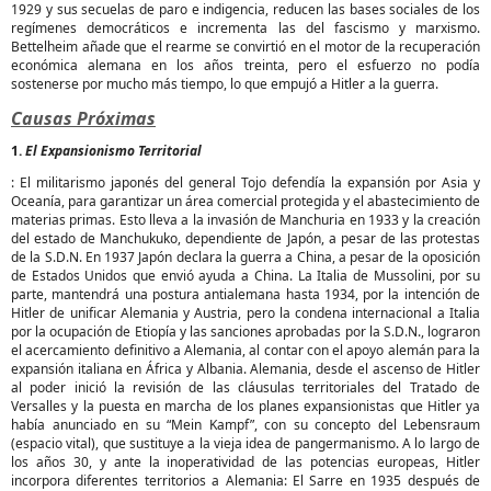
1929 y sus secuelas de paro e indigencia, reducen las bases sociales de los
regímenes democráticos e incrementa las del fascismo y marxismo.
Bettelheim añade que el rearme se convirtió en el motor de la recuperación
económica alemana en los años treinta, pero el esfuerzo no podía
sostenerse por mucho más tiempo, lo que empujó a Hitler a la guerra.
Causas Próximas
1.
El Expansionismo Territorial
: El militarismo japonés del general Tojo defendía la expansión por Asia y
Oceanía, para garantizar un área comercial protegida y el abastecimiento de
materias primas. Esto lleva a la invasión de Manchuria en 1933 y la creación
del estado de Manchukuko, dependiente de Japón, a pesar de las protestas
de la S.D.N. En 1937 Japón declara la guerra a China, a pesar de la oposición
de Estados Unidos que envió ayuda a China. La Italia de Mussolini, por su
parte, mantendrá una postura antialemana hasta 1934, por la intención de
Hitler de unificar Alemania y Austria, pero la condena internacional a Italia
por la ocupación de Etiopía y las sanciones aprobadas por la S.D.N., lograron
el acercamiento definitivo a Alemania, al contar con el apoyo alemán para la
expansión italiana en África y Albania. Alemania, desde el ascenso de Hitler
al poder inició la revisión de las cláusulas territoriales del Tratado de
Versalles y la puesta en marcha de los planes expansionistas que Hitler ya
había anunciado en su “Mein Kampf”, con su concepto del Lebensraum
(espacio vital), que sustituye a la vieja idea de pangermanismo. A lo largo de
los años 30, y ante la inoperatividad de las potencias europeas, Hitler
incorpora diferentes territorios a Alemania: El Sarre en 1935 después de