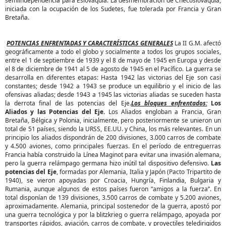
semiindependencia para Eslovaquia. La desmembración de Checoslovaquia,
iniciada con la ocupación de los Sudetes, fue tolerada por Francia y Gran
Bretaña.
POTENCIAS ENFRENTADAS Y CARACTERÍSTICAS GENERALES
La II G.M. afectó
geográficamente a todo el globo y socialmente a todos los grupos sociales,
entre el 1 de septiembre de 1939 y el 8 de mayo de 1945 en Europa y desde
el 8 de diciembre de 1941 al 5 de agosto de 1945 en el Pacífico. La guerra se
desarrolla en diferentes etapas: Hasta 1942 las victorias del Eje son casi
constantes; desde 1942 a 1943 se produce un equilibrio y el inicio de las
ofensivas aliadas; desde 1943 a 1945 las victorias aliadas se suceden hasta
la derrota final de las potencias del Eje.
Los bloques enfrentados:
Los
Aliados y las Potencias del Eje.
Los Aliados engloban a Francia, Gran
Bretaña, Bélgica y Polonia, inicialmente, pero posteriormente se unieron un
total de 51 países, siendo la URSS, EE.UU. y China, los más relevantes. En un
principio los aliados dispondrán de 200 divisiones, 3.000 carros de combate
y 4.500 aviones, como principales fuerzas. En el período de entreguerras
Francia había construido la Línea Maginot para evitar una invasión alemana,
pero la guerra relámpago germana hizo inútil tal dispositivo defensivo.
Las
potencias del Eje
, formadas por Alemania, Italia y Japón (Pacto Tripartito de
1940), se vieron apoyadas por Croacia, Hungría, Finlandia, Bulgaria y
Rumania, aunque algunos de estos países fueron “amigos a la fuerza”. En
total disponían de 139 divisiones, 3.500 carros de combate y 5.200 aviones,
aproximadamente. Alemania, principal sostenedor de la guerra, apostó por
una guerra tecnológica y por la blitzkrieg o guerra relámpago, apoyada por
transportes rápidos, aviación, carros de combate, y proyectiles teledirigidos