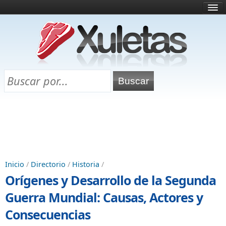
Inicio
¿Qué es esto?
Directorio
Selectividad
Chuletas para exámenes
Programa Chuletas
Inicio
/
Directorio
/
Historia
/
Orígenes y Desarrollo de la Segunda
Guerra Mundial: Causas, Actores y
Consecuencias