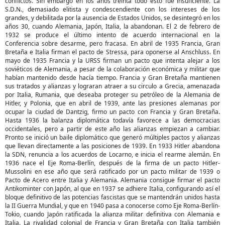
conflictos. Sin embargo en los años treinta todo esto fue insuficiente. La
S.D.N., demasiado elitista y condescendiente con los intereses de los
grandes, y debilitada por la ausencia de Estados Unidos, se desintegró en los
años 30, cuando Alemania, Japón, Italia, la abandonan. El 2 de febrero de
1932 se produce el último intento de acuerdo internacional en la
Conferencia sobre desarme, pero fracasa. En abril de 1935 Francia, Gran
Bretaña e Italia firman el pacto de Stressa, para oponerse al Anschluss. En
mayo de 1935 Francia y la URSS firman un pacto que intenta alejar a los
soviéticos de Alemania, a pesar de la colaboración económica y militar que
habían mantenido desde hacía tiempo. Francia y Gran Bretaña mantienen
sus tratados y alianzas y lograran atraer a su circulo a Grecia, amenazada
por Italia, Rumania, que deseaba proteger su petróleo de la Alemania de
Hitler, y Polonia, que en abril de 1939, ante las presiones alemanas por
ocupar la ciudad de Dantzig, firmo un pacto con Francia y Gran Bretaña.
Hasta 1936 la balanza diplomática todavía favorece a las democracias
occidentales, pero a partir de este año las alianzas empiezan a cambiar.
Pronto se inició un baile diplomático que generó múltiples pactos y alianzas
que llevan directamente a las posiciones de 1939. En 1933 Hitler abandona
la SDN, renuncia a los acuerdos de Locarno, e inicia el rearme alemán. En
1936 nace el Eje Roma-Berlín, después de la firma de un pacto Hitler-
Mussolini en ese año que será ratificado por un pacto militar de 1939 o
Pacto de Acero entre Italia y Alemania. Alemania consigue firmar el pacto
Antikominter con Japón, al que en 1937 se adhiere Italia, configurando así el
bloque definitivo de las potencias fascistas que se mantendrán unidos hasta
la II Guerra Mundial, y que en 1940 pasa a conocerse como Eje Roma-Berlín-
Tokio, cuando Japón ratificada la alianza militar definitiva con Alemania e
Italia. La rivalidad colonial de Francia y Gran Bretaña con Italia también