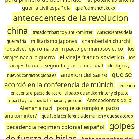
guerra civil española
que fue manchukuko
antecedentes de la revolucion
china
tratado tripartito y antikominter
Antecedentes de la
militarismo japones
chamberlain churchill
guerra fría
rooselvetl eje roma-berlin pacto germanosovietico
los
el viraje franco sovietico
virajes hacia la guerra
los
virajes hacia la segunda guerra mundial
ideologias y
que se
anexion del sarre
nuevos conflictos globales
acordó en la conferencia de múnich
teniendo
en cuenta el pacto de acero , el pacto de antikominter y el pacto
Antecedentes de la
tripartito , quienes lo firmaron y por que
Alemania nazi
porque se rompio el pacto
antikominter?
que fue la conferencia de munich y que se acordo
golpes
decadencia regimen colonial español
de fuerza de hitler