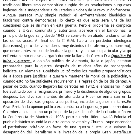
tradicional liberalismo democrático surgido de las revoluciones burguesas
inglesas, de la Independencia de Estados Unidos y de la revolución francesa.
Aunque parezca muy simple reducir el enfrentamiento ideológico a
fascismos contra democracias, lo cierto es que esta será una de las
cuestiones que se dirimen en esta guerra. Pero el problema se complica
cuando la URSS, comunista y autoritaria, aparece en el bando nazi a
principio de la guerra, y desde 1942 se convierte en aliado fundamental de
las democracias. Al final de la II G.M. habrá un perdedor ideológico
(fascismos), pero dos vencedores muy distintos (liberalismo y comunismo),
que desde antes incluso de finalizar la guerra ya inician su particular y largo
enfrentamiento que se alargará durante la llamada Guerra Fría.
Opinió n Pú
blica y guerra:
La opinión pública de Alemania, Italia o Japón, estaban
preparadas para la guerra, después de muchos años de propaganda
belicista. En Alemania, Goebbels utilizó todos los medios propagandísticos
de la época para justificar la guerra y mantener la moral de la población, y
cuando esto no fue suficiente, recurrieron a la represión de los disidentes. A
pesar de todo, cuando llegaron las derrotas en 1942, el entusiasmo inicial
fue sustituido por la resignación, primero, y la disidencia de algunos grupos,
después. Los diversos intentos de atentado a Hitler se enmarcan en la
oposición de diversos grupos a su política, incluidos algunos militares.En
Gran Bretaña la opinión pública era contraria a la guerra, y por ello recibió a
Chamberlain casi como un príncipe de la paz después de la claudicación en
la Conferencia de Munich de 1938, pero cuando Hitler invadió Polonia el
pueblo británico asumió la guerra como inevitable y Churchill supo encender
el patriotismo británico en favor de una guerra "justa" que evitase la
desaparición del liberalismo y la invasión de la propia Gran Bretaña.En