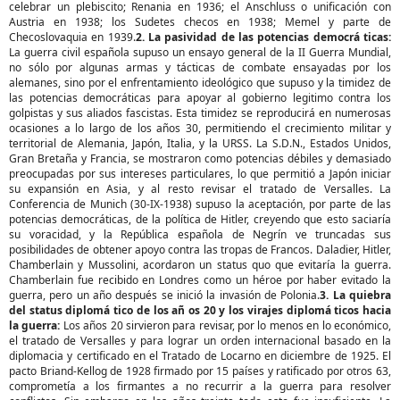
celebrar un plebiscito; Renania en 1936; el Anschluss o unificación con
Austria en 1938; los Sudetes checos en 1938; Memel y parte de
Checoslovaquia en 1939.
2. La pasividad de las potencias democrá ticas:
La guerra civil española supuso un ensayo general de la II Guerra Mundial,
no sólo por algunas armas y tácticas de combate ensayadas por los
alemanes, sino por el enfrentamiento ideológico que supuso y la timidez de
las potencias democráticas para apoyar al gobierno legitimo contra los
golpistas y sus aliados fascistas. Esta timidez se reproducirá en numerosas
ocasiones a lo largo de los años 30, permitiendo el crecimiento militar y
territorial de Alemania, Japón, Italia, y la URSS. La S.D.N., Estados Unidos,
Gran Bretaña y Francia, se mostraron como potencias débiles y demasiado
preocupadas por sus intereses particulares, lo que permitió a Japón iniciar
su expansión en Asia, y al resto revisar el tratado de Versalles. La
Conferencia de Munich (30-IX-1938) supuso la aceptación, por parte de las
potencias democráticas, de la política de Hitler, creyendo que esto saciaría
su voracidad, y la República española de Negrín ve truncadas sus
posibilidades de obtener apoyo contra las tropas de Francos. Daladier, Hitler,
Chamberlain y Mussolini, acordaron un status quo que evitaría la guerra.
Chamberlain fue recibido en Londres como un héroe por haber evitado la
guerra, pero un año después se inició la invasión de Polonia.
3. La quiebra
del status diplomá tico de los añ os 20 y los virajes diplomá ticos hacia
la guerra:
Los años 20 sirvieron para revisar, por lo menos en lo económico,
el tratado de Versalles y para lograr un orden internacional basado en la
diplomacia y certificado en el Tratado de Locarno en diciembre de 1925. El
pacto Briand-Kellog de 1928 firmado por 15 países y ratificado por otros 63,
comprometía a los firmantes a no recurrir a la guerra para resolver