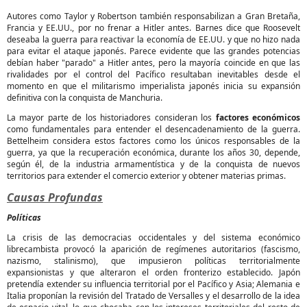
Autores como Taylor y Robertson también responsabilizan a Gran Bretaña,
Francia y EE.UU., por no frenar a Hitler antes. Barnes dice que Roosevelt
deseaba la guerra para reactivar la economía de EE.UU. y que no hizo nada
para evitar el ataque japonés. Parece evidente que las grandes potencias
debían haber "parado" a Hitler antes, pero la mayoría coincide en que las
rivalidades por el control del Pacífico resultaban inevitables desde el
momento en que el militarismo imperialista japonés inicia su expansión
definitiva con la conquista de Manchuria.
La mayor parte de los historiadores consideran los
factores económicos
como fundamentales para entender el desencadenamiento de la guerra.
Bettelheim considera estos factores como los únicos responsables de la
guerra, ya que la recuperación económica, durante los años 30, depende,
según él, de la industria armamentística y de la conquista de nuevos
territorios para extender el comercio exterior y obtener materias primas.
Causas Profundas
Políticas
La crisis de las democracias occidentales y del sistema económico
librecambista provocó la aparición de regímenes autoritarios (fascismo,
nazismo, stalinismo), que impusieron políticas territorialmente
expansionistas y que alteraron el orden fronterizo establecido. Japón
pretendía extender su influencia territorial por el Pacífico y Asia; Alemania e
Italia proponían la revisión del Tratado de Versalles y el desarrollo de la idea