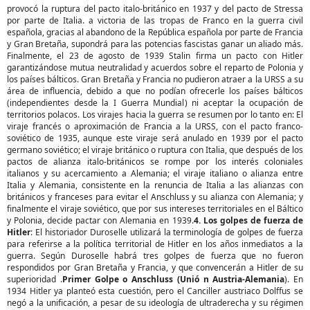
provocó la ruptura del pacto italo-británico en 1937 y del pacto de Stressa
por parte de Italia. a victoria de las tropas de Franco en la guerra civil
española, gracias al abandono de la República española por parte de Francia
y Gran Bretaña, supondrá para las potencias fascistas ganar un aliado más.
Finalmente, el 23 de agosto de 1939 Stalin firma un pacto con Hitler
garantizándose mutua neutralidad y acuerdos sobre el reparto de Polonia y
los países bálticos. Gran Bretaña y Francia no pudieron atraer a la URSS a su
área de influencia, debido a que no podían ofrecerle los países bálticos
(independientes desde la I Guerra Mundial) ni aceptar la ocupación de
territorios polacos. Los virajes hacia la guerra se resumen por lo tanto en: El
viraje francés o aproximación de Francia a la URSS, con el pacto franco-
soviético de 1935, aunque este viraje será anulado en 1939 por el pacto
germano soviético; el viraje británico o ruptura con Italia, que después de los
pactos de alianza italo-británicos se rompe por los interés coloniales
italianos y su acercamiento a Alemania; el viraje italiano o alianza entre
Italia y Alemania, consistente en la renuncia de Italia a las alianzas con
británicos y franceses para evitar el Anschluss y su alianza con Alemania; y
finalmente el viraje soviético, que por sus intereses territoriales en el Báltico
y Polonia, decide pactar con Alemania en 1939.
4. Los golpes de fuerza de
Hitler
: El historiador Duroselle utilizará la terminología de golpes de fuerza
para referirse a la política territorial de Hitler en los años inmediatos a la
guerra. Según Duroselle habrá tres golpes de fuerza que no fueron
respondidos por Gran Bretaña y Francia, y que convencerán a Hitler de su
superioridad .
Primer Golpe o Anschluss (Unió n Austria-Alemania
). En
1934 Hitler ya planteó esta cuestión, pero el Canciller austriaco Dolffus se
negó a la unificación, a pesar de su ideología de ultraderecha y su régimen