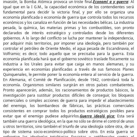
invasión, la Bomba Atómica provoca un triste final.
Economí a y guerra
:
Al
igual que en la I G.M., la capacidad económica de los contendientes será
fundamental para decidir la victoria final, y por ello se organiza una
economía planificada o economía de guerra que controla todos los recursos
económicos y los canaliza en función de las necesidades bélicas. La industria
pesada, la química, las materias primas y los combustibles, son pronto
declarados de interés estratégico y controlados desde los diferentes
gobiernos. A lo largo del conflicto se lucha por mantener la independencia,
por adquirir más territorios, por imponer una ideología, pero también por
controlar el petróleo de Oriente Medio, el agua pesada de Escandinavia, el
Volframio; es decir, todo aquello que se precisaba para la guerra. Esta
economía planificada hará que el gobierno soviético traslade físicamente su
industria a los Urales para evitar que caiga en manos alemanas, y su
experiencia en economías planificadas a través de sus famosos Planes
Quinquenales, le permite poner la economía entera al servicio de la guerra.
En Alemania, el Comité de Planificación, desde 1942, controlará toda la
economía. Organismos similares surgirán en otros países combatientes.
Pronto aparecerán, además, los racionamientos de productos básicos, la
investigación para sustituir productos difíciles de conseguir, los bloqueos
comerciales o simples acciones de guerra para impedir el abastecimiento
del enemigo, los bombardeos de fábricas, las prácticas comerciales
consistentes en comprar todos los productos estratégicos posibles para
evitar que el enemigo pudiese adquirirlos.
Guerra ideoló gica:
Esta será
también una guerra ideológica, en la que no sólo se dirime el control de unos
u otros territorios, sino también el triunfo de una ideología sobre otra, de un
tipo de sistema socio-económico-político sobre otro. En esta guerra se
enfrentan las ideologías totalitarias fascistas y antiliberales contra el