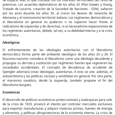
de espacio vital, lo que chocaba con los intereses territoriales del resto de
potencias. Los acuerdos diplomáticos de los años 20 (Plan Dawes y Young,
Tratado de Locarno, creación de la Sociedad de Naciones - SDN), saltaron
por los aires durante los años 30, al crecer los deseos de revancha de
Alemania y el revisionismo territorial italiano. Los regímenes democráticos y
el liberalismo en general no pudieron o no supieron hacer frente al
radicalismo de izquierdas y de derechas, ni al nacionalismo expansionista de
los regímenes autoritarios, debido, tal vez, a su debilidad interna y a la crisis
económica.
Ideológicas
El enfrentamiento de las ideologías autoritarias con el liberalismo
democrático forma parte del ambiente ideológico de los años 20 y 30. El
fascismo-nazismo considera el liberalismo como una ideología decadente y
propugna su derrota y sustitución por regímenes fuertes que regeneren las
sociedades occidentales. El concepto de decadencia de occidente de
Spengler adornará estas ideologías autoritarias. A esto se une, además, el
antisemitismo y las políticas racistas y xenófobas en general. Por otra parte,
el marxismo soviético, desde la izquierda, también propone el fin del
liberalismo burgués.
Económicas
El desarrollo de políticas económicas proteccionistas y autárquicas para salir
de la crisis de 1929, provocó el intento por controlar mercados exclusivos
para exportar manufacturas y adquirir materias primas, fuentes de energía
y alimentos, y políticas ultraprotectoras de la economía interna. La crisis de