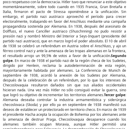
poco respetuoso con la democracia. Hitler tuvo que renunciar a este objetivo
momentáneamente, sobre todo cuando en 1935 Francia, Gran Bretaña e
Italia, firmaron el pacto de Stressa oponiéndose a la unificación. Sin
embargo, el partido nazi austriaco aprovechó el período para crecer
electoralmente, trabajando en favor del Anschluss mediante una campaña
propagandista sostenida por Alemania. En 1938, después del asesinato de
Dolffuss, el nuevo Canciller austriaco (Shuschnning) no pudo resistir a
presión nazi y nombró Ministro del Interior a Seys-Inquart (presidente del
partido nazi austriaco), que en marzo logró el poder absoluto. El 10 de abril
de 1938 se celebró un referéndum en Austria sobre el Anschluss, y ajo un
férreo control nazi y ante la amenaza de las tropas alemanas en la frontera,
el resultado arrojo un 99,5% de votos a favor de la unificación.
Segundo
golpe
. En marzo de 1938 el partido nazi de la región checa de los Sudetes,
dirigido por Henlein, reclama la autodeterminación de esta región,
mayoritariamente habitada por alemanes. La Conferencia de Munich de
septiembre de 1938, acordó la anexión de los Sudetes por Alemania,
después de la celebración de un referéndum, por lo que los intereses de
Checoslovaquia resultaron dañados sin que sus aliados occidentales
hicieran nada. Una vez más Hitler no sólo consiguió evitar la guerra, sino
que logró su objetivo de incrementar los territorios alemanes.
Tercer golpe
:
Alemania deseaba controlar la industria armamentística y siderúrgica
checoslovaca (Skoda) y por ello ya en septiembre de 1938 manifestó sus
deseos de establecer un protectorado en territorio checo. En marzo de 1939
el presidente Hacha acepta la ocupación de Bohemia por los alemanes ante
la amenaza de destruir Praga. Checoslovaquia desaparece cuando los
alemanes también ocupan Moravia, aunque Hitler permitió una