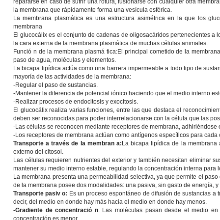
repararse en caso de sufrir una rotura, fusionarse con cualquier otra membr
la membrana que rápidamente forma una vesícula esférica.
La membrana plasmática es una estructura asimétrica en la que los gluco
membrana
El glucocálix es el conjunto de cadenas de oligosacáridos pertenecientes a 
la cara externa de la membrana plasmática de muchas células animales.
Funció n de la membrana plasmá tica:
El principal cometido de la membrana 
paso de agua, moléculas y elementos.
La bicapa lipídica actúa como una barrera impermeable a todo tipo de susta
mayoría de las actividades de la membrana:
-Regular el paso de sustancias.
-Mantener la diferencia de potencial iónico haciendo que el medio interno e
-Realizar procesos de endocitosis y exocitosis.
El glucocálix realiza varias funciones, entre las que destaca el reconocimi
deben ser reconocidas para poder interrelacionarse con la célula que las po
-Las células se reconocen mediante receptores de membrana, adhiriéndose ent
-Los receptores de membrana actúan como antígenos específicos para cada c
Transporte a través de la membran a:
La bicapa lipídica de la membrana
externo del citosol.
Las células requieren nutrientes del exterior y también necesitan eliminar
mantener su medio interno estable, regulando la concentración interna para l
La membrana presenta una permeabilidad selectiva, ya que permite el paso 
de la membrana posee dos modalidades: una pasiva, sin gasto de energía, y 
Transporte pasiv o:
Es un proceso espontáneo de difusión de sustancias a t
decir, del medio en donde hay más hacia el medio en donde hay menos.
-Gradiente de concentració n
: Las moléculas pasan desde el medio en
concentración es menor.