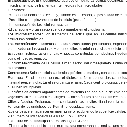
El citoesqueleto:
El citoesqueleto aparece en todas las células eucariotas. 
microfilamentos, los filamentos intermedios y los microtúbulos.
Funciones:
-Mantener la forma de la célula y, cuando es necesario, la posibilidad de cam
-Posibilitar el desplazamiento de la célula (pseudópodos)
-La contracción de las células musculares.
-El transporte y organización de los orgánulos en el citoplasma.
Los microfilamentos:
Son filamentos de actina que en las células musc
estructuras contráctiles.
Los microtúbulos:
Filamentos tubulares constituidos por tubulina, originad
organizador en las vegetales. A partir de ellos se originan el citoesqueleto, el 
Estructura:
Estructuras cilíndricas y huecas constituidas por tubulina. Pueden
como el huso acromático.
Función:
Movimiento de la célula. Organización del citoesqueleto. Forma ce
cromosomas.
Centrosoma:
Sólo en células animales, próximo al núcleo y considerado cen
Estructura:
En el interior aparece el diplosoma formado por dos centríolo
material pericentriolar. En él se organiza el aster. Cada centriolo consta de 9
que unen los tripletes.
Función:
Son centros organizadores de microtúbulos por lo que de este deriv
vegetales sin centrosoma construyen los microtúbulos a partir de un centro o
Cilios y flagelos
: Prolongaciones citoplasmáticas moviles situadas en la me
Función de los undulipodios:
Permitir el desplazamiento.
-Los cilios suelen aparecer en gran número recubriendo la superficie celular.
-El número de los flagelos es escaso, 1 o 2. Largos.
Estructura de los undulipodios
: Se distinguen 4 zonas.
-El corte a la altura del tallo nos muestra una membrana plasmática, una matr