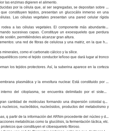
or las enzimas digieren el alimento.
ducidas por la célula que, al ser segregadas, se depositan sobre la
que constituyen tejidos, presentan un glucocálix inmerso en una
lulas. Las células vegetales presentan una pared celular rígida
e rodea a las células vegetales. El componente más abundante y
formando sucesivas capas. Constituye un exoesqueleto que perdura
de sostén, permitiéndoles alcanzar gran altura.
ementos: una red de fibras de celulosa y una matriz, en la que hay
 minerales, como el carbonato cálcico y la sílice.
esqueléticos como el tejido conductor leñoso que dará lugar al tronco
rman los tejidos protectores. Así, la suberina aparece en la corteza
embrana plasmática y la envoltura nuclear. Está constituido por el
interno del citoplasma, se encuentra delimitado por el sistema
ran cantidad de moléculas formando una dispersión coloidal que
s nucleicos, nucleótidos, nucleósidos, productos del metabolismo y
eínas, q partir de la información del ARNm procedente del núcleo y del
cciones metabólicas como la glucólisis, la fermentación láctica, etc.
proteicos que constituyen el citoesqueleto fibroso.