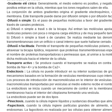
-Gradiente elé ctrico
: Generalmente, el medio externo es positivo, y negativ
positiva entran en la célula, mientras que los iones negativos salen de ella.
La conjunción de ambos gradientes origina el gradiente electroquímico, q
membrana. Este transporte puede darse por difusión simple o por difusión faci
-Difusió n simple
: Es el paso de pequeñas moléculas a favor del gradiente 
través de canales proteicos.
a)
Difusió n simple a travé s de la bicapa
: Así entran las moléculas apol
moléculas polares con poca o ninguna carga eléctrica y de muy pequeño ta
b)
Difusió n simple a travé s de canales
: Se realiza mediante las denom
transmembranosas con un orificio o canal interno que suele hallarse cerrado.
-Difusió n facilitada
: Permite el transporte de pequeñas moléculas polares, 
atravesar la bicapa lipídica, requieren que proteínas transmembranosas espec
el nombre de proteínas transportadoras o permeasas que, al unirse a la moléc
dicha molécula hacia el interior de la célula.
Transporte activo :
Se produce cuando el transportre se realiza en contra 
bomba de Na+-K+ y la bomba de Ca2+.
Endocitosis :
La célula no puede introducir en su interior sustancias de 
mecanismos basados en la formación de vesículas membranosas cuyo interio
Los procesos de introducción de macromoléculas en le interior de vesículas 
macromoléculas transportadas por vesículas al medio externo recibe el nombr
La endocitosis se inicia cuando un mecanismo de control en la membrana, q
membranoso hacia el interior del citoplasma formando una vesícula.
La endocitosis puede ser de dos tipos
-Pinocitosis
, cuando la célula ingiere líquidos y sustancias disueltas que a
-Fagocitosis
, cuando la célula ingiere partículas grandes de alimento, 
endosomas. La fagocitosis es realizada por las células para obtener alime