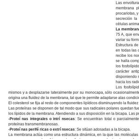
Las envoltura
membrana pla
procariotas,
secreción la 
células anima
La membrana
75 A, que env
variar su for
Estructura d
en todas las 
recibe los n
se halla comp
los fosfolíp
carácter ant
disponiendo s
hacia los radi
Los fosfolípi
mismos y a desplazarse lateralmente por su monocapa, sólo ocasionalmente
origina una fluidez de la membrana, tal que le permite adaptarse alas condic
El colesterol se fija al resto de componentes lipídicos disminuyendo la fluid
Las proteínas se disponen de tal modo que sus radicales polares quedan fue
los lípidos de la membrana. Atendiendo a sus disposición en la bicapa. Las p
-Proteí nas integrales o intrí nsecas
: Se encuentran total o parcialment
proteínas transmembranosas.
-Proteí nas perifé ricas o extrí nsecas
: Se sitúan adosadas a la bicapa.
La membrana actúa como una estructura dinámica, en la que las moléculas 