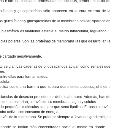
ana e incluso, mediante procesos de endocitosis, perder un sector de
lípidos y glucoproteínas sólo aparecen en la cara externa de la
los glucolípidos y glucoproteínas de la membrana celular. Aparece en
plasmática es mantener estable el meido intracelular, regulando el
ncias polares. Son las proteínas de membrana las que desarrollan la
sté cargado negativamente.
ento celular. Las cadenas de oligosacáridos actúan como señales que
see.
re ellas para formar tejidos.
élula.
 actúa como una barrera que separa dos medios acuosos, el medio
 sustancias de desecho procedentes del metabolismo. Además, han de
o que transportan, a través de su membrana, agua y solutos.
de pequeñas moléculas siempre que sena lipófilas. El paso a través
otra activa, con consumo de energía.
ravés de la membrana. Se produce siempre a favor del gradiente, es
 donde se hallan más concentradas hacia el medio en donde su