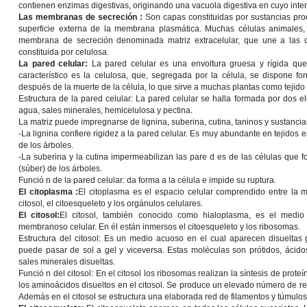
contienen enzimas digestivas, originando una vacuola digestiva en cuyo interi
Las membranas de secreción :
Son capas constituidas por sustancias pro
superficie externa de la membrana plasmática. Muchas células animales, 
membrana de secreción denominada matriz extracelular, que une a las cé
constituida por celulosa.
La pared celular:
La pared celular es una envoltura gruesa y rígida qu
característico es la celulosa, que, segregada por la célula, se dispone 
después de la muerte de la célula, lo que sirve a muchas plantas como tejido 
Estructura de la pared celular:
La pared celular se halla formada por dos el
agua, sales minerales, hemicelulosa y pectina.
La matriz puede impregnarse de lignina, suberina, cutina, taninos y sustancias
-La lignina confiere rigidez a la pared celular. Es muy abundante en tejidos 
de los árboles.
-La suberina y la cutina impermeabilizan las pare d es de las células que fo
(súber) de los árboles.
Funció n de la pared celular:
da forma a la célula e impide su ruptura.
El citoplasma :
El citoplasma es el espacio celular comprendido entre la m
citosol, el citoesqueleto y los orgánulos celulares.
El citosol:
El citosol, también conocido como hialoplasma, es el medio 
membranoso celular. En él están inmersos el citoesqueleto y los ribosomas.
Estructura del citosol:
Es un medio acuoso en el cual aparecen disueltas g
puede pasar de sol a gel y viceversa. Estas moléculas son prótidos, ácido
sales minerales disueltas.
Funció n del citosol
: En el citosol los ribosomas realizan la síntesis de prot
los aminoácidos disueltos en el citosol. Se produce un elevado número de rea
Además en el citosol se estructura una elaborada red de filamentos y túmulos 