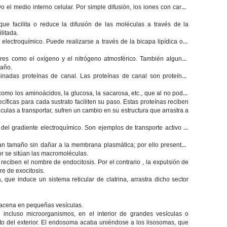
o el medio interno celular. Por simple difusión, los iones con carga
ue facilita o reduce la difusión de las moléculas a través de la
litada.
electroquímico. Puede realizarse a través de la bicapa lipídica o a
ares como el oxígeno y el nitrógeno atmosférico. También algunas
maño.
inadas proteínas de canal. Las proteínas de canal son proteínas
como los aminoácidos, la glucosa, la sacarosa, etc., que al no poder
íficas para cada sustrato faciliten su paso. Estas proteínas reciben
ulas a transportar, sufren un cambio en su estructura que arrastra a
del gradiente electroquímico. Son ejemplos de transporte activo la
gran tamaño sin dañar a la membrana plasmática; por ello presentan
r se sitúan las macromoléculas.
reciben el nombre de endocitosis. Por el contrario , la expulsión de
e de exocitosis.
ue induce un sistema reticular de clatrina, arrastra dicho sector
lmacena en pequeñas vesículas.
o incluso microorganismos, en el interior de grandes vesículas o
nto del exterior. El endosoma acaba uniéndose a los lisosomas, que