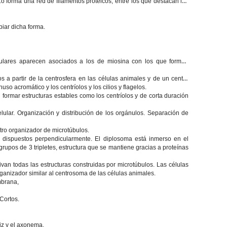
Lo forma una red de filamentos proteicos, entre los que destacan los
biar dicha forma.
ulares aparecen asociados a los de miosina con los que forman
os a partir de la centrosfera en las células animales y de un centro
huso acromático y los centríolos y los cilios y flagelos.
 formar estructuras estables como los centríolos y de corta duración
lular. Organización y distribución de los orgánulos. Separación de
tro organizador de microtúbulos.
s dispuestos perpendicularmente. El diplosoma está inmerso en el
 grupos de 3 tripletes, estructura que se mantiene gracias a proteínas
an todas las estructuras construidas por microtúbulos. Las células
rganizador similar al centrosoma de las células animales.
mbrana,
 Cortos.
iz y el axonema.