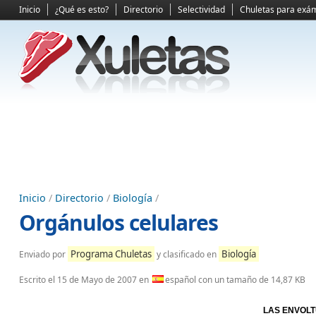
Inicio
¿Qué es esto?
Directorio
Selectividad
Chuletas para exá
Inicio
/
Directorio
/
Biología
/
Orgánulos celulares
Programa Chuletas
Biología
Enviado por
y clasificado en
Escrito el
15 de Mayo de 2007
en
español con un tamaño de 14,87 KB
LAS ENVOLT