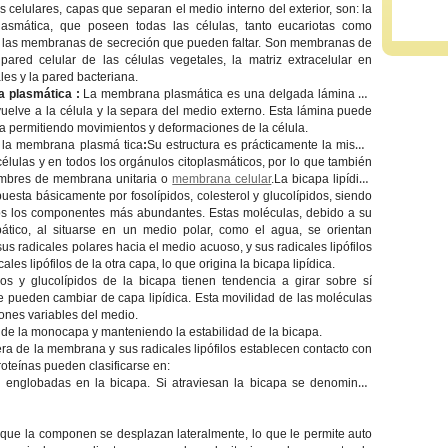
s celulares, capas que separan el medio interno del exterior, son: la
smática, que poseen todas las células, tanto eucariotas como
 y las membranas de secreción que pueden faltar. Son membranas de
pared celular de las células vegetales, la matriz extracelular en
les y la pared bacteriana.
 plasmática :
La membrana plasmática es una delgada lámina de
uelve a la célula y la separa del medio externo. Esta lámina puede
ma permitiendo movimientos y deformaciones de la célula.
e la membrana plasmá tica
:
Su estructura es prácticamente la misma
células y en todos los orgánulos citoplasmáticos, por lo que también
ombres de membrana unitaria o
membrana celular
.La bicapa lipídica
uesta básicamente por fosolípidos, colesterol y glucolípidos, siendo
idos los componentes más abundantes. Estas moléculas, debido a su
ipático, al situarse en un medio polar, como el agua, se orientan
us radicales polares hacia el medio acuoso, y sus radicales lipófilos
cales lipófilos de la otra capa, lo que origina la bicapa lipídica.
dos y glucolípidos de la bicapa tienen tendencia a girar sobre sí
 pueden cambiar de capa lipídica. Esta movilidad de las moléculas
iones variables del medio.
ez de la monocapa y manteniendo la estabilidad de la bicapa.
ra de la membrana y sus radicales lipófilos establecen contacto con
roteínas pueden clasificarse en:
e englobadas en la bicapa. Si atraviesan la bicapa se denominan
que la componen se desplazan lateralmente, lo que le permite auto