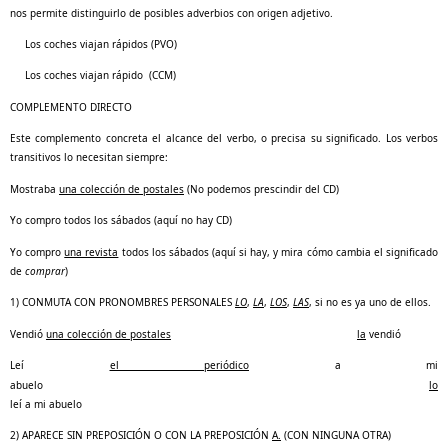
nos permite distinguirlo de posibles adverbios con origen adjetivo.
Los coches viajan rápidos (PVO)
Los coches viajan rápido (CCM)
COMPLEMENTO DIRECTO
Este complemento concreta el alcance del verbo, o precisa su significado. Los verbos
transitivos lo necesitan siempre:
Mostraba
una colección de postales
(No podemos prescindir del CD)
Yo compro todos los sábados (aquí no hay CD)
Yo compro
una revista
todos los sábados (aquí si hay, y mira cómo cambia el significado
de
comprar
)
1) CONMUTA CON PRONOMBRES PERSONALES
LO
,
LA
,
LOS
,
LAS
, si no es ya uno de ellos.
Vendió
una colección de postales
la
vendió
Leí
el periódico
a mi
abuelo
lo
leí a mi abuelo
2) APARECE SIN PREPOSICIÓN O CON LA PREPOSICIÓN
A.
(CON NINGUNA OTRA)