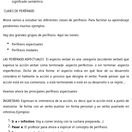
significado semántico.
CLASES DE PERÍFRASIS
Ahora vamos a estudiar las diferentes clases de perífrasis. Para facilitar su aprendizaje
pondremos muchos ejemplos.
Hay dos grandes grupos de perífrasis. Aquí las tienes:
Perífrasis aspectuales
Perífrasis modales
LAS PERÍFRASIS ASPECTUALES El aspecto verbal es una categoría (accidente verbal) que
expresa la acción verbal como terminada -aspecto perfectivo- o sin terminar -aspecto
imperfectivo. Dicho de otra forma: el aspecto indica en qué fase de su desarrollo
considera el hablante la acción o proceso que designa el verbo. Puede pensar que la
acción está en sus comienzos, o está terminando o está en su desarrollo o se repite...
Veamos ahora las principales perífrasis aspectuales:
INGRESIVAS: Expresan la inminencia de la acción, es decir, que la acción está a punto de
realizarse. Se forma con un verbo auxiliar en forma personal y un verbo auxiliado en
infinitivo.Ejemplos:
Ir a + infinitivo:
Voy a comer (estoy con la cuchara preparada...)
Pasar a:
El profesor pasa ahora a explicar el concepto de perífrasis.