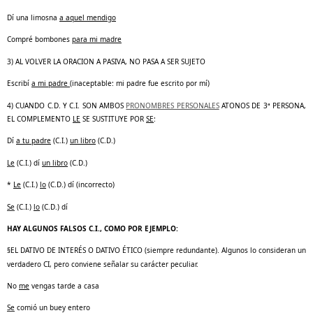
Dí una limosna
a aquel mendigo
Compré bombones
para mi madre
3) AL VOLVER LA ORACION A PASIVA, NO PASA A SER SUJETO
Escribí
a mi padre
(inaceptable: mi padre fue escrito por mí)
4) CUANDO C.D. Y C.I. SON AMBOS
PRONOMBRES PERSONALES
ATONOS DE 3ª PERSONA,
EL COMPLEMENTO
LE
SE SUSTITUYE POR
SE
:
Dí
a tu padre
(C.I.)
un libro
(C.D.)
Le
(C.I.) dí
un libro
(C.D.)
*
Le
(C.I.)
lo
(C.D.) dí (incorrecto)
Se
(C.I.)
lo
(C.D.) dí
HAY ALGUNOS FALSOS C.I., COMO POR EJEMPLO:
§
EL DATIVO DE INTERÉS O DATIVO ÉTICO (siempre redundante). Algunos lo consideran un
verdadero CI, pero conviene señalar su carácter peculiar.
No
me
vengas tarde a casa
Se
comió un buey entero