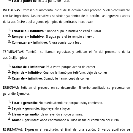
Estar a punto de:
Está a punto de llorar.
INCOATIVAS: Expresan el momento inicial de la acción o del proceso. Suelen confundirse
con las ingresivas. Las incoativas se sitúan ya dentro de la acción. Las ingresivas antes
de la acción.He aquí algunos ejemplos de perífrasis incoativas:
Echarse a + infinitivo:
Cuando supo la noticia se echó a llorar.
Romper a + infinitivo:
El agua para el té rompió a hervir.
Comenzar a + infinitivo:
Ahora comienzo a leer.
TERMINATIVAS: También se llaman egresivas y señalan el fin del proceso o de la
acción.Ejemplos:
Acabar de + infinitivo:
Iré a verte porque acabo de comer.
Dejar de + infinitivo:
Cuando le llamó por teléfono, dejó de comer.
Cesar de + infinitivo:
Cuando le llamó, cesó de comer.
DURATIVAS: Señalan el proceso en su desarrollo. El verbo auxiliado se presenta en
gerundio.Ejemplos:
Estar + gerundio:
No puedo atenderte porque estoy comiendo.
Seguir + gerundio:
Sigo leyendo a Joyce.
Llevar + gerundio:
Llevo leyendo a Joyce un mes.
Andar + gerundio:
Anda enamorando a Luisa desde el comienzo del curso.
RESULTATIVAS: Expresan el resultado, el final de una acción. El verbo auxiliado se