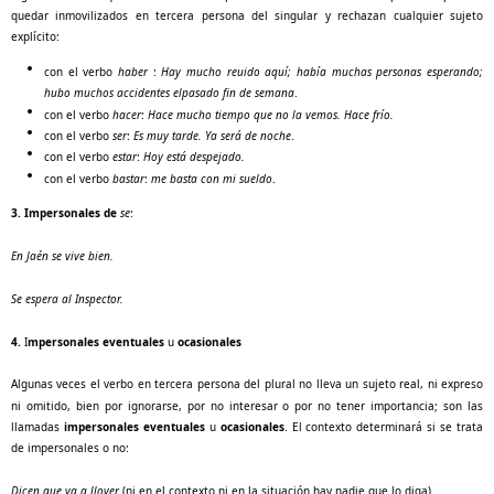
quedar inmovilizados en tercera persona del singular y rechazan cualquier sujeto
explícito:
con el verbo
haber
:
Hay mucho reuido aquí; había muchas personas esperando;
hubo muchos accidentes elpasado fin de semana
.
con el verbo
hacer
:
Hace
mucho tiempo que no la vemos. Hace frío.
con el verbo
ser
:
Es muy tarde. Ya será de noche
.
con el verbo
estar
:
Hoy está despejado.
con el verbo
bastar
:
me basta con mi sueldo
.
3.
Impersonales de
se
:
En Jaén se vive bien.
Se espera al Inspector.
4.
I
mpersonales eventuales
u
ocasionales
Algunas veces el verbo en tercera persona del plural no lleva un sujeto real, ni expreso
ni omitido, bien por ignorarse, por no interesar o por no tener importancia; son las
llamadas
impersonales eventuales
u
ocasionales
. El contexto determinará si se trata
de impersonales o no:
Dicen que va a llover
(ni en el contexto ni en la situación hay nadie que lo diga)
.