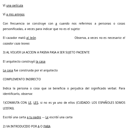
Ví
una película
Ví
a mis amigos
Con frecuencia se construye con
a
cuando nos referimos a personas o cosas
personificadas, a veces para indicar que no es el sujeto:
El cazador mató
al león
Observa, a veces no es necesario:
el
cazador caza leones
3) AL VOLVER LA ACCION A PASIVA PASA A SER SUJETO PACIENTE
El arquitecto construyó
la casa
La casa
fue construida por el arquitecto
COMPLEMENTO INDIRECTO
Indica la persona o cosa que se beneficia o perjudica del significado verbal. Para
identificarlo, observa:
1)
CONMUTA CON
LE
,
LES
, si no es ya uno de ellos (CUIDADO: LOS ESPAÑOLES SOMOS
LEISTAS).
Escribí una carta
a tu padre
‑‑‑
Le
escribí una carta
2) VA INTRODUCIDO POR
A
O
PARA