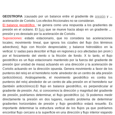
GEOSTROFIA :
causado por un balance entre el gradiente de
presión
y la
aceleración de Coriolis. Los efectos friccionales no se consideran.
El balance geostrófico
: se genera como una respuesta a los gradientes de
presión en el océano. El
flujo
que se mueve hacia abajo en un gradiente de
presión y es desviado por la aceleración de Coriolis .
Suposiciones
: estado estacionario, que no considera las aceleraciones
locales; movimiento lineal, que ignora los cizalles del flujo (los términos
advectivos); flujo con fricción despreciable; y balance hidrostático en la
vertical. U sadas para describir el flujo en regiones p oco afectadas (en prom )
por el forzamiento del viento o la fricción de fondo. X lo tanto, el flujo
geostrófico es un flujo estacionario mantenido por la fuerza del gradiente de
presión (por unidad de masa) actuando en una dirección y la aceleración de
Coriolis actuando en la dirección opuesta. Genera movimiento a favor de los
punteros del reloj en el hemisferio norte alrededor de un centro de alta presión
(anticiclónico). Análogamente, el movimiento geostrófico es contra los
punteros del reloj alrededor de un centro de alta presión en el hemisferio sur
(también anticiclónico).El flujo en balance geostrófico, es perpendicular al
gradiente de presión. Asi, si conocemos la dirección y magnitud del gradiente
de presión, podríamos determinar, el flujo geostrófico (u). Si podemos medir
directamente la presión en dos lugares, nuestro problema de determinar
gradientes horizontales de presión y flujo geostrófico estará resuelto. Es
importante determinar la estructura vertical de los flujos ya que podríamos
encontrar flujo cercano a la superficie en una dirección y flujo interior viajando