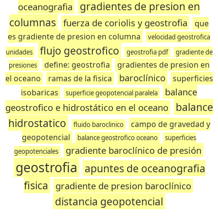
gradientes de presion en
oceanografia
columnas
fuerza de coriolis y geostrofia
que
es gradiente de presion en columna
velocidad geostrofica
flujo geostrofico
unidades
geostrofia pdf
gradiente de
define: geostrofia
gradientes de presion en
presiones
baroclínico
el oceano
ramas de la fisica
superficies
balance
isobaricas
superficie geopotencial paralela
balance
geostrofico e hidrostático en el oceano
hidrostatico
campo de gravedad y
fluido baroclinico
geopotencial
balance geostrofico oceano
superficies
gradiente baroclínico de presión
geopotenciales
geostrofia
apuntes de oceanografia
fisica
gradiente de presion baroclínico
distancia geopotencial