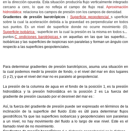
en la dirección opuesta. Esta situación produciría flujo verticalmente integrado
cercano a cero, lo que no refleja el campo de flujo real.
Aproximación
hidrostática
: relaciona los campos de presión con los campos de densidad.
Gradientes de presión barotrópicos :
Superficie geopotencial
s uperficie
sobre la cual la aceleración debida a la gravedad es perpendicular en todos
sus puntos. Es un nivel de superficie donde no ocurre movimiento (0).
Superficie isobárica
: superficie en la cual la presión es la misma en todos sus
puntos.
C ondiciones barotrópicas
s on aquellas en las que las superficies
isobáricas y las superficies de isopicnas son paralelas y forman un ángulo con
respecto a las superficies geopotenciales.
Para determinar gradientes de presión barotrópicos, asuma una situación en
la cual podemos medir la presión de fondo, o el nivel del mar en dos lugares
(1 y 2), y que el nivel del mar no es paralelo al geopotencial.
La presión de la columna de agua en el fondo de la posición 1, es la presión
hidrostática y la presión hidrostática en la posición 2 es La fuerza del
gradiente de presión causado por el desnivel del mar es :
Así, la fuerza del gradiente de presión puede ser expresado en términos de la
inclinación de la superficie del fluido .Esto es útil para determinar flujos
geostróficos.Ya que las superficies isobaricas y geopotenciales son paralelas
a un nivel, no hay movimiento del fluido a lo largo de ese nivel. Este es el
llamado nivel de no movimiento.