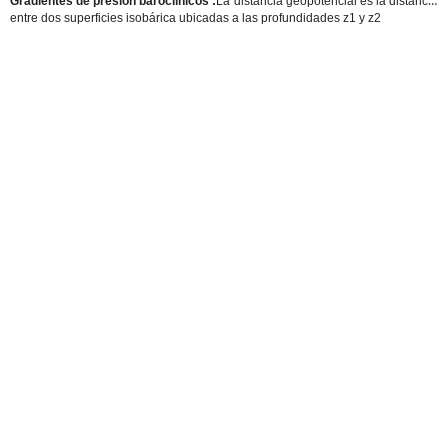
Gradientes de presión baroclínicos :
La distancia geopotencial es la distancia
entre dos superficies isobárica ubicadas a las profundidades z1 y z2