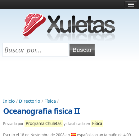
Inicio
¿Qué es esto?
Directorio
Selectividad
Chuletas para exámenes
Programa Chuletas
Inicio
/
Directorio
/
Física
/
Oceanografia fisica II
Programa Chuletas
Física
Enviado por
y clasificado en
Escrito el
18 de Noviembre de 2008
en
español con un tamaño de 4,09