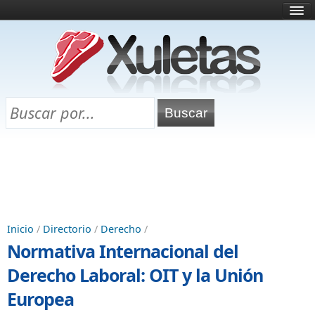
Inicio
¿Qué es esto?
Directorio
Selectividad
Chuletas para exámenes
Programa Chuletas
Inicio
/
Directorio
/
Derecho
/
Normativa Internacional del
Derecho Laboral: OIT y la Unión
Europea