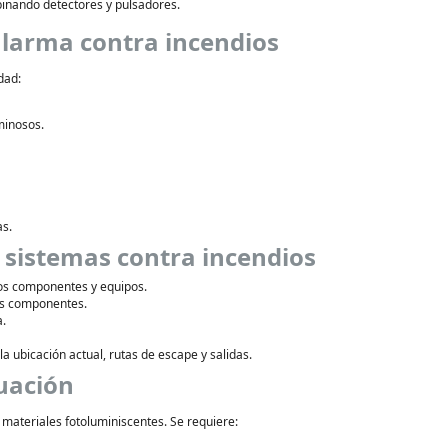
binando detectores y pulsadores.
 alarma contra incendios
dad:
minosos.
as.
e sistemas contra incendios
los componentes y equipos.
os componentes.
a.
a ubicación actual, rutas de escape y salidas.
cuación
 materiales fotoluminiscentes. Se requiere: