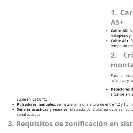
1. Car
AS+
Cable AS:
No
halógenos y b
Cable AS+:
Re
temperaturas
2. Cr
montaj
Para la ins
acústicas y a
Detectores 
situarse en 
superen los 50 °C.
Pulsadores manuales:
Se instalarán a una altura de entre 1,2 y 1,5 m
Señales acústicas y visuales:
El sonido de la alarma debe ser cont
señal acústica.
3. Requisitos de zonificación en si