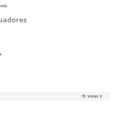
tada.
tuadores
a.
Visitas: 0