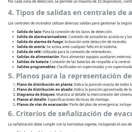
Por cada zona de detección, se permite un máximo de 32 dispositivos, com
4. Tipos de salidas en centrales de
Las centrales de incendios utilizan diversas salidas para gestionar la seguri
Salida de lazo:
Para la conexión de los lazos de detección.
Salida de alarma/avisadores:
Conexión de avisadores acústicos y lu
Salida de alarma de fuego:
Activación ante detección de incendio.
Salida de avería:
Se activa ante cualquier fallo en el sistema.
Salida de relé:
Utilizada para la conexión de retenedores.
Salidas de alimentación:
Para alimentar equipos auxiliares externos.
Salidas de batería:
Conexión de las baterías de respaldo a la central.
Salidas programables:
Clasificadas en supervisadas y no supervisad
5. Planos para la representación d
Plano de distribución en planta:
Indica la posición exacta de todos 
Plano de distribución en alzado:
Indica la posición aproximada de l
Diagrama de bloques:
Muestra al detalle la interconexión del sistem
Planos al detalle:
Especificaciones técnicas de montaje.
Planos de vías de evacuación:
Parte del plan de emergencia; incluye l
6. Criterios de señalización de eva
La señalización debe cumplir con la normativa vigente, incluyendo el uso de