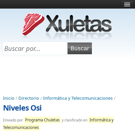
Inicio
¿Qué es esto?
Directorio
Selectividad
Chuletas para exámenes
Programa Chuletas
Inicio
/
Directorio
/
Informática y Telecomunicaciones
/
Niveles Osi
Programa Chuletas
Informática y
Enviado por
y clasificado en
Telecomunicaciones