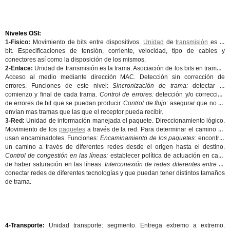
Niveles OSI:
1-Fisico:
Movimiento de bits entre dispositivos.
Unidad
de
transmisión
es el
bit. Especificaciones de tensión, corriente, velocidad, tipo de cables y
conectores así como la disposición de los mismos.
2-Enlace:
Unidad de transmisión es la trama. Asociación de los bits en tramas.
Acceso al medio mediante dirección MAC. Detección sin corrección de
errores. Funciones de este nivel:
Sincronización de trama:
detectar el
comienzo y final de cada trama.
Control de errores:
detección y/o corrección
de errores de bit que se puedan producir.
Control de flujo:
asegurar que no se
envían mas tramas que las que el receptor pueda recibir.
3-Red:
Unidad de información manejada el paquete. Direccionamiento lógico.
Movimiento de los
paquetes
a través de la red. Para determinar el camino se
usan encaminadotes. Funciones:
Encaminamiento de los paquetes:
encontrar
un camino a través de diferentes redes desde el origen hasta el destino.
Control de congestión en las líneas:
establecer política de actuación en caso
de haber saturación en las líneas.
Interconexión de redes diferentes entre sí:
conectar redes de diferentes tecnologías y que puedan tener distintos tamaños
de trama.
4-Transporte:
Unidad transporte: segmento. Entrega extremo a extremo.