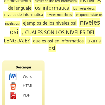
los niveles
de movimiento
niveles de una red informatica
osi informatica
de lenguaje
los nveles de osi
niveles de informatica
niveles modelo osi
en que consiste los
niveles
ejemplos de los niveles osi
niveles osi
osi
¿ CUALES SON LOS NIVELES DEL
LENGUAJE?
trama
que es osi en informatica
osi
Descargar
Word
HTML
PDF