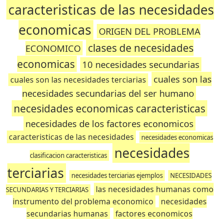
caracteristicas de las necesidades
economicas
ORIGEN DEL PROBLEMA
clases de necesidades
ECONOMICO
economicas
10 necesidades secundarias
cuales son las
cuales son las necesidades terciarias
necesidades secundarias del ser humano
necesidades economicas caracteristicas
necesidades de los factores economicos
caracteristicas de las necesidades
necesidades economicas
necesidades
clasificacion caracteristicas
terciarias
necesidades terciarias ejemplos
NECESIDADES
las necesidades humanas como
SECUNDARIAS Y TERCIARIAS
instrumento del problema economico
necesidades
secundarias humanas
factores economicos