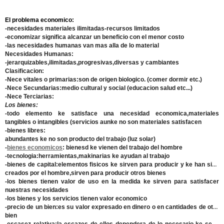
El problema economico:
-necesidades materiales ilimitadas-recursos limitados
-economizar significa alcanzar un beneficio con el menor costo
-las necesidades humanas van mas alla de lo material
Necesidades Humanas:
-jerarquizables,ilimitadas,progresivas,diversas y cambiantes
Clasificacion:
-Nece vitales o primarias:
son de origen biologico. (comer dormir etc.)
-Nece Secundarias:
medio cultural y social (educacion salud etc...)
-Nece Terciarias:
Los bienes:
-todo elemento ke satisface una necesidad economica,materiales
tangibles o intangibles (servicios aunke no son materiales satisfacen
-bienes libres:
abundantes ke no son producto del trabajo (luz solar)
-
bienes economicos
:
bienesd ke vienen del trabajo del hombre
-tecnologia:
herramientas,makinarias ke ayudan al trabajo
-bienes de capital
:elementos fisicos ke sirven para producir y ke han sido
creados por el hombre,sirven para producir otros bienes
-los bienes tienen
valor de uso
en la medida ke sirven para satisfacer
nuestras necesidades
-los bienes y los servicios tienen valor economico
-
precio de un bien:
es su valor expresado en dinero o en cantidades de otro
bien