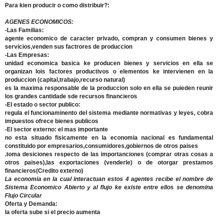
Para kien producir o como distribuir?:
AGENES ECONOMICOS:
-Las Familias:
agente economico de caracter privado, compran y consumen bienes y
servicios,venden sus factrores de produccion
-Las Empresas:
unidad economica basica ke producen bienes y servicios en ella se
organizan lois factores productivos o elementos ke intervienen en la
produccion (capital,trabajo,recurso natural)
es la maxima responsable de la produccion solo en ella se puieden reunir
los grandes cantidade sde recursos financieros
-El estado o sector publico:
regula el funcionaminento del sistema mediante normativas y leyes, cobra
impuestos ofrece bienes publicos
-El sector externo: el mas importante
no esta situado fisicamente en la economia nacional es fundamental
constituido por empresarios,consumidores,gobiernos de otros paises
.toma desiciones respecto de las importanciones (comprar otras cosas a
otros paises),las exportaciones (venderle) o de otorgar prestamos
financieros(Credito externo)
La economia en la cual interactuan estos 4 agentes recibe el nombre de
Sistema Economico Abierto y al flujo ke existe entre ellos se denomina
Flujo Circular
Oferta y Demanda:
la oferta sube si el precio aumenta