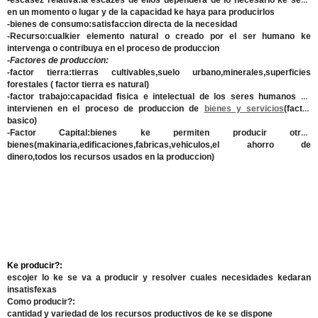
-escasez relativa:
la escazes de ellos dependera de lo necesario ke sean
en un momento o lugar y de la capacidad ke haya para producirlos
-bienes de consumo:satisfaccion directa de la necesidad
-Recurso:
cualkier elemento natural o creado por el ser humano ke
intervenga o contribuya en el proceso de produccion
-Factores de produccion:
-factor tierra:
tierras cultivables,suelo urbano,minerales,superficies
forestales ( factor tierra es natural)
-factor trabajo:
capacidad fisica e intelectual de los seres humanos ke
intervienen en el proceso de produccion de
bienes y servicios
(factor
basico)
-Factor Capital:
bienes ke permiten producir otros
bienes(makinaria,edificaciones,fabricas,vehiculos,el ahorro de
dinero,todos los recursos usados en la produccion)
Ke producir?:
escojer lo ke se va a producir y resolver cuales necesidades kedaran
insatisfexas
Como producir?:
cantidad y variedad de los recursos productivos de ke se dispone