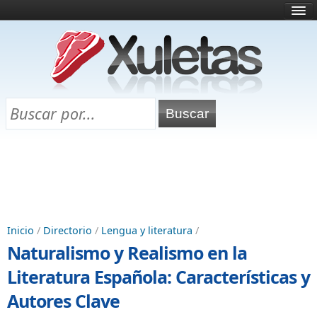
Inicio
¿Qué es esto?
Directorio
Selectividad
Chuletas para exámenes
Programa Chuletas
Inicio
/
Directorio
/
Lengua y literatura
/
Naturalismo y Realismo en la
Literatura Española: Características y
Autores Clave