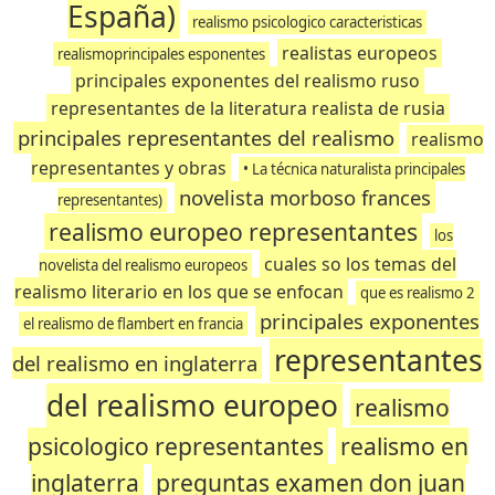
España)
realismo psicologico caracteristicas
realistas europeos
realismoprincipales esponentes
principales exponentes del realismo ruso
representantes de la literatura realista de rusia
principales representantes del realismo
realismo
representantes y obras
• La técnica naturalista principales
novelista morboso frances
representantes)
realismo europeo representantes
los
cuales so los temas del
novelista del realismo europeos
realismo literario en los que se enfocan
que es realismo 2
principales exponentes
el realismo de flambert en francia
representantes
del realismo en inglaterra
del realismo europeo
realismo
psicologico representantes
realismo en
inglaterra
preguntas examen don juan