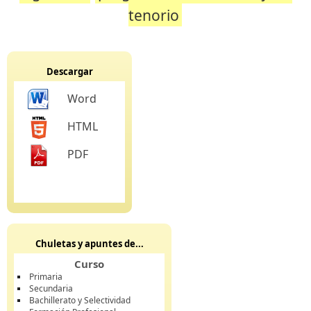
tenorio
Descargar
Word
HTML
PDF
Chuletas y apuntes de...
Curso
Primaria
Secundaria
Bachillerato y Selectividad