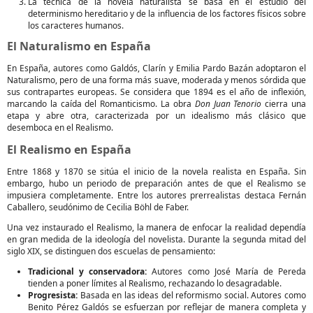
La técnica de la novela naturalista se basa en el estudio del
determinismo hereditario y de la influencia de los factores físicos sobre
los caracteres humanos.
El Naturalismo en España
En España, autores como Galdós, Clarín y Emilia Pardo Bazán adoptaron el
Naturalismo, pero de una forma más suave, moderada y menos sórdida que
sus contrapartes europeas. Se considera que 1894 es el año de inflexión,
marcando la caída del Romanticismo. La obra
Don Juan Tenorio
cierra una
etapa y abre otra, caracterizada por un idealismo más clásico que
desemboca en el Realismo.
El Realismo en España
Entre 1868 y 1870 se sitúa el inicio de la novela realista en España. Sin
embargo, hubo un periodo de preparación antes de que el Realismo se
impusiera completamente. Entre los autores prerrealistas destaca Fernán
Caballero, seudónimo de Cecilia Böhl de Faber.
Una vez instaurado el Realismo, la manera de enfocar la realidad dependía
en gran medida de la ideología del novelista. Durante la segunda mitad del
siglo XIX, se distinguen dos escuelas de pensamiento:
Tradicional y conservadora:
Autores como José María de Pereda
tienden a poner límites al Realismo, rechazando lo desagradable.
Progresista:
Basada en las ideas del reformismo social. Autores como
Benito Pérez Galdós se esfuerzan por reflejar de manera completa y