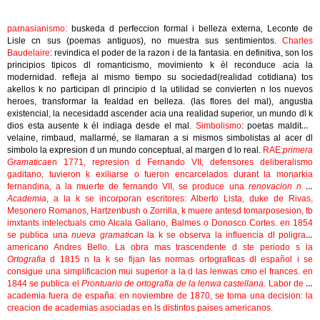
parnasianismo:
buskeda d perfeccion formal i belleza externa, Leconte de
Lisle cn sus (poemas antiguos), no muestra sus sentimientos.
Charles
Baudelaire
: revindica el poder de la razon i de la fantasia. en definitiva, son los
principios tipicos dl romanticismo, movimiento k èl reconduce acia la
modernidad. refleja al mismo tiempo su sociedad(realidad cotidiana) tos
akellos k no participan dl principio d la utilidad se convierten n los nuevos
heroes, transformar la fealdad en belleza. (las flores del mal), angustia
existencial, la necesidadd ascender acia una realidad superior, un mundo dl k
dios esta ausente k él indiaga desde el mal.
Simbolismo
: poetas malditos:
velaine, rimbaud, mallarmé, se llamaran a si mismos simbolistas al acer dl
simbolo la expresion d un mundo conceptual, al margen d lo real.
RAE:
primera
Gramatica
en 1771, represion d Fernando VII, defensores deliberalismo
gaditano, tuvieron k exiliarse o fueron encarcelados durant la monarkia
fernandina, a la muerte de fernando VII, se produce una
renovacion n la
Academia
, a la k se incorporan escritores: Alberto Lista, duke de Rivas,
Mesonero Romanos, Hartzenbush o Zorrilla, k muere antesd tomarposesion, tb
imxtants intelectuals cmo Alcala Galiano, Balmes o Donosco Cortes. en 1854
se publica una
nueva gramatica
n la k se observa la influencia dl poligrafo
americano Andres Bello. La obra mas trascendente d ste periodo s la
Ortografia
d 1815 n la k se fijan las normas ortograficas dl español i se
consigue una simplificacion mui superior a la d las lenwas cmo el frances. en
1844 se publica el
Prontuario de ortografia de la lenwa castellana
. Labor de la
academia fuera de españa: en noviembre de 1870, se toma una decision: la
creacion de academias asociadas en ls distintos paises americanos.