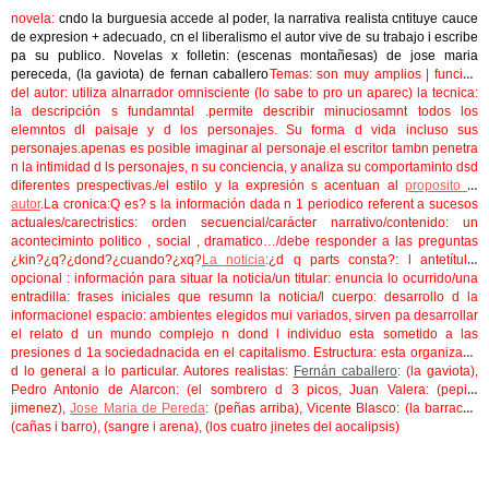
novela:
cndo la burguesia accede al poder, la narrativa realista cntituye cauce
de expresion + adecuado, cn el liberalismo el autor vive de su trabajo i escribe
pa su publico. Novelas x folletin: (escenas montañesas) de jose maria
pereceda, (la gaviota) de fernan caballero
Temas
: son muy amplios
| función
del autor
: utiliza al
narrador omnisciente (lo sabe to pro un aparec)
la tecnica
:
la descripción s fundamntal .permite describir minuciosamnt todos los
elemntos dl paisaje y d los personajes. Su forma d vida incluso sus
personajes.apenas es posible imaginar al personaje.el escritor tambn penetra
n la intimidad d ls personajes, n su conciencia, y analiza su comportaminto dsd
diferentes prespectivas./el estilo y la expresión s acentuan al
proposito dl
autor
.
La cronica:
Q es?
s la información dada n 1 periodico referent a sucesos
actuales/
carectristics:
orden secuencial/carácter narrativo/
contenido:
un
aconteciminto politico , social , dramatico…/debe responder a las preguntas
¿kin?¿q?¿dond?¿cuando?¿xq?
La noticia
:
¿d q parts consta?:
l antetítulo,
opcional : información para situar la noticia/un titular: enuncia lo ocurrido/una
entradilla: frases iniciales que resumn la noticia/l cuerpo: desarrollo d la
informacion
el espacio:
ambientes elegidos mui variados, sirven pa desarrollar
el relato d un mundo complejo n dond l individuo esta sometido a las
presiones d 1a sociedadnacida en el capitalismo.
Estructura:
esta organizado
d lo general a lo particular.
Autores realistas:
Fernán caballero
: (la gaviota),
Pedro Antonio de Alarcon
: (el sombrero d 3 picos,
Juan Valera:
(pepita
jimenez),
Jose Maria de Pereda
:
(peñas arriba),
Vicente Blasco
: (la barraca),
(cañas i barro), (sangre i arena), (los cuatro jinetes del aocalipsis)