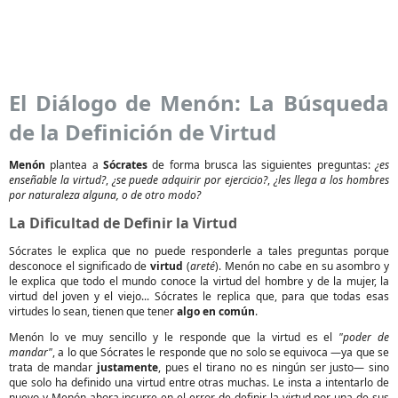
El Diálogo de Menón: La Búsqueda
de la Definición de Virtud
Menón
plantea a
Sócrates
de forma brusca las siguientes preguntas:
¿es
enseñable la virtud?
,
¿se puede adquirir por ejercicio?
,
¿les llega a los hombres
por naturaleza alguna, o de otro modo?
La Dificultad de Definir la Virtud
Sócrates le explica que no puede responderle a tales preguntas porque
desconoce el significado de
virtud
(
areté
). Menón no cabe en su asombro y
le explica que todo el mundo conoce la virtud del hombre y de la mujer, la
virtud del joven y el viejo... Sócrates le replica que, para que todas esas
virtudes lo sean, tienen que tener
algo en común
.
Menón lo ve muy sencillo y le responde que la virtud es el
"poder de
mandar"
, a lo que Sócrates le responde que no solo se equivoca —ya que se
trata de mandar
justamente
, pues el tirano no es ningún ser justo— sino
que solo ha definido una virtud entre otras muchas. Le insta a intentarlo de
nuevo y Menón ahora incurre en el error de definir la virtud por una de sus