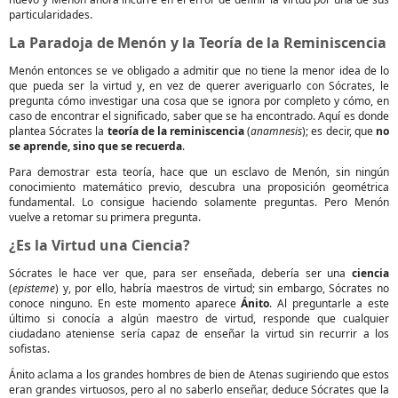
particularidades.
La Paradoja de Menón y la Teoría de la Reminiscencia
Menón entonces se ve obligado a admitir que no tiene la menor idea de lo
que pueda ser la virtud y, en vez de querer averiguarlo con Sócrates, le
pregunta cómo investigar una cosa que se ignora por completo y cómo, en
caso de encontrar el significado, saber que se ha encontrado. Aquí es donde
plantea Sócrates la
teoría de la reminiscencia
(
anamnesis
); es decir, que
no
se aprende, sino que se recuerda
.
Para demostrar esta teoría, hace que un esclavo de Menón, sin ningún
conocimiento matemático previo, descubra una proposición geométrica
fundamental. Lo consigue haciendo solamente preguntas. Pero Menón
vuelve a retomar su primera pregunta.
¿Es la Virtud una Ciencia?
Sócrates le hace ver que, para ser enseñada, debería ser una
ciencia
(
episteme
) y, por ello, habría maestros de virtud; sin embargo, Sócrates no
conoce ninguno. En este momento aparece
Ánito
. Al preguntarle a este
último si conocía a algún maestro de virtud, responde que cualquier
ciudadano ateniense sería capaz de enseñar la virtud sin recurrir a los
sofistas.
Ánito aclama a los grandes hombres de bien de Atenas sugiriendo que estos
eran grandes virtuosos, pero al no saberlo enseñar, deduce Sócrates que la