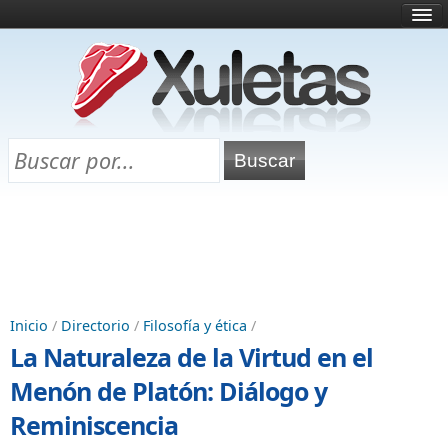
Inicio
¿Qué es esto?
Directorio
Selectividad
Chuletas para exámenes
Programa Chuletas
Inicio
/
Directorio
/
Filosofía y ética
/
La Naturaleza de la Virtud en el
Menón de Platón: Diálogo y
Reminiscencia