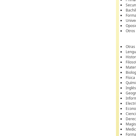
Secun
Bachil
Forma
Unive
Oposi
Otros
Otras
Lengua
Histor
Filoso
Matem
Biolo
Física
Quími
Inglé
Geogr
Infor
Electr
Econ
Cienci
Dere
Magis
Medic
Forma