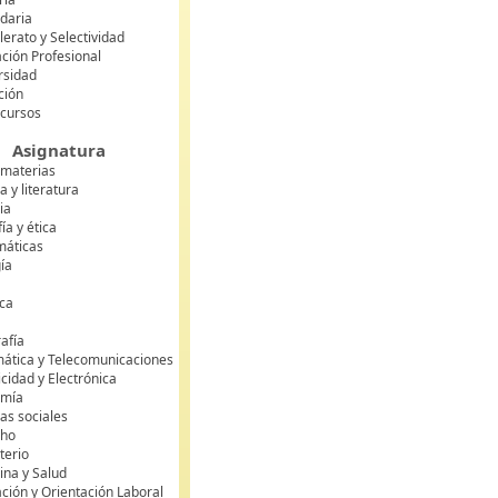
daria
lerato y Selectividad
ción Profesional
rsidad
ción
 cursos
Asignatura
 materias
 y literatura
ia
fía y ética
áticas
gía
ca
s
afía
mática y Telecomunicaciones
icidad y Electrónica
omía
as sociales
cho
terio
ina y Salud
ción y Orientación Laboral