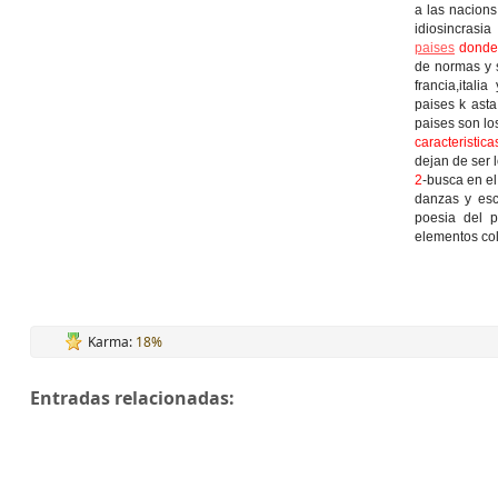
a las nacions
idiosincrasia
paises
donde 
de normas y s
francia,ital
paises k asta
paises son lo
caracteristic
dejan de ser 
2
-busca en el
danzas y esc
poesia del p
elementos col
Karma:
18%
Entradas relacionadas: