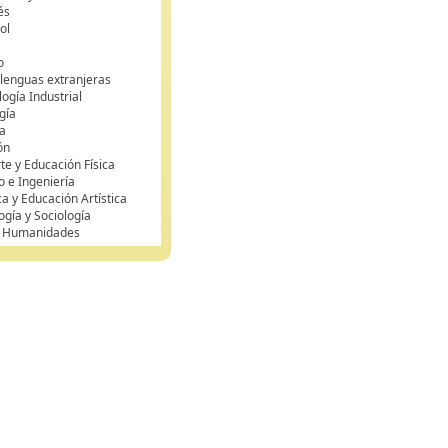
és
ol
o
 lenguas extranjeras
ogía Industrial
gía
a
ón
te y Educación Física
o e Ingeniería
ca y Educación Artística
ogía y Sociología
y Humanidades