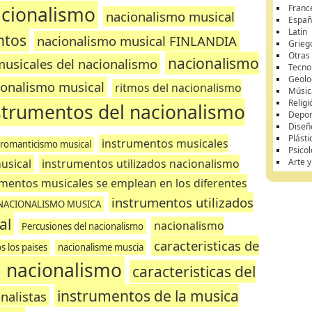
acionalismo
Franc
nacionalismo musical
Españ
Latín
ntos
nacionalismo musical FINLANDIA
Grieg
Otras
nacionalismo
musicales del nacionalismo
Tecnol
Geolo
cionalismo musical
ritmos del nacionalismo
Músic
Religi
strumentos del nacionalismo
Depor
Diseñ
Plásti
instrumentos musicales
romanticismo musical
Psicol
usical
instrumentos utilizados nacionalismo
Arte 
mentos musicales se emplean en los diferentes
instrumentos utilizados
 NACIONALISMO MUSICA
al
nacionalismo
Percusiones del nacionalismo
caracteristicas de
s los paises
nacionalisme muscia
l nacionalismo
caracteristicas del
instrumentos de la musica
nalistas