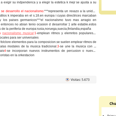
 a exigir su indpendenca y a elegir la estetica k mejr se ajusta a su
se desarrollo el nacionalismo:
***representa un rexazo a la unidad
tilos k imperaba en el s.18.en europa i cuyas directrices marcaban
ia y los paises germanicos***el nacionalsmo tuvo mas arragio en
 entonces no abian tenio ocasion d desarrollar 1 arte estable.estos
s de la periferia de europa:rusia,noruega,suecia,finlandia,españa
as
nacionalismo musical
:1
-emplean ritmos y elemntos populares k
locales para ser universales
 folclore elementos para la composicion.se suelen emplear ritmos de
alas modales de la musica tradicional
.3
-se une la musica con la
ais
4
-se incorporan nuevos instrumentos de percusion o nuevos
oristas en la orkestacion
Visitas: 5.673
Chu
Prima