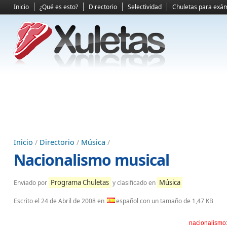
Inicio
¿Qué es esto?
Directorio
Selectividad
Chuletas para exá
Inicio
/
Directorio
/
Música
/
Nacionalismo musical
Programa Chuletas
Música
Enviado por
y clasificado en
Escrito el
24 de Abril de 2008
en
español con un tamaño de 1,47 KB
nacionalismo