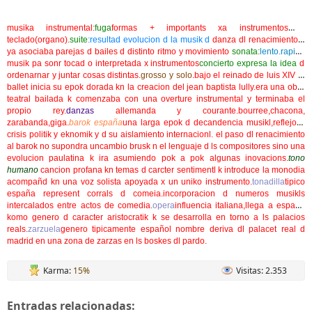
musika instrumental:
fuga
formas + importants xa instrumentos d
teclado(organo).
suite
:resultad evolucion d la musik d
danza dl renacimiento k
ya asociaba parejas d bailes d distinto ritmo y movimiento
sonata:
lento.rapido
musik pa sonr tocad o interpretada x instrumentos
concierto expresa la idea
d
ordenarnar y juntar cosas distintas.
grosso y solo
.bajo el reinado de luis XIV el
ballet inicia su epok dorada kn la creacion del
jean baptista lully.era una obra
teatral bailada k comenzaba con una overture instrumental y terminaba el
propio rey.
danzas
allemanda y courante.bourree,chacona,
zarabanda,giga.
barok españa
una larga epok d decandencia musikl,reflejo d
crisis politik y eknomik y d su aislamiento internacionl. el paso dl renacimiento
al barok no supondra uncambio brusk n el lenguaje d ls compositores sino una
evolucion paulatina k ira asumiendo pok a pok algunas inovacions.
tono
humano
cancion profana kn temas d carcter sentimentl k introduce la monodia
acompañd kn una voz solista apoyada x un uniko instrumento.
tonadilla
tipico
españa represent corrals d comeia.incorporacion d numeros musikls
intercalados entre actos de comedia.
opera
influencia italiana,llega a españa
komo genero d caracter aristocratik k se desarrolla en torno a ls palacios
reals.
zarzuela
genero tipicamente español nombre deriva dl palacet real d
madrid en una zona de zarzas en ls boskes dl pardo.
Karma:
15%
Visitas: 2.353
Entradas relacionadas: