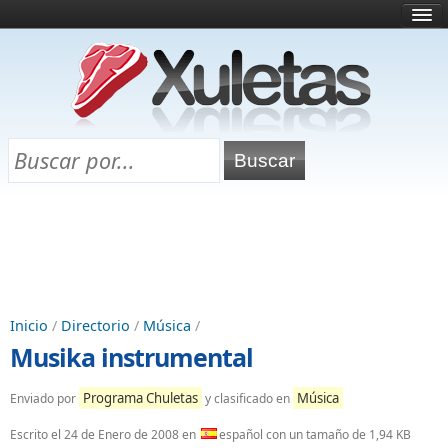
Inicio
¿Qué es esto?
Directorio
Selectividad
Chuletas para exámenes
Programa Chuletas
Inicio
/
Directorio
/
Música
/
Musika instrumental
Programa Chuletas
Música
Enviado por
y clasificado en
Escrito el
24 de Enero de 2008
en
español con un tamaño de 1,94 KB