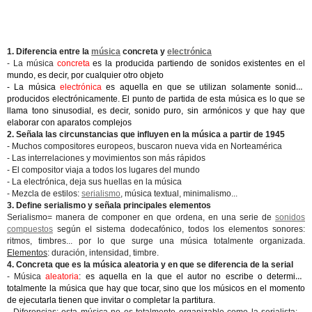
1. Diferencia entre la
música
concreta y
electrónica
- La música
concreta
es la producida partiendo de sonidos existentes en el
mundo, es decir, por cualquier otro objeto
- La música
electrónica
es aquella en que se utilizan solamente sonidos
producidos electrónicamente. El punto de partida de esta música es lo que se
llama tono sinusodial, es decir, sonido puro, sin armónicos y que hay que
elaborar con aparatos complejos
2. Señala las circunstancias que influyen en la música a partir de 1945
- Muchos compositores europeos, buscaron nueva vida en Norteamérica
- Las interrelaciones y movimientos son más rápidos
- El compositor viaja a todos los lugares del mundo
- La electrónica, deja sus huellas en la música
- Mezcla de estilos:
serialismo
, música textual, minimalismo...
3. Define serialismo y señala principales elementos
Serialismo= manera de componer en que ordena, en una serie de
sonidos
compuestos
según el sistema dodecafónico, todos los elementos sonores:
ritmos, timbres... por lo que surge una música totalmente organizada.
Elementos
: duración, intensidad, timbre.
4. Concreta que es la música aleatoria y en que se diferencia de la serial
- Música
aleatoria
: es aquella en la que el autor no escribe o determina
totalmente la música que hay que tocar, sino que los músicos en el momento
de ejecutarla tienen que invitar o completar la partitura.