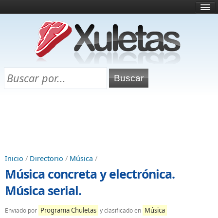
Inicio
¿Qué es esto?
Directorio
Selectividad
Chuletas para exámenes
Programa Chuletas
Inicio
/
Directorio
/
Música
/
Música concreta y electrónica.
Música serial.
Programa Chuletas
Música
Enviado por
y clasificado en