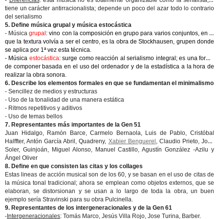
-
Diferencias
: esta música no es totalmente organizable como la serialista; y
tiene un carácter antirracionalista; depende un poco del azar todo lo contrario
del serialismo
5. Define música grupal y música estocástica
- Música
grupal
: vino con la composición en grupo para varios conjuntos, en el
que la textura volvía a ser el centro, es la obra de Stockhausen, grupen donde
se aplica por 1ª vez esta técnica.
- Música
estocástica
: surge como reacción al serialismo integral; es una forma
de componer basada en el uso del ordenador y de la estadística a la hora de
realizar la obra sonora.
6. Describe los elementos formales en que se fundamentan el minimalismo
- Sencillez de medios y estructuras
- Uso de la tonalidad de una manera estática
- Ritmos repetitivos y aditivos
- Uso de temas bellos
7. Representantes más importantes de la Gen 51
Juan Hidalgo, Ramón Barce, Carmelo Bernaola, Luis de Pablo, Cristóbal
Halffter, Antón García Abril, Quadreny,
Xabier Benguerel
, Claudio Prieto, José
Soler, Guinjoán, Miguel Alonso, Manuel Castillo, Agustín González -Azilu y
Ángel Oliver
8. Define en que consisten las citas y los collages
Estas lineas de acción musical son de los 60, y se basan en el uso de citas de
la música tonal tradicional; ahora se emplean como objetos externos, que se
elaboran, se distorsionan y se usan a lo largo de toda la obra, un buen
ejemplo sería Stravinski para su obra Pulcinella.
9. Representantes de los intergeneracionales y de la Gen 61
-
Intergeneracionales
: Tomás Marco, Jesús Villa Rojo, Jose Turina, Barber.