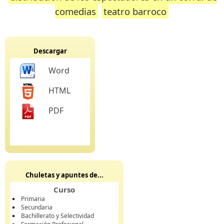
comedias
teatro barroco
Descargar
Word
HTML
PDF
Chuletas y apuntes de...
Curso
Primaria
Secundaria
Bachillerato y Selectividad