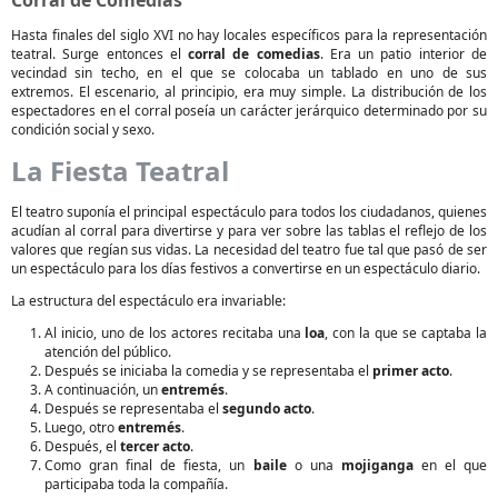
Corral de Comedias
Hasta finales del siglo XVI no hay locales específicos para la representación
teatral. Surge entonces el
corral de comedias
. Era un patio interior de
vecindad sin techo, en el que se colocaba un tablado en uno de sus
extremos. El escenario, al principio, era muy simple. La distribución de los
espectadores en el corral poseía un carácter jerárquico determinado por su
condición social y sexo.
La Fiesta Teatral
El teatro suponía el principal espectáculo para todos los ciudadanos, quienes
acudían al corral para divertirse y para ver sobre las tablas el reflejo de los
valores que regían sus vidas. La necesidad del teatro fue tal que pasó de ser
un espectáculo para los días festivos a convertirse en un espectáculo diario.
La estructura del espectáculo era invariable:
Al inicio, uno de los actores recitaba una
loa
, con la que se captaba la
atención del público.
Después se iniciaba la comedia y se representaba el
primer acto
.
A continuación, un
entremés
.
Después se representaba el
segundo acto
.
Luego, otro
entremés
.
Después, el
tercer acto
.
Como gran final de fiesta, un
baile
o una
mojiganga
en el que
participaba toda la compañía.