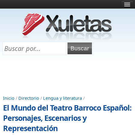
Inicio
¿Qué es esto?
Directorio
Selectividad
Chuletas para exámenes
Programa Chuletas
Inicio
/
Directorio
/
Lengua y literatura
/
El Mundo del Teatro Barroco Español:
Personajes, Escenarios y
Representación